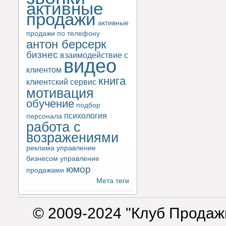
активные
продажи
активные
продажи по телефону
антон берсерк
бизнес
взаимодействие с
видео
клиентом
книга
клиентский сервис
мотивация
обучение
подбор
психология
персонала
работа с
возражениями
реклама
управление
бизнесом
управление
юмор
продажами
Мета теги
© 2009-2024 "Клуб Продаж