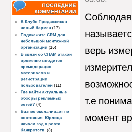
ПОСЛЕДНИЕ
КОММЕНТАРИИ
Соблюдая 
В Клубе Продажников
новый бармен
(17)
называетс
Подскажите CRM для
небольшой монтажной
организации
(16)
верь изме
В связи со СПАМ атакой
временно вводится
измерител
премодерация
материалов и
регистрации
возможнос
пользователей
(11)
Где найти актуальные
т.е поним
обзоры рекламных
сетей?
(4)
Бизнес сколачивает не
момент вр
состояния. Юрлица
начали год с роста
банкротств.
(8)