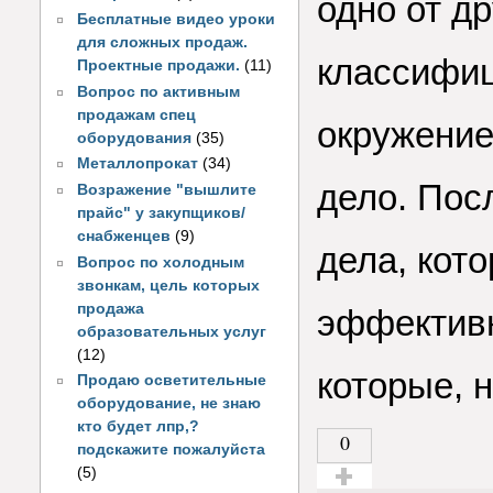
одно от др
Бесплатные видео уроки
для сложных продаж.
классифиц
Проектные продажи.
(11)
Вопрос по активным
продажам спец
окружение
оборудования
(35)
Металлопрокат
(34)
дело. Пос
Возражение "вышлите
прайс" у закупщиков/
снабженцев
(9)
дела, кот
Вопрос по холодным
звонкам, цель которых
продажа
эффективн
образовательных услуг
(12)
которые, 
Продаю осветительные
оборудование, не знаю
кто будет лпр,?
0
подскажите пожалуйста
(5)