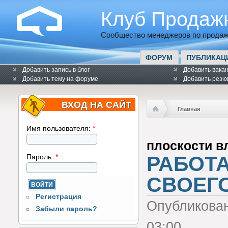
Клуб Продаж
Сообщество менеджеров по продаж
ФОРУМ
ПУБЛИКАЦ
Добавить запись в блог
Добавить вака
Добавить тему на форуме
Добавить резю
ВХОД НА САЙТ
Главная
Имя пользователя:
*
плоскости в
РАБОТ
Пароль:
*
СВОЕГ
Регистрация
Опубликова
Забыли пароль?
03:00.