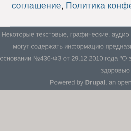
соглашение
,
Политика конф
Некоторые текстовые, графические, аудио
могут содержать информацию предназн
основании №436-ФЗ от 29.12.2010 года "О
здоровью 
Powered by
Drupal
, an ope