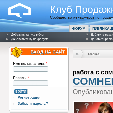
Клуб Продаж
Сообщество менеджеров по продаж
ФОРУМ
ПУБЛИКАЦ
Добавить запись в блог
Добавить вака
Добавить тему на форуме
Добавить резю
ВХОД НА САЙТ
Главная
Имя пользователя:
*
работа с со
СОМНЕ
Пароль:
*
Опубликова
Регистрация
Забыли пароль?