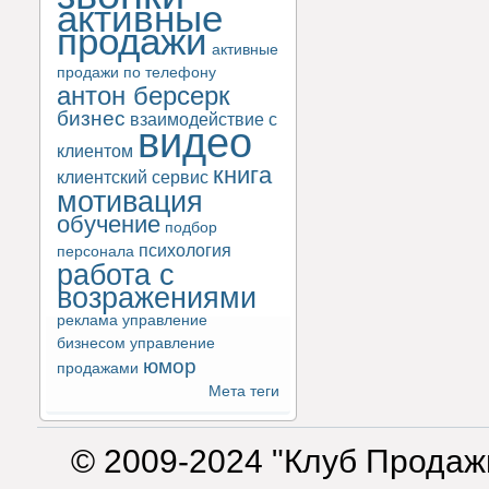
активные
продажи
активные
продажи по телефону
антон берсерк
бизнес
взаимодействие с
видео
клиентом
книга
клиентский сервис
мотивация
обучение
подбор
психология
персонала
работа с
возражениями
реклама
управление
бизнесом
управление
юмор
продажами
Мета теги
© 2009-2024 "Клуб Продаж