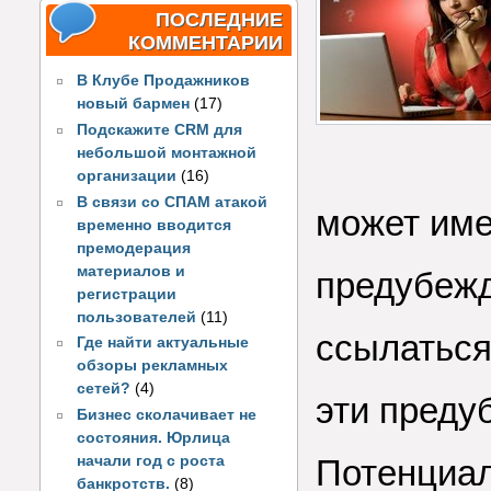
ПОСЛЕДНИЕ
КОММЕНТАРИИ
В Клубе Продажников
новый бармен
(17)
Подскажите CRM для
небольшой монтажной
организации
(16)
В связи со СПАМ атакой
может име
временно вводится
премодерация
материалов и
предубежд
регистрации
пользователей
(11)
ссылаться
Где найти актуальные
обзоры рекламных
сетей?
(4)
эти преду
Бизнес сколачивает не
состояния. Юрлица
начали год с роста
Потенциал
банкротств.
(8)