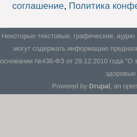
соглашение
,
Политика конф
Некоторые текстовые, графические, аудио
могут содержать информацию предназн
основании №436-ФЗ от 29.12.2010 года "О
здоровью 
Powered by
Drupal
, an ope