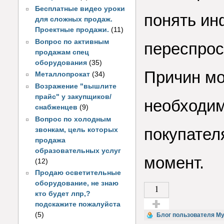
Бесплатные видео уроки
понять ин
для сложных продаж.
Проектные продажи.
(11)
Вопрос по активным
переспрос
продажам спец
оборудования
(35)
Причин мо
Металлопрокат
(34)
Возражение "вышлите
прайс" у закупщиков/
необходим
снабженцев
(9)
Вопрос по холодным
покупател
звонкам, цель которых
продажа
образовательных услуг
момент.
(12)
Продаю осветительные
оборудование, не знаю
1
кто будет лпр,?
подскажите пожалуйста
Голос за!
(5)
Блог пользователя M