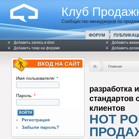
Клуб Продаж
Сообщество менеджеров по продаж
ФОРУМ
ПУБЛИКАЦ
Добавить запись в блог
Добавить вака
Добавить тему на форуме
Добавить резю
ВХОД НА САЙТ
Главная
Имя пользователя:
*
разработка 
Пароль:
*
стандартов 
клиентов
HOT P
Регистрация
ПРОДАЖ
Забыли пароль?