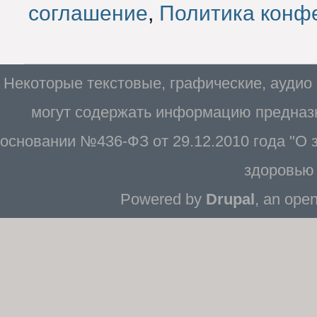
соглашение
,
Политика конф
Некоторые текстовые, графические, аудио
могут содержать информацию предназн
основании №436-ФЗ от 29.12.2010 года "О
здоровью 
Powered by
Drupal
, an ope