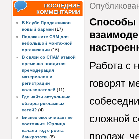
Опубликова
ПОСЛЕДНИЕ
КОММЕНТАРИИ
Способы 
В Клубе Продажников
новый бармен
(17)
взаимоде
Подскажите CRM для
небольшой монтажной
настроен
организации
(16)
В связи со СПАМ атакой
Работа с 
временно вводится
премодерация
материалов и
говорят м
регистрации
пользователей
(11)
Где найти актуальные
собеседни
обзоры рекламных
сетей?
(4)
сложной 
Бизнес сколачивает не
состояния. Юрлица
начали год с роста
продаж, ч
банкротств.
(8)