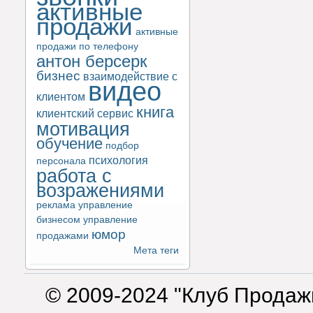
активные
продажи
активные
продажи по телефону
антон берсерк
бизнес
взаимодействие с
видео
клиентом
книга
клиентский сервис
мотивация
обучение
подбор
психология
персонала
работа с
возражениями
реклама
управление
бизнесом
управление
юмор
продажами
Мета теги
© 2009-2024 "Клуб Продаж