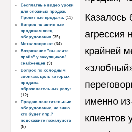
Бесплатные видео уроки
для сложных продаж.
Казалось 
Проектные продажи.
(11)
Вопрос по активным
продажам спец
агрессия 
оборудования
(35)
Металлопрокат
(34)
крайней м
Возражение "вышлите
прайс" у закупщиков/
снабженцев
(9)
«злобный»
Вопрос по холодным
звонкам, цель которых
переговор
продажа
образовательных услуг
(12)
именно из
Продаю осветительные
оборудование, не знаю
кто будет лпр,?
клиентов 
подскажите пожалуйста
(5)