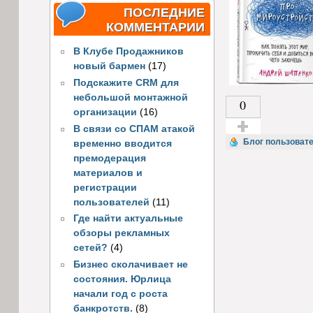
ПОСЛЕДНИЕ
КОММЕНТАРИИ
В Клубе Продажников
новый бармен
(17)
Подскажите CRM для
небольшой монтажной
0
организации
(16)
В связи со СПАМ атакой
Голос за!
Блог пользовател
временно вводится
премодерация
материалов и
регистрации
пользователей
(11)
Где найти актуальные
обзоры рекламных
сетей?
(4)
Бизнес сколачивает не
состояния. Юрлица
начали год с роста
банкротств.
(8)