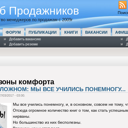
б Продажников
Поис
во менеджеров по продажам с 2009г
ФОРУМ
ПУБЛИКАЦИИ
КНИГИ
ВАКАНСИИ
АФИШ
Добавить вакансию
Д
Добавить резюме
Д
 зоны комфорта
СЛОЖНОМ: МЫ ВСЕ УЧИЛИСЬ ПОНЕМНОГУ...
7/03/2017 - 03:00.
Мы все учились понемногу, и, в основном, совсем не тому, ч
Отсюда огромное количество книг о том, как стать успешным
нирваны.
Но большинство из них бесполезны.