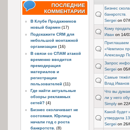
ПОСЛЕДНИЕ
Бизнес скола
КОММЕНТАРИИ
default
банкротств.
Sergei
on 07/
В Клубе Продажников
новый бармен
(17)
Кому продать
default
Подскажите CRM для
Иван
on 14/03
небольшой монтажной
Приглашаем 
организации
(16)
default
«Чемпион про
В связи со СПАМ атакой
Александр П
временно вводится
Запрос инфо
премодерация
default
Sergei
on 05/
материалов и
Самые тяжё
регистрации
default
Влад Иванов
пользователей
(11)
Где найти актуальные
Что вы думае
обзоры рекламных
default
ли у него обу
сетей?
(4)
Simply
on 22/
Бизнес сколачивает не
Какой будет 
состояния. Юрлица
default
утвердила 13
начали год с роста
Sergei
on 26/
банкротств.
(8)