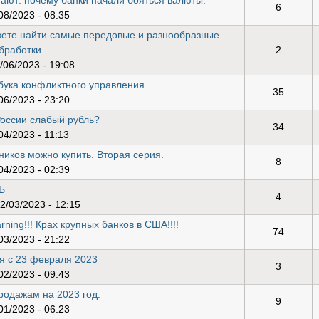
нают: почему банки начали бояться валюты.
6
08/2023 - 08:35
жете найти самые передовые и разнообразные
бработки.
2
/06/2023 - 19:08
бука конфликтного управления.
35
06/2023 - 23:20
России слабый рубль?
34
04/2023 - 11:13
иков можно купить. Вторая серия.
8
04/2023 - 02:39
Ь
4
2/03/2023 - 12:15
ning!!! Крах крупных банков в США!!!!
74
03/2023 - 21:22
я с 23 февраля 2023
3
02/2023 - 09:43
родажам на 2023 год.
9
01/2023 - 06:23