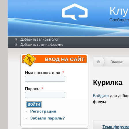
Клу
Сообщест
Добавить запись в блог
Добавить тему на форуме
ВХОД НА САЙТ
Главная
Имя пользователя:
*
Курилка
Пароль:
*
Войдите
для добав
форум.
Регистрация
Забыли пароль?
Тема форум