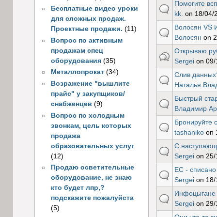
Помогите всп
default
Бесплатные видео уроки
kk.
on 18/04/2
для сложных продаж.
Волосян VS 
Проектные продажи.
(11)
default
Волосян
on 2
Вопрос по активным
продажам спец
Открываю руб
hot
оборудования
(35)
Sergei
on 09/
Металлопрокат
(34)
Слив данных?
default
Возражение "вышлите
Наталья Вла
прайс" у закупщиков/
Быстрый стар
default
снабженцев
(9)
Владимир Ар
Вопрос по холодным
Бронируйте с
звонкам, цель которых
default
tashaniko
on 
продажа
образовательных услуг
С наступающ
default
(12)
Sergei
on 25/
Продаю осветительные
ЕС - списано
default
оборудование, не знаю
Sergei
on 18/
кто будет лпр,?
Инфоцыгане
default
подскажите пожалуйста
Sergei
on 29/
(5)