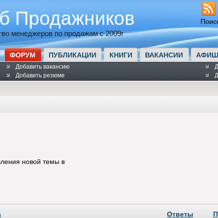
б Продажников
Поис
во менеджеров по продажам с 2009г
ФОРУМ
ПУБЛИКАЦИИ
КНИГИ
ВАКАНСИИ
АФИШ
Добавить вакансию
Д
Добавить резюме
Д
ления новой темы в
а
Ответы
П