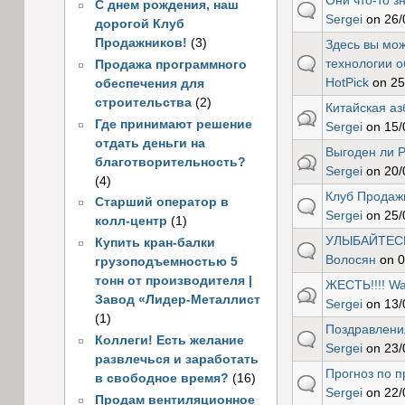
Они что-то з
С днем рождения, наш
default
Sergei
on 26/
дорогой Клуб
Продажников!
(3)
Здесь вы мо
default
технологии о
Продажа программного
HotPick
on 25
обеспечения для
строительства
(2)
Китайская аз
hot
Где принимают решение
Sergei
on 15/
отдать деньги на
Выгоден ли 
hot
благотворительность?
Sergei
on 20/
(4)
Клуб Продажн
Старший оператор в
default
Sergei
on 25/
колл-центр
(1)
УЛЫБАЙТЕС
Купить кран-балки
default
Волосян
on 0
грузоподъемностью 5
тонн от производителя |
ЖЕСТЬ!!!! War
hot
Завод «Лидер-Металлист
Sergei
on 13/
(1)
Поздравлени
default
Коллеги! Есть желание
Sergei
on 23/
развлечься и заработать
Прогноз по п
в свободное время?
(16)
default
Sergei
on 22/
Продам вентиляционное