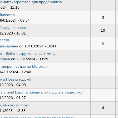
омнить агрегатор для продажников
024 - 11:16
Инвестор
3
8/01/2024 - 09:54
рику - справка.
19
12/2023 - 16:01
??!!!
5
димировна
on 19/01/2024 - 10:41
т - Всё о накрутке пф за 7 минут
хипов
on 25/01/2024 - 09:29
 уверенностью на Меготел!
14/01/2024 - 12:40
им Новым годом!!!!
1
12/2023 - 04:09
 в утиль! Европа официально ушла в рецессию!
1
12/2023 - 01:27
 шумною толпою
4
11/2023 - 12:33