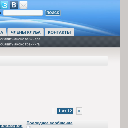
к:
А
ЧЛЕНЫ КЛУБА
КОНТАКТЫ
обавить анонс вебинара
обавить анонс тренинга
1 из 12
››
Последнее сообщение
росмотров