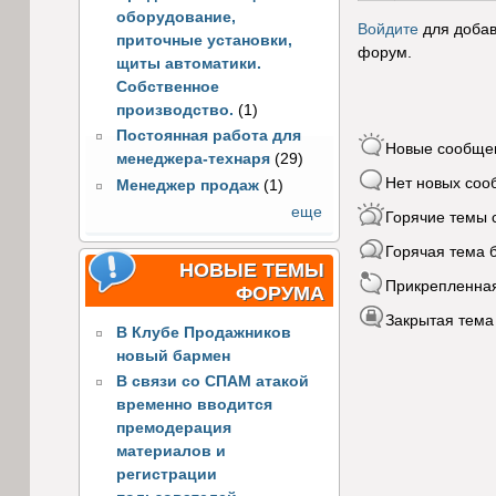
оборудование,
Войдите
для добав
приточные установки,
форум.
щиты автоматики.
Собственное
производство.
(1)
Постоянная работа для
Новые сообще
менеджера-технаря
(29)
Нет новых со
Менеджер продаж
(1)
еще
Горячие темы
Горячая тема 
НОВЫЕ ТЕМЫ
Прикрепленна
ФОРУМА
Закрытая тема
В Клубе Продажников
новый бармен
В связи со СПАМ атакой
временно вводится
премодерация
материалов и
регистрации