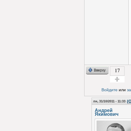
17
Вверху
Голос за!
Войдите
или
з
(
пн, 31/10/2011 - 11:33
Андрей
Якимович