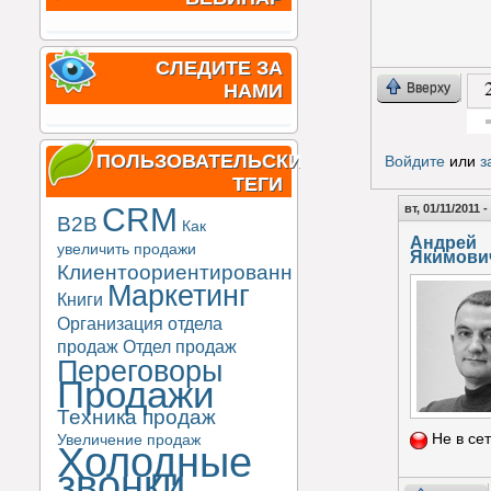
СЛЕДИТЕ ЗА
Вверху
НАМИ
Гол
ПОЛЬЗОВАТЕЛЬСКИЕ
Войдите
или
з
ТЕГИ
CRM
вт, 01/11/2011 -
B2B
Как
Андрей
увеличить продажи
Якимови
Клиентоориентированность
Маркетинг
Книги
Организация отдела
продаж
Отдел продаж
Переговоры
Продажи
Техника продаж
Не в се
Увеличение продаж
Холодные
звонки