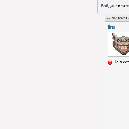
Гол
Войдите
или
з
пн, 31/10/2011 
lirts
Не в се