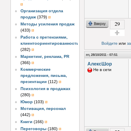
Организация отдела
продаж
(379)
29
Вверху
Методы усиления продаж
(433)
Работа с претензиями,
Голос за!
Войдите
или
з
клиентоориентированность
(282)
пт, 28/10/2011 - 07:51
Маркетинг, реклама, PR
(366)
АлексШор
Коммерческие
Не в сети
предложения, письма,
презентации
(112)
Психология в продажах
(280)
Юмор
(103)
Мотивация, персонал
(442)
Книги
(166)
Переговоры
(180)