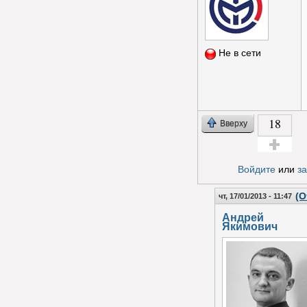
Не в сети
18
Вверху
Голос за!
Войдите
или
з
(О
чт, 17/01/2013 - 11:47
Андрей
Якимович