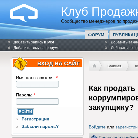
Клуб Продаж
Сообщество менеджеров по продаж
ФОРУМ
ПУБЛИКАЦ
Добавить запись в блог
Добавить вака
Добавить тему на форуме
Добавить резю
ВХОД НА САЙТ
Главная
Ф
Имя пользователя:
*
Как продать
Пароль:
*
коррумпиро
закупщику?
Регистрация
Забыли пароль?
Войдите
или
зарегистри
Последнее сообще