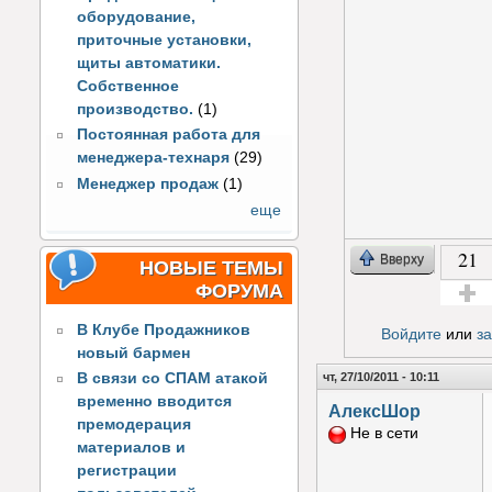
оборудование,
приточные установки,
щиты автоматики.
Собственное
производство.
(1)
Постоянная работа для
менеджера-технаря
(29)
Менеджер продаж
(1)
еще
21
Вверху
НОВЫЕ ТЕМЫ
ФОРУМА
Голос з
В Клубе Продажников
Войдите
или
з
новый бармен
чт, 27/10/2011 - 10:11
В связи со СПАМ атакой
временно вводится
АлексШор
премодерация
Не в сети
материалов и
регистрации