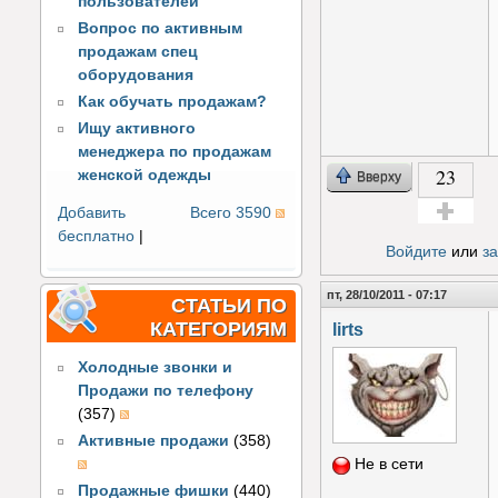
пользователей
Вопрос по активным
продажам спец
оборудования
Как обучать продажам?
Ищу активного
менеджера по продажам
23
женской одежды
Вверху
Добавить
Всего 3590
Голос за!
бесплатно
|
Войдите
или
з
пт, 28/10/2011 - 07:17
СТАТЬИ ПО
КАТЕГОРИЯМ
lirts
Холодные звонки и
Продажи по телефону
(357)
Активные продажи
(358)
Не в сети
Продажные фишки
(440)