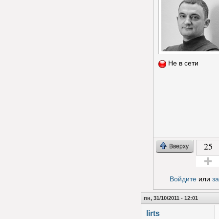
Не в сети
25
Вверху
Голос з
Войдите
или
з
пн, 31/10/2011 - 12:01
lirts