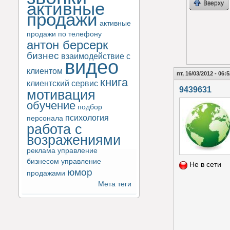
активные
Вверху
продажи
активные
продажи по телефону
антон берсерк
бизнес
взаимодействие с
видео
клиентом
пт, 16/03/2012 - 06:
книга
клиентский сервис
9439631
мотивация
обучение
подбор
психология
персонала
работа с
возражениями
реклама
управление
бизнесом
управление
Не в сети
юмор
продажами
Мета теги