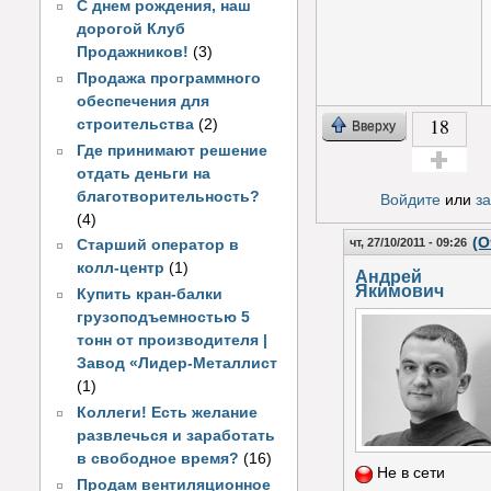
С днем рождения, наш
дорогой Клуб
Продажников!
(3)
Продажа программного
обеспечения для
18
строительства
(2)
Вверху
Где принимают решение
отдать деньги на
Голос за!
благотворительность?
Войдите
или
з
(4)
(О
чт, 27/10/2011 - 09:26
Старший оператор в
колл-центр
(1)
Андрей
Якимович
Купить кран-балки
грузоподъемностью 5
тонн от производителя |
Завод «Лидер-Металлист
(1)
Коллеги! Есть желание
развлечься и заработать
в свободное время?
(16)
Не в сети
Продам вентиляционное