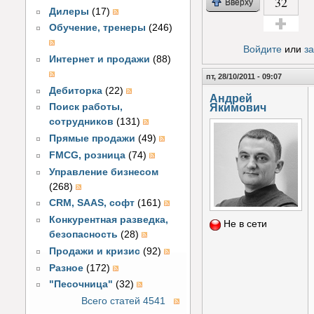
32
Вверху
Дилеры
(17)
Обучение, тренеры
(246)
Голос за!
Войдите
или
з
Интернет и продажи
(88)
пт, 28/10/2011 - 09:07
Дебиторка
(22)
Андрей
Якимович
Поиск работы,
сотрудников
(131)
Прямые продажи
(49)
FMCG, розница
(74)
Управление бизнесом
(268)
CRM, SAAS, софт
(161)
Конкурентная разведка,
Не в сети
безопасность
(28)
Продажи и кризис
(92)
Разное
(172)
"Песочница"
(32)
Всего статей 4541