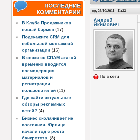
ПОСЛЕДНИЕ
ср, 26/10/2011 - 11:33
КОММЕНТАРИИ
Андрей
В Клубе Продажников
Якимович
новый бармен
(17)
Подскажите CRM для
небольшой монтажной
организации
(16)
В связи со СПАМ атакой
временно вводится
премодерация
Не в сети
материалов и
регистрации
пользователей
(11)
Где найти актуальные
обзоры рекламных
сетей?
(4)
Бизнес сколачивает не
состояния. Юрлица
начали год с роста
банкротств.
(8)