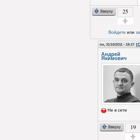
25
Вверху
Голос за!
Войдите
или
з
(
пн, 31/10/2011 - 18:27
Андрей
Якимович
Не в сети
19
Вверху