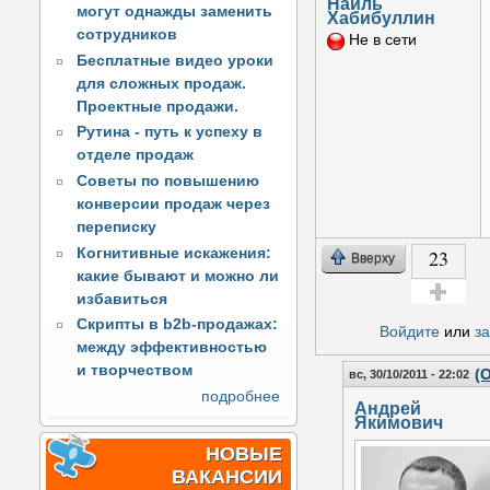
Наиль
могут однажды заменить
Хабибуллин
сотрудников
Не в сети
Бесплатные видео уроки
для сложных продаж.
Проектные продажи.
Рутина - путь к успеху в
отделе продаж
Советы по повышению
конверсии продаж через
переписку
Когнитивные искажения:
23
Вверху
какие бывают и можно ли
избавиться
Голос за!
Скрипты в b2b-продажах:
Войдите
или
з
между эффективностью
и творчеством
(
вс, 30/10/2011 - 22:02
подробнее
Андрей
Якимович
НОВЫЕ
ВАКАНСИИ