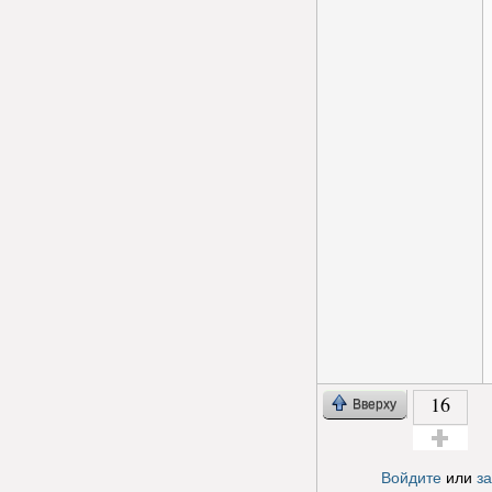
16
Вверху
Голос за!
Войдите
или
з