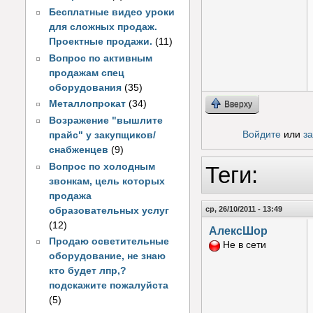
Бесплатные видео уроки
для сложных продаж.
Проектные продажи.
(11)
Вопрос по активным
продажам спец
оборудования
(35)
Металлопрокат
(34)
Вверху
Возражение "вышлите
Войдите
или
з
прайс" у закупщиков/
снабженцев
(9)
Вопрос по холодным
Теги:
звонкам, цель которых
продажа
ср, 26/10/2011 - 13:49
образовательных услуг
(12)
АлексШор
Продаю осветительные
Не в сети
оборудование, не знаю
кто будет лпр,?
подскажите пожалуйста
(5)