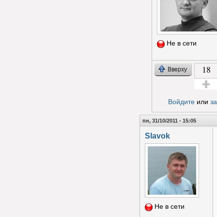
Не в сети
18
Вверху
Голос з
Войдите
или
з
пн, 31/10/2011 - 15:05
Slavok
Не в сети