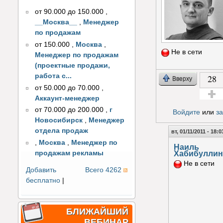
от 90.000 до 150.000
,
__Москва__
,
Менеджер
по продажам
от 150.000
,
Москва
,
Не в сети
Менеджер по продажам
(проектные продажи,
работа с...
28
Вверху
от 50.000 до 70.000
,
Аккаунт-менеджер
Голос з
от 70.000 до 200.000
,
г
Войдите
или
з
Новосибирск
,
Менеджер
отдела продаж
вт, 01/11/2011 - 18:0
,
Москва
,
Менеджер по
Наиль
Хабибуллин
продажам рекламы
Не в сети
Добавить
Всего 4262
бесплатно
|
БЛИЖАЙШИЙ
ВЕБИНАР