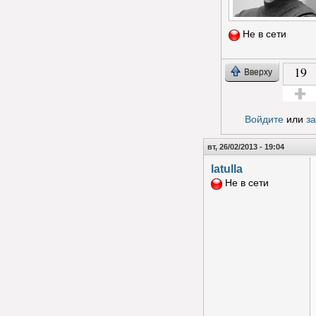
Не в сети
19
Вверху
Голос з
Войдите
или
з
вт, 26/02/2013 - 19:04
latulla
Не в сети