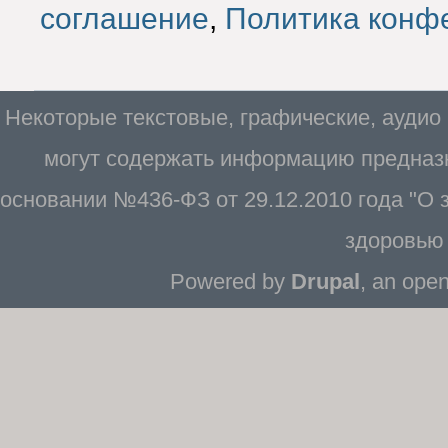
соглашение
,
Политика конф
Некоторые текстовые, графические, аудио
могут содержать информацию предназн
основании №436-ФЗ от 29.12.2010 года "О
здоровью 
Powered by
Drupal
, an ope