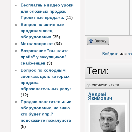
Бесплатные видео уроки
для сложных продаж.
Проектные продажи.
(11)
Вопрос по активным
продажам спец
оборудования
(35)
Вверху
Металлопрокат
(34)
Возражение "вышлите
Войдите
или
з
прайс" у закупщиков/
снабженцев
(9)
Теги:
Вопрос по холодным
звонкам, цель которых
продажа
ср, 20/04/2011 - 12:38
образовательных услуг
Андрей
(12)
Якимович
Продаю осветительные
оборудование, не знаю
кто будет лпр,?
подскажите пожалуйста
(5)