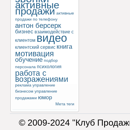
активные
продажи
активные
продажи по телефону
антон берсерк
бизнес
взаимодействие с
видео
клиентом
книга
клиентский сервис
мотивация
обучение
подбор
психология
персонала
работа с
возражениями
реклама
управление
бизнесом
управление
юмор
продажами
Мета теги
© 2009-2024 "Клуб Продаж