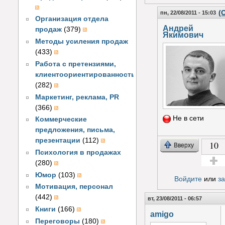
(
пн, 22/08/2011 - 15:03
Организация отдела
Андрей
продаж
(379)
Якимович
Методы усиления продаж
(433)
Работа с претензиями,
клиентоориентированность
(282)
Маркетинг, реклама, PR
(366)
Не в сети
Коммерческие
предложения, письма,
презентации
(112)
10
Вверху
Психология в продажах
(280)
Голос з
Юмор
(103)
Войдите
или
з
Мотивация, персонал
(442)
вт, 23/08/2011 - 06:57
Книги
(166)
amigo
Переговоры
(180)