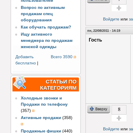
пользователей
Вопрос по активным
продажам спец
Голос за!
Войдите
или
з
оборудования
Как обучать продажам?
пн, 22/08/2011 - 14:19
Ищу активного
Гость
менеджера по продажам
женской одежды
Добавить
Всего 3590
бесплатно
|
СТАТЬИ ПО
КАТЕГОРИЯМ
Холодные звонки и
Продажи по телефону
8
Вверху
(357)
Активные продажи
(358)
Голос за!
Войдите
или
з
Продажные фишки
(440)