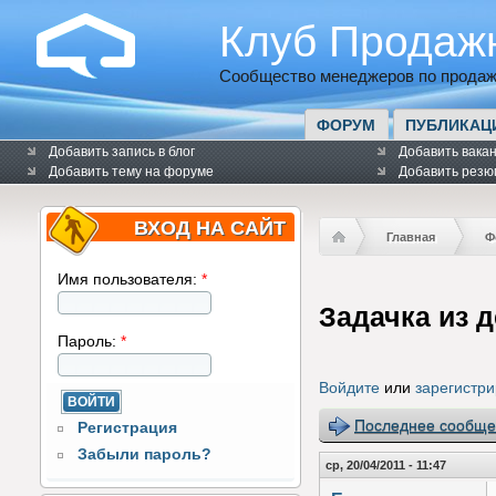
Клуб Продаж
Сообщество менеджеров по продаж
ФОРУМ
ПУБЛИКАЦ
Добавить запись в блог
Добавить вака
Добавить тему на форуме
Добавить резю
ВХОД НА САЙТ
Главная
Ф
Имя пользователя:
*
Задачка из д
Пароль:
*
Войдите
или
зарегистри
Последнее сообще
Регистрация
Забыли пароль?
ср, 20/04/2011 - 11:47