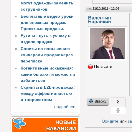
могут однажды заменить
пн, 31/10/2011 - 12:08
сотрудников
Бесплатные видео уроки
Валентин
Баранкин
для сложных продаж.
Проектные продажи.
Рутина - путь к успеху в
отделе продаж
Советы по повышению
конверсии продаж через
переписку
Не в сети
Когнитивные искажения:
какие бывают и можно ли
избавиться
Скрипты в b2b-продажах:
между эффективностью
и творчеством
8
Вверху
подробнее
Голос за!
Войдите
или
з
НОВЫЕ
ВАКАНСИИ