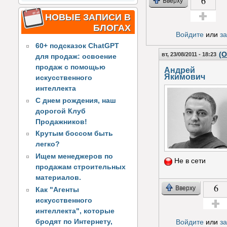
6
Вверху
НОВЫЕ ЗАПИСИ В
БЛОГАХ
Голос за!
Войдите
или
з
60+ подсказок ChatGPT
(О
вт, 23/08/2011 - 18:23
для продаж: освоение
продаж с помощью
Андрей
Якимович
искусственного
интеллекта
С днем рождения, наш
дорогой Клуб
Продажников!
Крутым боссом быть
легко?
Ищем менеджеров по
Не в сети
продажам строительных
материалов.
6
Вверху
Как "Агенты
искусственного
интеллекта", которые
Голос з
бродят по Интернету,
Войдите
или
з