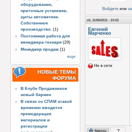
Голос за!
оборудование,
Войдите
или
з
приточные установки,
щиты автоматики.
сб, 11/06/2011 - 23:52
Собственное
Евгений
производство.
(1)
Марченко
Постоянная работа для
менеджера-технаря
(29)
Менеджер продаж
(1)
еще
Не в сети
НОВЫЕ ТЕМЫ
ФОРУМА
В Клубе Продажников
новый бармен
В связи со СПАМ атакой
временно вводится
премодерация
материалов и
регистрации
7
Вверху