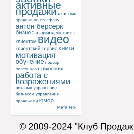
активные
продажи
активные
продажи по телефону
антон берсерк
бизнес
взаимодействие с
видео
клиентом
книга
клиентский сервис
мотивация
обучение
подбор
психология
персонала
работа с
возражениями
реклама
управление
бизнесом
управление
юмор
продажами
Мета теги
© 2009-2024 "Клуб Продаж