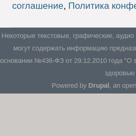
соглашение
,
Политика конф
Некоторые текстовые, графические, аудио
могут содержать информацию предназн
основании №436-ФЗ от 29.12.2010 года "О
здоровью 
Powered by
Drupal
, an ope