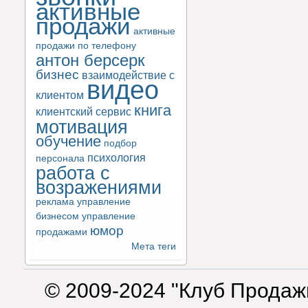
активные
продажи
активные
продажи по телефону
антон берсерк
бизнес
взаимодействие с
видео
клиентом
книга
клиентский сервис
мотивация
обучение
подбор
психология
персонала
работа с
возражениями
реклама
управление
бизнесом
управление
юмор
продажами
Мета теги
© 2009-2024 "Клуб Продаж