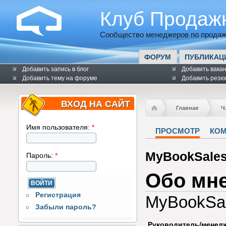
Клуб Продаж
Сообщество менеджеров по продаж
ФОРУМ
ПУБЛИКАЦ
Добавить запись в блог
Добавить вака
Добавить тему на форуме
Добавить резю
ВХОД НА САЙТ
Главная
Ч
Имя пользователя:
*
ПРОСМОТР
КО
MyBookSale
Пароль:
*
Обо мн
Регистрация
MyBookSa
Забыли пароль?
Руководитель/менед