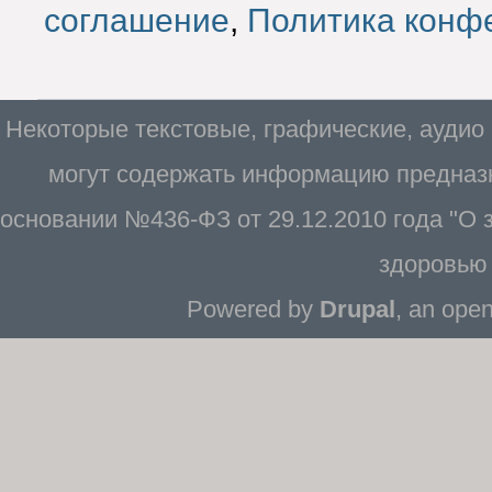
соглашение
,
Политика конф
Некоторые текстовые, графические, аудио
могут содержать информацию предназн
основании №436-ФЗ от 29.12.2010 года "О
здоровью 
Powered by
Drupal
, an ope