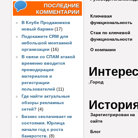
ПОСЛЕДНИЕ
КОММЕНТАРИИ
Ключевая
функциональность
В Клубе Продажников
новый бармен
(17)
Стаж по ключевой
Подскажите CRM для
функциональности
небольшой монтажной
организации
(16)
О компании
В связи со СПАМ атакой
временно вводится
Интере
премодерация
материалов и
Город
регистрации
пользователей
(11)
Где найти актуальные
Истори
обзоры рекламных
сетей?
(4)
Зарегистрирован на
Бизнес сколачивает не
сайте
состояния. Юрлица
начали год с роста
Блог
банкротств.
(8)