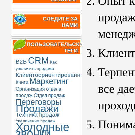
Опыт к
продажи
СЛЕДИТЕ ЗА
НАМИ
менедж
ПОЛЬЗОВАТЕЛЬСКИЕ
Клиент
ТЕГИ
CRM
B2B
Как
Терпени
увеличить продажи
Клиентоориентированность
Маркетинг
Книги
все дае
Организация отдела
продаж
Отдел продаж
Переговоры
проход
Продажи
Техника продаж
Понима
Увеличение продаж
Холодные
звонки