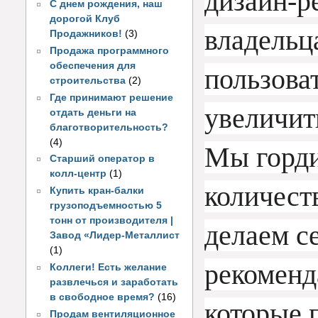
дизайн-р
С днем рождения, наш
дорогой Клуб
владельц
Продажников!
(3)
Продажа программного
обеспечения для
пользоват
строительства
(2)
Где принимают решение
увеличит
отдать деньги на
благотворительность?
(4)
Мы горди
Старший оператор в
колл-центр
(1)
количест
Купить кран-балки
грузоподъемностью 5
тонн от производителя |
делаем се
Завод «Лидер-Металлист
(1)
рекоменд
Коллеги! Есть желание
развлечься и заработать
в свободное время?
(16)
которые 
Продам вентиляционное