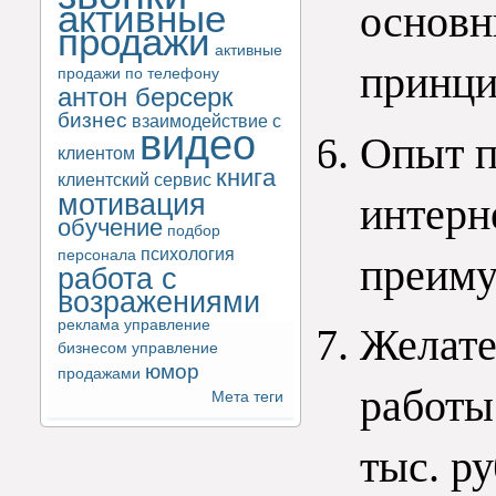
активные
основн
продажи
активные
принци
продажи по телефону
антон берсерк
бизнес
взаимодействие с
видео
Опыт п
клиентом
книга
клиентский сервис
мотивация
интерн
обучение
подбор
психология
персонала
преиму
работа с
возражениями
реклама
управление
Желате
бизнесом
управление
юмор
продажами
работы
Мета теги
тыс. р