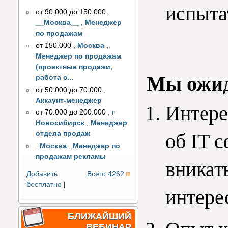
испыта
от 90.000 до 150.000
,
__Москва__
,
Менеджер
по продажам
от 150.000
,
Москва
,
Менеджер по продажам
(проектные продажи,
Мы ожид
работа с...
от 50.000 до 70.000
,
Аккаунт-менеджер
Интере
от 70.000 до 200.000
,
г
Новосибирск
,
Менеджер
об IT с
отдела продаж
,
Москва
,
Менеджер по
продажам рекламы
вникать
Добавить
Всего 4262
бесплатно
|
интерес
БЛИЖАЙШИЙ
ВЕБИНАР