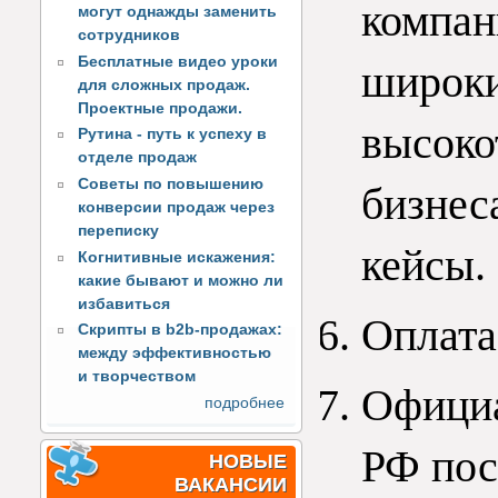
компан
могут однажды заменить
сотрудников
Бесплатные видео уроки
широки
для сложных продаж.
Проектные продажи.
высоко
Рутина - путь к успеху в
отделе продаж
Советы по повышению
бизнеса
конверсии продаж через
переписку
кейсы.
Когнитивные искажения:
какие бывают и можно ли
избавиться
Оплата
Скрипты в b2b-продажах:
между эффективностью
и творчеством
Официа
подробнее
РФ пос
НОВЫЕ
ВАКАНСИИ