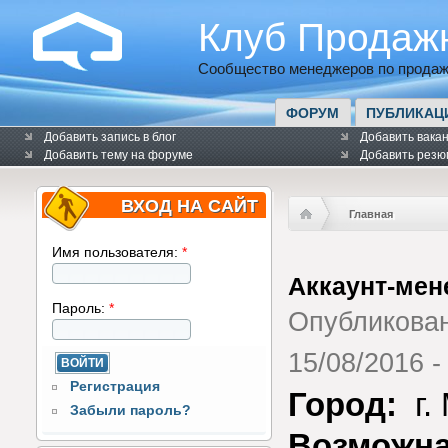
Клуб Продаж
Сообщество менеджеров по продаж
ФОРУМ
ПУБЛИКАЦ
Добавить запись в блог
Добавить вака
Добавить тему на форуме
Добавить резю
ВХОД НА САЙТ
Главная
Имя пользователя:
*
Аккаунт-мен
Пароль:
*
Опубликова
15/08/2016 -
Регистрация
Город:
г.
Забыли пароль?
Возможна