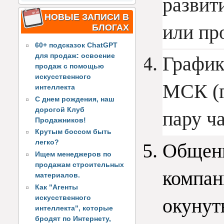
развит
НОВЫЕ ЗАПИСИ В
или пр
БЛОГАХ
60+ подсказок ChatGPT
для продаж: освоение
График 
продаж с помощью
искусственного
МСК (г
интеллекта
С днем рождения, наш
дорогой Клуб
пару ч
Продажников!
Крутым боссом быть
легко?
Общени
Ищем менеджеров по
продажам строительных
компан
материалов.
Как "Агенты
искусственного
окунуть
интеллекта", которые
бродят по Интернету,