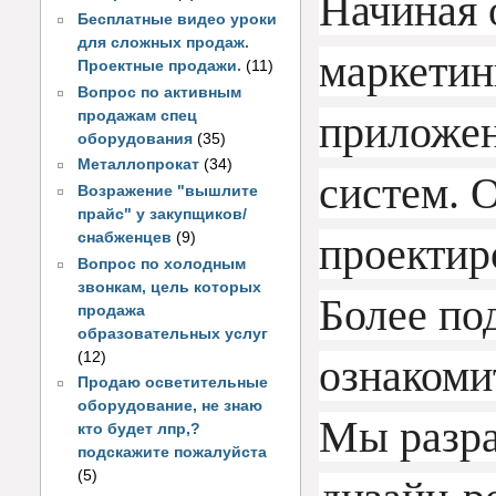
Начиная о
Бесплатные видео уроки
для сложных продаж.
маркетинг
Проектные продажи.
(11)
Вопрос по активным
продажам спец
приложе
оборудования
(35)
Металлопрокат
(34)
систем. 
Возражение "вышлите
прайс" у закупщиков/
снабженцев
(9)
проектир
Вопрос по холодным
звонкам, цель которых
Более по
продажа
образовательных услуг
(12)
ознакомит
Продаю осветительные
оборудование, не знаю
Мы разра
кто будет лпр,?
подскажите пожалуйста
(5)