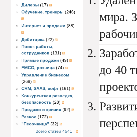
Удален
Дилеры
(17)
Обучение, тренеры
(246)
мира. З
Интернет и продажи
(88)
рабочи
Дебиторка
(22)
Поиск работы,
Заработ
сотрудников
(131)
Прямые продажи
(49)
до 40 т
FMCG, розница
(74)
Управление бизнесом
(268)
проект
CRM, SAAS, софт
(161)
Конкурентная разведка,
Развити
безопасность
(28)
Продажи и кризис
(92)
Разное
(172)
перспе
"Песочница"
(32)
Всего статей 4541