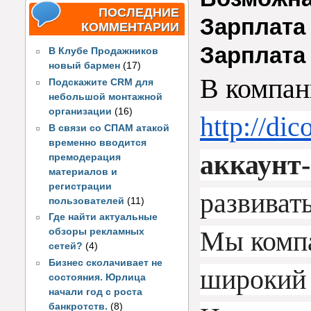
ПОСЛЕДНИЕ
Зарплата 
КОММЕНТАРИИ
Зарплата
В Клубе Продажников
новый бармен
(17)
В компан
Подскажите CRM для
небольшой монтажной
организации
(16)
http://di
В связи со СПАМ атакой
временно вводится
аккаунт
премодерация
материалов и
регистрации
развивать
пользователей
(11)
Где найти актуальные
Мы компа
обзоры рекламных
сетей?
(4)
Бизнес сколачивает не
широкий с
состояния. Юрлица
начали год с роста
банкротств.
(8)