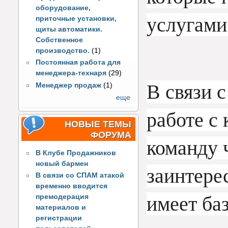
оборудование,
услугами
приточные установки,
щиты автоматики.
Собственное
производство.
(1)
Постоянная работа для
менеджера-технаря
(29)
В связи 
Менеджер продаж
(1)
еще
работе с
НОВЫЕ ТЕМЫ
ФОРУМА
команду ч
В Клубе Продажников
новый бармен
заинтерес
В связи со СПАМ атакой
временно вводится
имеет ба
премодерация
материалов и
регистрации