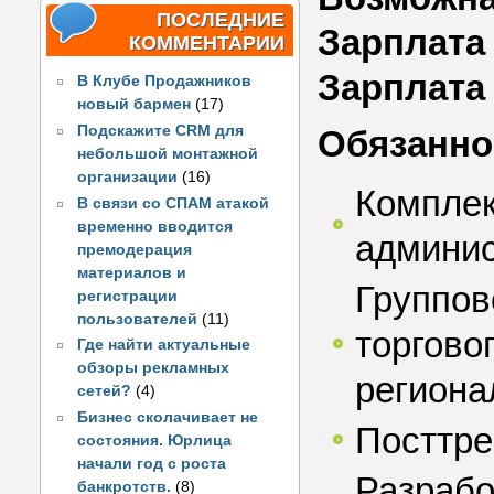
ПОСЛЕДНИЕ
Зарплата 
КОММЕНТАРИИ
Зарплата
В Клубе Продажников
новый бармен
(17)
Подскажите CRM для
Обязанно
небольшой монтажной
организации
(16)
Комплек
В связи со СПАМ атакой
временно вводится
админис
премодерация
материалов и
Группов
регистрации
пользователей
(11)
торгово
Где найти актуальные
обзоры рекламных
региона
сетей?
(4)
Бизнес сколачивает не
Посттре
состояния. Юрлица
начали год с роста
Разрабо
банкротств.
(8)