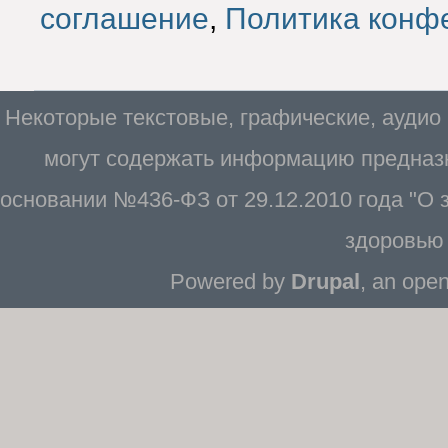
соглашение
,
Политика конф
Некоторые текстовые, графические, аудио
могут содержать информацию предназн
основании №436-ФЗ от 29.12.2010 года "О
здоровью 
Powered by
Drupal
, an ope