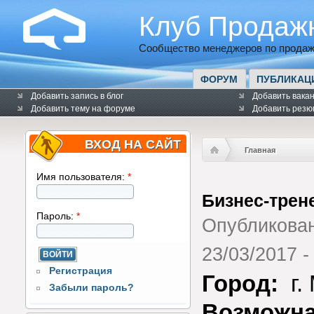
Клуб Продаж
Сообщество менеджеров по продаж
ФОРУМ
ПУБЛИКАЦ
Добавить запись в блог
Добавить вака
Добавить тему на форуме
Добавить резю
ВХОД НА САЙТ
Главная
Имя пользователя:
*
Бизнес-трен
Пароль:
*
Опубликова
23/03/2017 -
Регистрация
Город:
г.
Забыли пароль?
Возможна