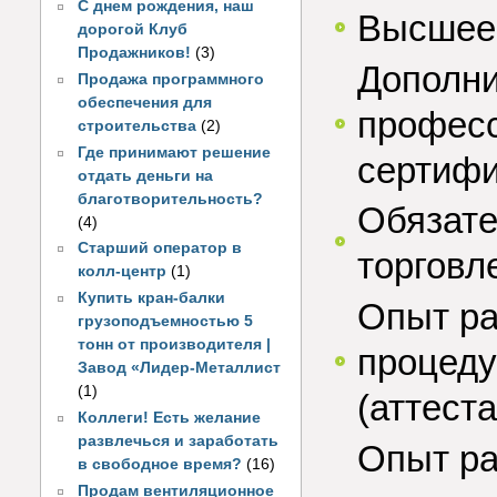
С днем рождения, наш
Высшее 
дорогой Клуб
Продажников!
(3)
Дополни
Продажа программного
обеспечения для
професс
строительства
(2)
Где принимают решение
сертифи
отдать деньги на
благотворительность?
Обязате
(4)
Старший оператор в
торговл
колл-центр
(1)
Купить кран-балки
Опыт ра
грузоподъемностью 5
тонн от производителя |
процеду
Завод «Лидер-Металлист
(1)
(аттест
Коллеги! Есть желание
развлечься и заработать
Опыт ра
в свободное время?
(16)
Продам вентиляционное