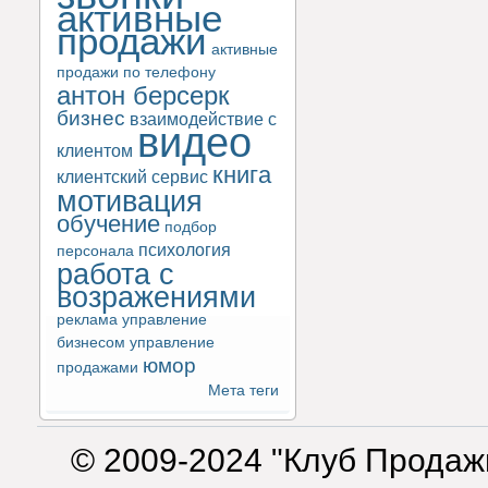
активные
продажи
активные
продажи по телефону
антон берсерк
бизнес
взаимодействие с
видео
клиентом
книга
клиентский сервис
мотивация
обучение
подбор
психология
персонала
работа с
возражениями
реклама
управление
бизнесом
управление
юмор
продажами
Мета теги
© 2009-2024 "Клуб Продаж