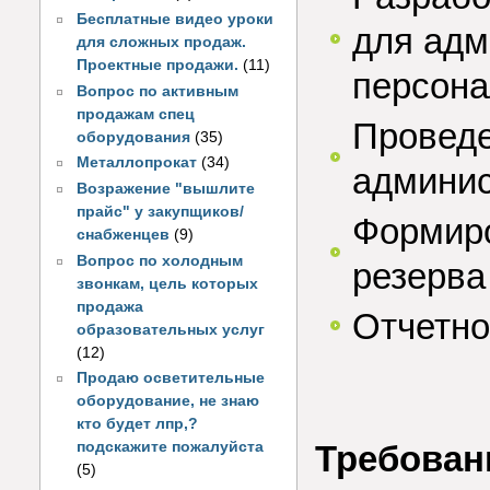
Бесплатные видео уроки
для адм
для сложных продаж.
Проектные продажи.
(11)
персона
Вопрос по активным
продажам спец
Проведе
оборудования
(35)
Металлопрокат
(34)
админис
Возражение "вышлите
прайс" у закупщиков/
Формиро
снабженцев
(9)
Вопрос по холодным
резерва
звонкам, цель которых
продажа
Отчетно
образовательных услуг
(12)
Продаю осветительные
оборудование, не знаю
кто будет лпр,?
Требован
подскажите пожалуйста
(5)