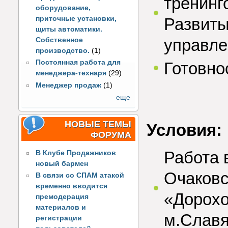
тренинг
оборудование,
приточные установки,
Развиты
щиты автоматики.
управле
Собственное
производство.
(1)
Постоянная работа для
Готовно
менеджера-технаря
(29)
Менеджер продаж
(1)
еще
НОВЫЕ ТЕМЫ
Условия:
ФОРУМА
Работа 
В Клубе Продажников
новый бармен
Очаковс
В связи со СПАМ атакой
временно вводится
«Дорохо
премодерация
материалов и
м.Славя
регистрации