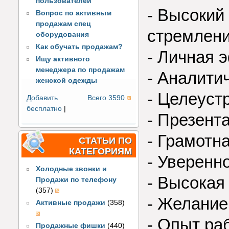
пользователей
- Высокий
Вопрос по активным
продажам спец
стремлени
оборудования
Как обучать продажам?
- Личная 
Ищу активного
менеджера по продажам
- Аналити
женской одежды
- Целеуст
Добавить
Всего 3590
бесплатно
|
- Презент
- Грамотн
СТАТЬИ ПО
КАТЕГОРИЯМ
- Уверенн
Холодные звонки и
- Высокая
Продажи по телефону
(357)
- Желание
Активные продажи
(358)
- Опыт ра
Продажные фишки
(440)