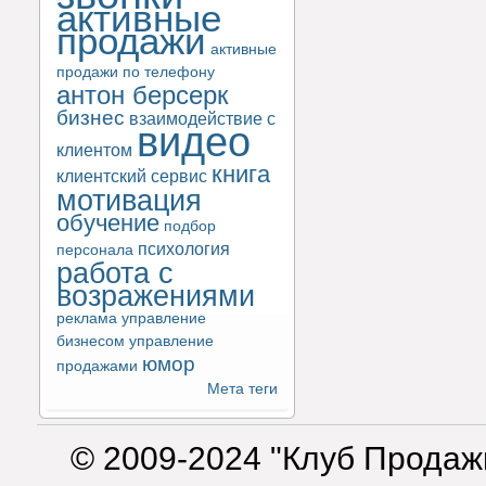
активные
продажи
активные
продажи по телефону
антон берсерк
бизнес
взаимодействие с
видео
клиентом
книга
клиентский сервис
мотивация
обучение
подбор
психология
персонала
работа с
возражениями
реклама
управление
бизнесом
управление
юмор
продажами
Мета теги
© 2009-2024 "Клуб Продаж