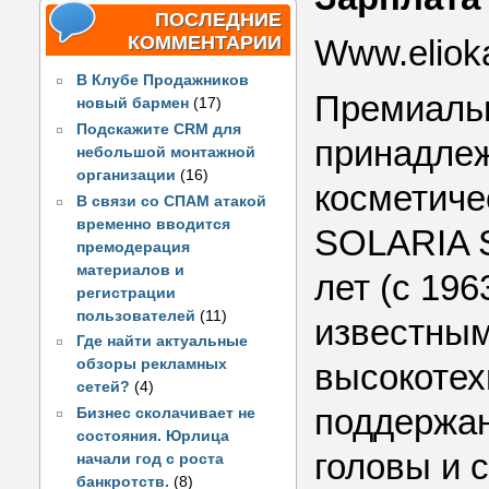
ПОСЛЕДНИЕ
КОММЕНТАРИИ
Www.eliok
В Клубе Продажников
Премиальн
новый бармен
(17)
Подскажите CRM для
принадлеж
небольшой монтажной
организации
(16)
косметиче
В связи со СПАМ атакой
временно вводится
SOLARIA S.
премодерация
материалов и
лет (с 196
регистрации
пользователей
(11)
известным
Где найти актуальные
обзоры рекламных
высокотех
сетей?
(4)
поддержан
Бизнес сколачивает не
состояния. Юрлица
головы и 
начали год с роста
банкротств.
(8)