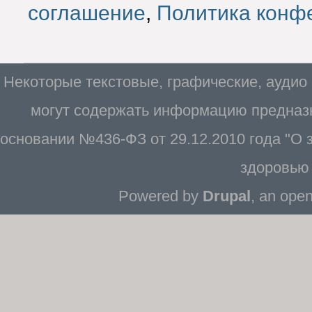
соглашение
,
Политика конф
Некоторые текстовые, графические, аудио
могут содержать информацию предназн
основании №436-ФЗ от 29.12.2010 года "О
здоровью 
Powered by
Drupal
, an ope