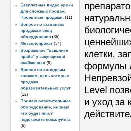
препарато
Бесплатные видео уроки
для сложных продаж.
натуральн
Проектные продажи.
(11)
Вопрос по активным
биологиче
продажам спец
оборудования
(35)
ценнейших
Металлопрокат
(34)
Возражение "вышлите
клетки, з
прайс" у закупщиков/
снабженцев
(9)
формулы 
Вопрос по холодным
Непревзой
звонкам, цель которых
продажа
Level поз
образовательных услуг
(12)
и уход за
Продаю осветительные
оборудование, не знаю
действите
кто будет лпр,?
подскажите пожалуйста
(5)