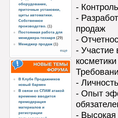
оборудование,
- Контроль
приточные установки,
- Разрабо
щиты автоматики.
Собственное
продаж
производство.
(1)
Постоянная работа для
- Отчетно
менеджера-технаря
(29)
Менеджер продаж
(1)
- Участие
еще
косметики
НОВЫЕ ТЕМЫ
Требовани
ФОРУМА
В Клубе Продажников
- Личност
новый бармен
- Опыт эф
В связи со СПАМ атакой
временно вводится
обязателе
премодерация
материалов и
- Высокая
регистрации