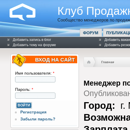
Клуб Продаж
Сообщество менеджеров по продаж
ФОРУМ
ПУБЛИКАЦ
Добавить запись в блог
Добавить вака
Добавить тему на форуме
Добавить резю
ВХОД НА САЙТ
Главная
Имя пользователя:
*
Менеджер п
Пароль:
*
Опубликова
Город:
г.
Регистрация
Возможна
Забыли пароль?
Зарплата 