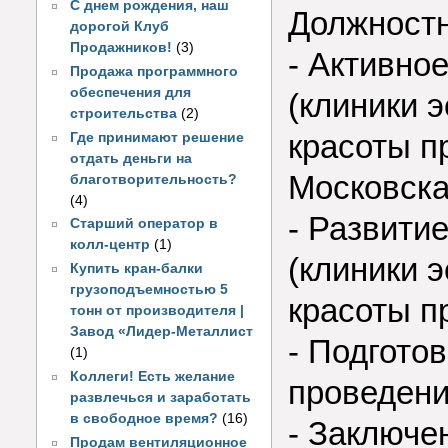
С днем рождения, наш
Должностн
дорогой Клуб
Продажников!
(3)
- Активно
Продажа программного
обеспечения для
(клиники 
строительства
(2)
красоты п
Где принимают решение
отдать деньги на
Московска
благотворительность?
(4)
- Развити
Старший оператор в
колл-центр
(1)
(клиники 
Купить кран-балки
грузоподъемностью 5
красоты п
тонн от производителя |
Завод «Лидер-Металлист
- Подгото
(1)
Коллеги! Есть желание
проведени
развлечься и заработать
в свободное время?
(16)
- Заключе
Продам вентиляционное