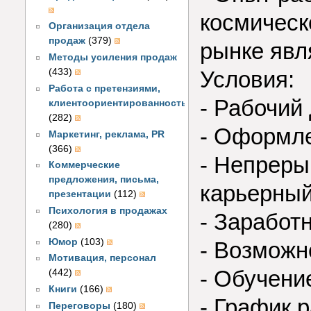
космическ
Организация отдела
продаж
(379)
рынке явл
Методы усиления продаж
(433)
Условия:
Работа с претензиями,
- Рабочий 
клиентоориентированность
(282)
- Оформле
Маркетинг, реклама, PR
(366)
- Непрер
Коммерческие
предложения, письма,
карьерный
презентации
(112)
Психология в продажах
- Заработ
(280)
Юмор
(103)
- Возможн
Мотивация, персонал
- Обучени
(442)
Книги
(166)
- График 
Переговоры
(180)