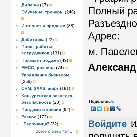
Дилеры
(17)
Полный ра
Обучение, тренеры
(246)
Разъездно
Интернет и продажи
(88)
Адрес:
Дебиторка
(22)
Поиск работы,
м. Павеле
сотрудников
(131)
Прямые продажи
(49)
Александ
FMCG, розница
(74)
Управление бизнесом
(268)
CRM, SAAS, софт
(161)
Конкурентная разведка,
Поделиться:
безопасность
(28)
Продажи и кризис
(92)
Разное
(172)
и
Войдите
"Песочница"
(32)
Всего статей 4541
получить 