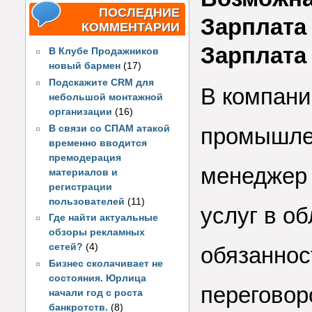
ПОСЛЕДНИЕ
Зарплата 
КОММЕНТАРИИ
Зарплата
В Клубе Продажников
новый бармен
(17)
Подскажите CRM для
В компан
небольшой монтажной
организации
(16)
В связи со СПАМ атакой
промышлен
временно вводится
премодерация
менеджер 
материалов и
регистрации
пользователей
(11)
услуг в о
Где найти актуальные
обзоры рекламных
сетей?
(4)
обязаннос
Бизнес сколачивает не
состояния. Юрлица
переговор
начали год с роста
банкротств.
(8)