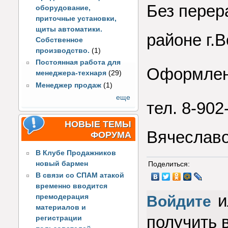
Без перер
оборудование,
приточные установки,
щиты автоматики.
районе г.
Собственное
производство.
(1)
Постоянная работа для
Оформлен
менеджера-технаря
(29)
Менеджер продаж
(1)
еще
тел. 8-90
НОВЫЕ ТЕМЫ
Вячеслав
ФОРУМА
В Клубе Продажников
новый бармен
Поделиться:
В связи со СПАМ атакой
временно вводится
и
Войдите
премодерация
материалов и
получить 
регистрации