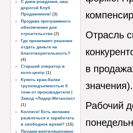
С днем рождения, наш
дорогой Клуб
компенсир
Продажников!
(3)
Продажа программного
обеспечения для
Отрасль 
строительства
(2)
Где принимают решение
отдать деньги на
конкурент
благотворительность?
(4)
в продажах
Старший оператор в
колл-центр
(1)
Купить кран-балки
значения).
грузоподъемностью 5
тонн от производителя |
Завод «Лидер-Металлист
Рабочий д
(1)
Коллеги! Есть желание
развлечься и заработать
понедельни
в свободное время?
(16)
Продам вентиляционное