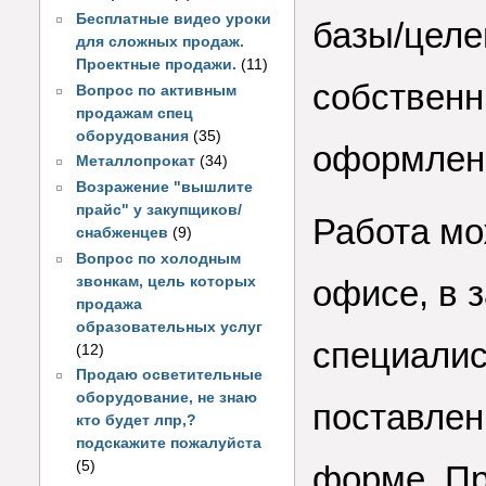
Бесплатные видео уроки
базы/целе
для сложных продаж.
Проектные продажи.
(11)
собственн
Вопрос по активным
продажам спец
оборудования
(35)
оформлени
Металлопрокат
(34)
Возражение "вышлите
прайс" у закупщиков/
Работа мож
снабженцев
(9)
Вопрос по холодным
звонкам, цель которых
офисе, в 
продажа
образовательных услуг
специалис
(12)
Продаю осветительные
оборудование, не знаю
поставлен
кто будет лпр,?
подскажите пожалуйста
(5)
форме. Пр