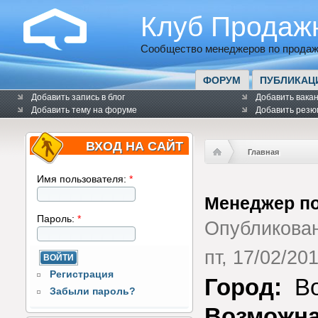
Клуб Продаж
Сообщество менеджеров по продаж
ФОРУМ
ПУБЛИКАЦ
Добавить запись в блог
Добавить вака
Добавить тему на форуме
Добавить резю
ВХОД НА САЙТ
Главная
Имя пользователя:
*
Менеджер п
Пароль:
*
Опубликова
пт, 17/02/201
Регистрация
Город:
Во
Забыли пароль?
Возможна