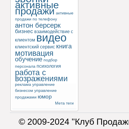
активные
продажи
активные
продажи по телефону
антон берсерк
бизнес
взаимодействие с
видео
клиентом
книга
клиентский сервис
мотивация
обучение
подбор
психология
персонала
работа с
возражениями
реклама
управление
бизнесом
управление
юмор
продажами
Мета теги
© 2009-2024 "Клуб Продаж