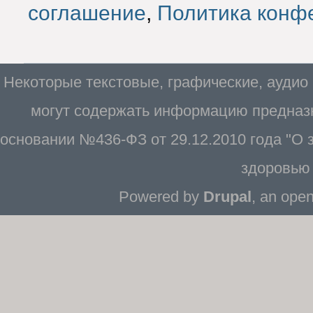
соглашение
,
Политика конф
Некоторые текстовые, графические, аудио
могут содержать информацию предназн
основании №436-ФЗ от 29.12.2010 года "О
здоровью 
Powered by
Drupal
, an ope