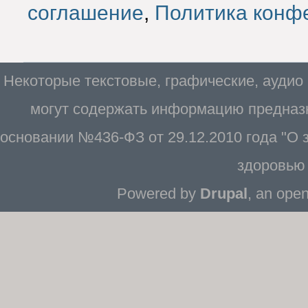
соглашение
,
Политика конф
Некоторые текстовые, графические, аудио
могут содержать информацию предназн
основании №436-ФЗ от 29.12.2010 года "О
здоровью 
Powered by
Drupal
, an ope