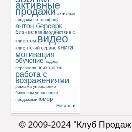
активные
продажи
активные
продажи по телефону
антон берсерк
бизнес
взаимодействие с
видео
клиентом
книга
клиентский сервис
мотивация
обучение
подбор
психология
персонала
работа с
возражениями
реклама
управление
бизнесом
управление
юмор
продажами
Мета теги
© 2009-2024 "Клуб Продаж