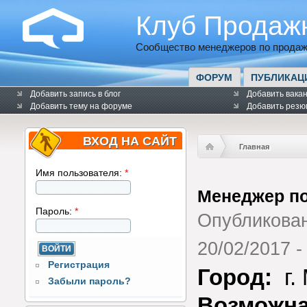
Клуб Продаж
Сообщество менеджеров по продаж
ФОРУМ
ПУБЛИКАЦ
Добавить запись в блог
Добавить вака
Добавить тему на форуме
Добавить резю
ВХОД НА САЙТ
Главная
Имя пользователя:
*
Менеджер п
Пароль:
*
Опубликова
20/02/2017 -
Регистрация
Город:
г.
Забыли пароль?
Возможна