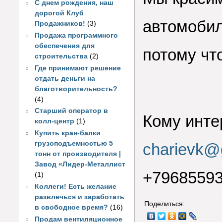
С днем рождения, наш
дорогой Клуб
автомобил
Продажников!
(3)
Продажа программного
обеспечения для
потому что
строительства
(2)
Где принимают решение
отдать деньги на
благотворительность?
(4)
Старший оператор в
Кому инте
колл-центр
(1)
Купить кран-балки
грузоподъемностью 5
charievk@
тонн от производителя |
Завод «Лидер-Металлист
+7968559
(1)
Коллеги! Есть желание
развлечься и заработать
Поделиться:
в свободное время?
(16)
Продам вентиляционное