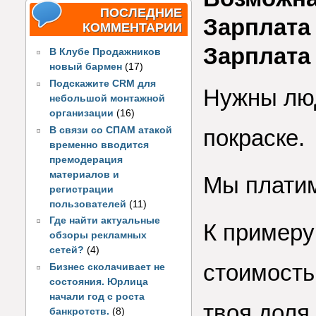
ПОСЛЕДНИЕ
Зарплата 
КОММЕНТАРИИ
Зарплата
В Клубе Продажников
новый бармен
(17)
Подскажите CRM для
Нужны люд
небольшой монтажной
организации
(16)
В связи со СПАМ атакой
покраске.
временно вводится
премодерация
материалов и
Мы платим
регистрации
пользователей
(11)
Где найти актуальные
К примеру 
обзоры рекламных
сетей?
(4)
стоимость 
Бизнес сколачивает не
состояния. Юрлица
начали год с роста
твоя доля
банкротств.
(8)