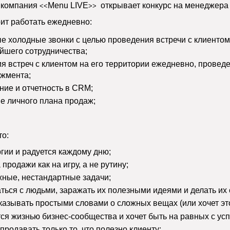
компания 
Menu LIVE
 открывает конкурс на менеджера
<<
​>> 
ит работать ежедневно:
 холодные звонки с целью проведения встречи с клиентом 
йшего сотрудничества;
я встреч с клиентом на его территории ежедневно, проведе
джмента;
ие и отчетность в CRM;
 личного плана продаж;
то:
гии и радуется каждому дню;
продажи как на игру, а не рутину;
ные, нестандартные задачи;
ться с людьми, заражать их полезными идеями и делать и
казывать простыми словами о сложных вещах (или хочет это
ся жизнью бизнес-сообщества и хочет быть на равных с у
продавать только то, что полезно клиенту;