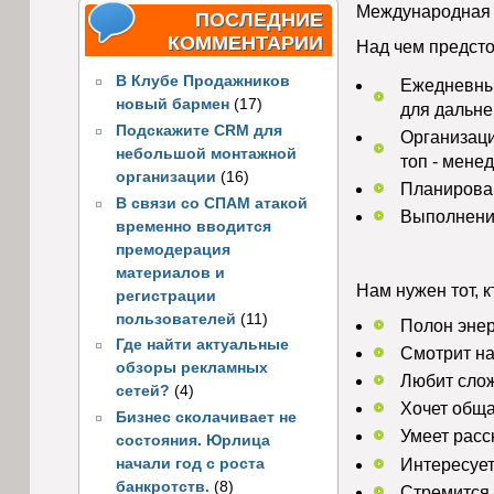
Международная 
ПОСЛЕДНИЕ
КОММЕНТАРИИ
Над чем предсто
В Клубе Продажников
Ежедневные
новый бармен
(17)
для дальне
Подскажите CRM для
Организаци
небольшой монтажной
топ - мене
организации
(16)
Планирован
В связи со СПАМ атакой
Выполнение
временно вводится
премодерация
материалов и
Нам нужен тот, к
регистрации
пользователей
(11)
Полон энер
Где найти актуальные
Смотрит на 
обзоры рекламных
Любит слож
сетей?
(4)
Хочет обща
Бизнес сколачивает не
Умеет расс
состояния. Юрлица
Интересует
начали год с роста
банкротств.
(8)
Стремится 