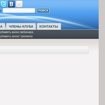
к:
А
ЧЛЕНЫ КЛУБА
КОНТАКТЫ
обавить анонс вебинара
обавить анонс тренинга