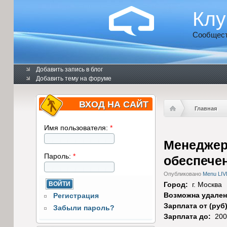
Клу
Сообщест
Добавить запись в блог
Добавить тему на форуме
ВХОД НА САЙТ
Главная
Имя пользователя:
*
Менеджер
Пароль:
*
обеспече
Опубликовано
Menu LIV
Город:
г. Москва
Возможна удален
Регистрация
Зарплата от (руб
Забыли пароль?
Зарплата до:
200