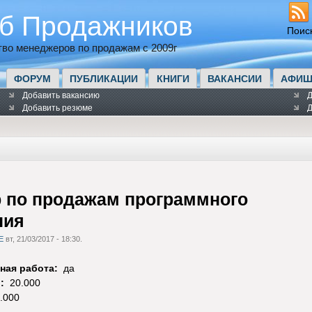
б Продажников
Поис
во менеджеров по продажам с 2009г
ФОРУМ
ПУБЛИКАЦИИ
КНИГИ
ВАКАНСИИ
АФИШ
Добавить вакансию
Д
Добавить резюме
Д
 по продажам программного
ния
E
вт, 21/03/2017 - 18:30.
ная работа:
да
):
20.000
.000