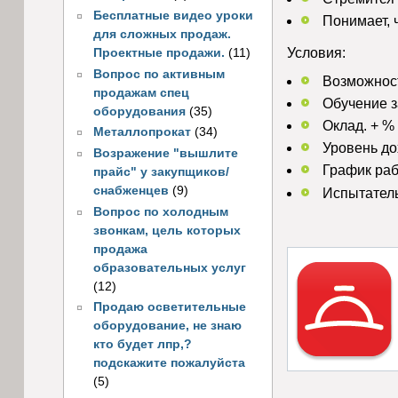
Бесплатные видео уроки
Понимает, 
для сложных продаж.
Условия:
Проектные продажи.
(11)
Вопрос по активным
Возможност
продажам спец
Обучение з
оборудования
(35)
Оклад. + %
Металлопрокат
(34)
Уровень до
Возражение "вышлите
График ра
прайс" у закупщиков/
снабженцев
(9)
Испытатель
Вопрос по холодным
звонкам, цель которых
продажа
образовательных услуг
(12)
Продаю осветительные
оборудование, не знаю
кто будет лпр,?
подскажите пожалуйста
(5)