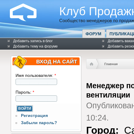
Клуб Продаж
Сообщество менеджеров по продаж
ФОРУМ
ПУБЛИКАЦ
Добавить запись в блог
Добавить вака
Добавить тему на форуме
Добавить резю
ВХОД НА САЙТ
Главная
Имя пользователя:
*
Менеджер по
Пароль:
*
вентиляции
Опубликова
Регистрация
10:24.
Забыли пароль?
Город:
Са