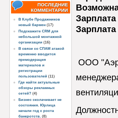
ПОСЛЕДНИЕ
Возможна
КОММЕНТАРИИ
Зарплата 
В Клубе Продажников
новый бармен
(17)
Зарплата
Подскажите CRM для
небольшой монтажной
организации
(16)
В связи со СПАМ атакой
временно вводится
ООО "Аэро
премодерация
материалов и
регистрации
менеджера
пользователей
(11)
Где найти актуальные
обзоры рекламных
вентиляци
сетей?
(4)
Бизнес сколачивает не
состояния. Юрлица
Должностн
начали год с роста
банкротств.
(8)