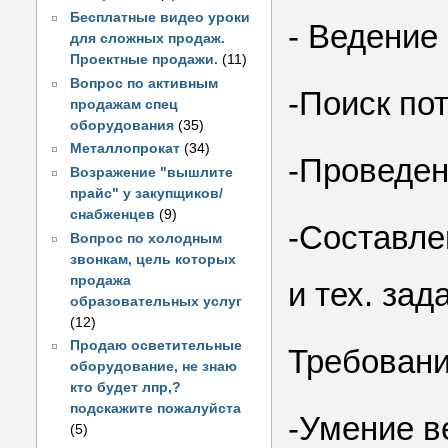
Бесплатные видео уроки
- Ведение
для сложных продаж.
Проектные продажи.
(11)
Вопрос по активным
-Поиск по
продажам спец
оборудования
(35)
Металлопрокат
(34)
-Проведен
Возражение "вышлите
прайс" у закупщиков/
снабженцев
(9)
-Составле
Вопрос по холодным
звонкам, цель которых
продажа
и тех. зад
образовательных услуг
(12)
Продаю осветительные
Требовани
оборудование, не знаю
кто будет лпр,?
подскажите пожалуйста
-Умение в
(5)