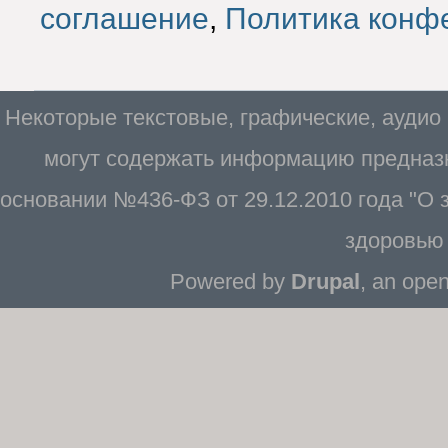
соглашение
,
Политика конф
Некоторые текстовые, графические, аудио
могут содержать информацию предназн
основании №436-ФЗ от 29.12.2010 года "О
здоровью 
Powered by
Drupal
, an ope