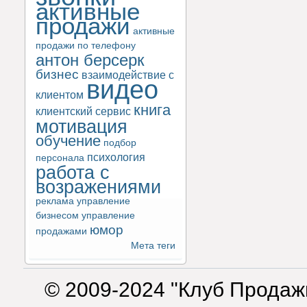
активные
продажи
активные
продажи по телефону
антон берсерк
бизнес
взаимодействие с
видео
клиентом
книга
клиентский сервис
мотивация
обучение
подбор
психология
персонала
работа с
возражениями
реклама
управление
бизнесом
управление
юмор
продажами
Мета теги
© 2009-2024 "Клуб Продаж