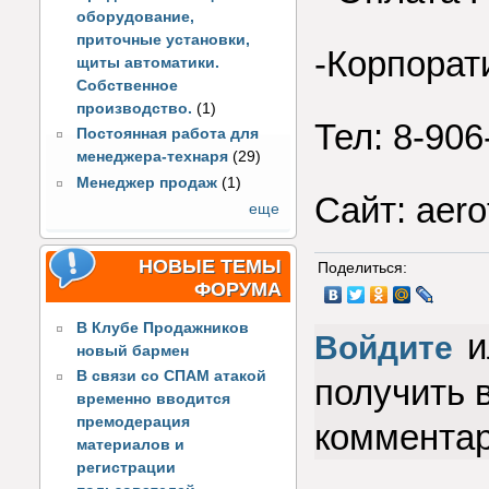
оборудование,
приточные установки,
-Корпорат
щиты автоматики.
Собственное
производство.
(1)
Тел: 8-906
Постоянная работа для
менеджера-технаря
(29)
Менеджер продаж
(1)
Сайт: aero
еще
НОВЫЕ ТЕМЫ
Поделиться:
ФОРУМА
В Клубе Продажников
и
Войдите
новый бармен
В связи со СПАМ атакой
получить 
временно вводится
премодерация
коммента
материалов и
регистрации