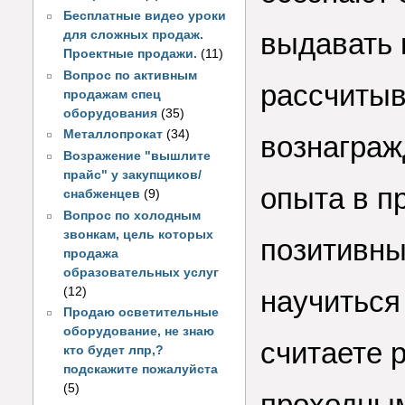
Бесплатные видео уроки
выдавать 
для сложных продаж.
Проектные продажи.
(11)
Вопрос по активным
рассчиты
продажам спец
оборудования
(35)
Металлопрокат
(34)
вознаграж
Возражение "вышлите
прайс" у закупщиков/
опыта в п
снабженцев
(9)
Вопрос по холодным
звонкам, цель которых
позитивны
продажа
образовательных услуг
(12)
научиться
Продаю осветительные
оборудование, не знаю
считаете 
кто будет лпр,?
подскажите пожалуйста
(5)
проходным