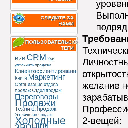
уровен
Выполн
СЛЕДИТЕ ЗА
НАМИ
подря
Требован
ПОЛЬЗОВАТЕЛЬСКИЕ
ТЕГИ
Техническ
CRM
B2B
Как
Личностны
увеличить продажи
Клиентоориентированность
открытост
Маркетинг
Книги
желание н
Организация отдела
продаж
Отдел продаж
зарабатыв
Переговоры
Продажи
Профессио
Техника продаж
Увеличение продаж
Холодные
2-вещей:
звонки