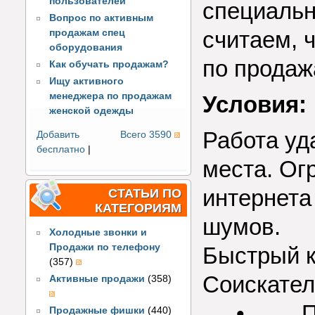
пользователей
специаль
Вопрос по активным
считаем, 
продажам спец
оборудования
по продаж
Как обучать продажам?
Ищу активного
менеджера по продажам
Условия:
женской одежды
Работа уд
Добавить
Всего 3590
бесплатно
|
места. Ог
интернета
СТАТЬИ ПО
КАТЕГОРИЯМ
шумов.
Холодные звонки и
Продажи по телефону
Быстрый к
(357)
Соискател
Активные продажи
(358)
• Про
Продажные фишки
(440)