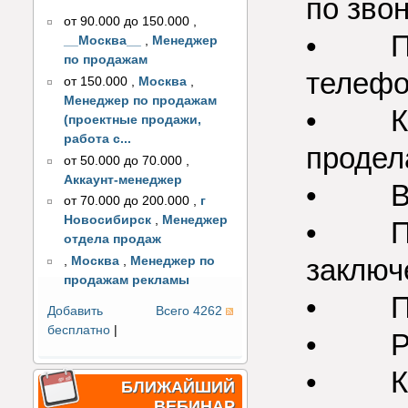
по зво
от 90.000 до 150.000
,
• Под
__Москва__
,
Менеджер
по продажам
телефо
от 150.000
,
Москва
,
Менеджер по продажам
• Каж
(проектные продажи,
работа с...
продел
от 50.000 до 70.000
,
Аккаунт-менеджер
• Вед
от 70.000 до 200.000
,
г
Новосибирск
,
Менеджер
• Пол
отдела продаж
заключ
,
Москва
,
Менеджер по
продажам рекламы
• Пол
Добавить
Всего 4262
бесплатно
|
• Раб
• Как
БЛИЖАЙШИЙ
ВЕБИНАР