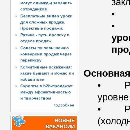
зак
могут однажды заменить
сотрудников
• Н
Бесплатные видео уроки
для сложных продаж.
Проектные продажи.
уро
Рутина - путь к успеху в
отделе продаж
про
Советы по повышению
конверсии продаж через
переписку
Когнитивные искажения:
Основная
какие бывают и можно ли
избавиться
• Раб
Скрипты в b2b-продажах:
между эффективностью
уровне
и творчеством
подробнее
• Раб
(холод
НОВЫЕ
ВАКАНСИИ