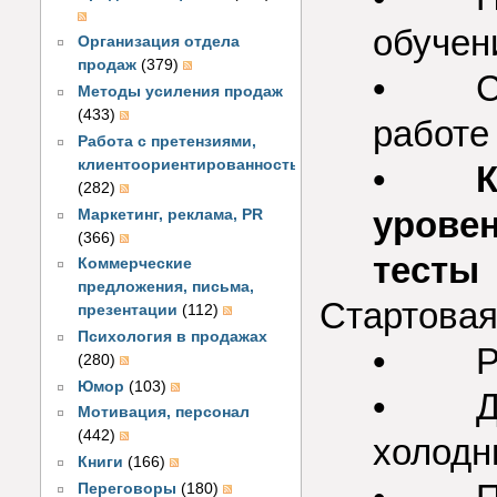
обучен
Организация отдела
продаж
(379)
• Сда
Методы усиления продаж
(433)
работе
Работа с претензиями,
клиентоориентированность
•
К
(282)
уровен
Маркетинг, реклама, PR
(366)
тесты
Коммерческие
предложения, письма,
Стартовая
презентации
(112)
Психология в продажах
• Раб
(280)
Юмор
(103)
• Дел
Мотивация, персонал
(442)
холодн
Книги
(166)
Переговоры
(180)