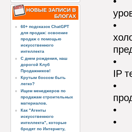
• Р
НОВЫЕ ЗАПИСИ В
уро
БЛОГАХ
• Д
60+ подсказок ChatGPT
для продаж: освоение
хол
продаж с помощью
искусственного
пре
интеллекта
• П
С днем рождения, наш
дорогой Клуб
IP 
Продажников!
Крутым боссом быть
• К
легко?
Ищем менеджеров по
про
продажам строительных
материалов.
• В
Как "Агенты
искусственного
• П
интеллекта", которые
бродят по Интернету,