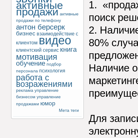
активные
1. «прода
продажи
активные
поиск реш
продажи по телефону
антон берсерк
2. Наличи
бизнес
взаимодействие с
видео
80% случа
клиентом
книга
клиентский сервис
предложе
мотивация
обучение
подбор
Наличие о
психология
персонала
работа с
маркетинг
возражениями
преимуще
реклама
управление
бизнесом
управление
юмор
продажами
Мета теги
Для запис
электронн