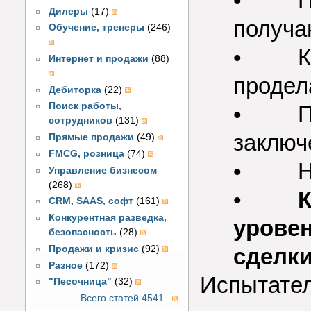
• Пол
Дилеры
(17)
получа
Обучение, тренеры
(246)
• Каж
Интернет и продажи
(88)
продел
Дебиторка
(22)
Поиск работы,
• Пол
сотрудников
(131)
заключ
Прямые продажи
(49)
FMCG, розница
(74)
• Не 
Управление бизнесом
(268)
•
К
CRM, SAAS, софт
(161)
Конкурентная разведка,
уровен
безопасность
(28)
Продажи и кризис
(92)
сделки
Разное
(172)
Испытател
"Песочница"
(32)
Всего статей 4541