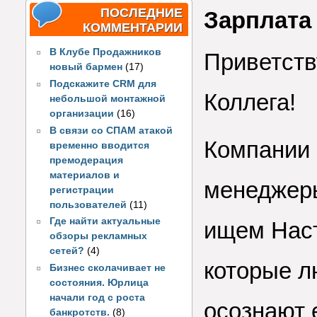
ПОСЛЕДНИЕ
Зарплата 
КОММЕНТАРИИ
В Клубе Продажников
Приветств
новый бармен
(17)
Подскажите CRM для
Коллега!
небольшой монтажной
организации
(16)
В связи со СПАМ атакой
Компании 
временно вводится
премодерация
материалов и
менеджеры
регистрации
пользователей
(11)
Где найти актуальные
ищем Нас
обзоры рекламных
сетей?
(4)
которые л
Бизнес сколачивает не
состояния. Юрлица
начали год с роста
осознают 
банкротств.
(8)