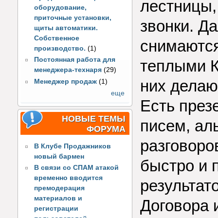
лестницы,
оборудование,
приточные установки,
звонки. Д
щиты автоматики.
Собственное
снимаются
производство.
(1)
Постоянная работа для
теплыми К
менеджера-технаря
(29)
них делаю
Менеджер продаж
(1)
еще
Есть през
НОВЫЕ ТЕМЫ
писем, ал
ФОРУМА
разговоро
В Клубе Продажников
новый бармен
быстро и 
В связи со СПАМ атакой
временно вводится
результато
премодерация
материалов и
Договора 
регистрации