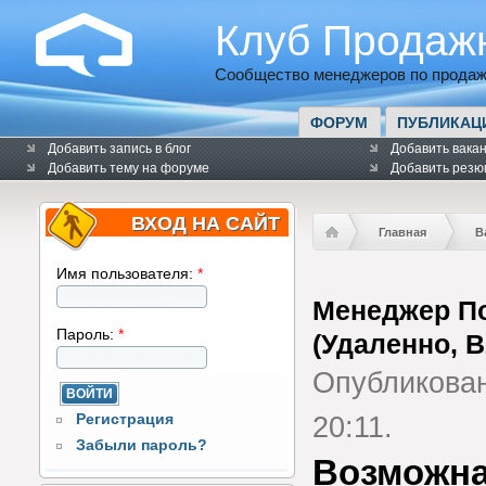
Клуб Продаж
Сообщество менеджеров по продаж
ФОРУМ
ПУБЛИКАЦ
Добавить запись в блог
Добавить вака
Добавить тему на форуме
Добавить резю
ВХОД НА САЙТ
Главная
В
Имя пользователя:
*
Менеджер П
Пароль:
*
(Удаленно, B
Опубликова
Регистрация
20:11.
Забыли пароль?
Возможна