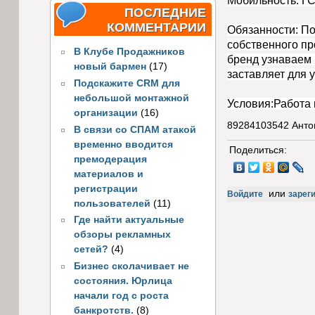
Мобильность. Г
ПОСЛЕДНИЕ
КОММЕНТАРИИ
Обязанности: По
собственного пр
В Клубе Продажников
бренд узнаваем 
новый бармен
(17)
заставляет для
Подскажите CRM для
небольшой монтажной
Условия:Работа 
организации
(16)
89284103542 Анто
В связи со СПАМ атакой
временно вводится
Поделиться:
премодерация
материалов и
регистрации
или
Войдите
зарег
пользователей
(11)
Где найти актуальные
обзоры рекламных
сетей?
(4)
Бизнес сколачивает не
состояния. Юрлица
начали год с роста
банкротств.
(8)