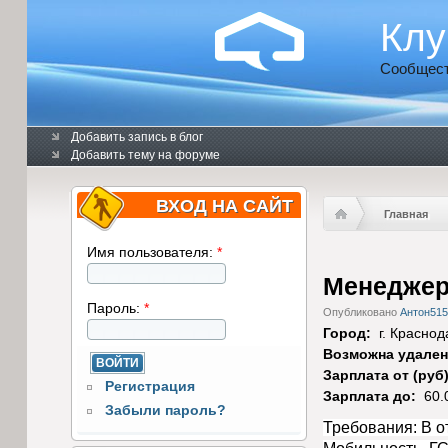
Клу
Сообщест
Добавить запись в блог
Добавить тему на форуме
ВХОД НА САЙТ
Главная
Имя пользователя:
*
Менеджер
Пароль:
*
Опубликовано
Антон515
Город:
г. Краснод
Возможна удален
Зарплата от (руб
Регистрация
Зарплата до:
60.
Забыли пароль?
Требования: В о