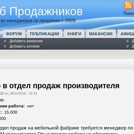
б Продажников
Поис
во менеджеров по продажам с 2009г
ФОРУМ
ПУБЛИКАЦИИ
КНИГИ
ВАКАНСИИ
АФИШ
Добавить вакансию
Д
Добавить резюме
Д
 в отдел продаж производителя
32
пн, 28/11/2016 - 18:33.
ар
ная работа:
нет
):
15.000
000
тдел продаж на мебельной фабрике требуется менеджер по