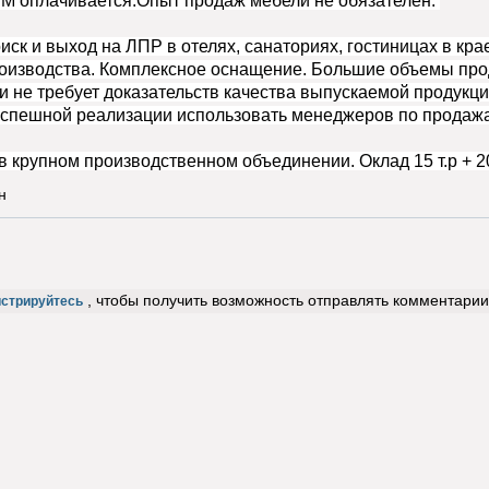
СМ оплачивается.Опыт продаж мебели не обязателен.
иск и выход на ЛПР в отелях, санаториях, гостиницах в кр
оизводства. Комплексное оснащение. Большие объемы прода
и не требует доказательств качества выпускаемой продукц
 успешной реализации использовать менеджеров по продаж
в крупном производственном объединении. Оклад 15 т.р + 
н
, чтобы получить возможность отправлять комментарии
истрируйтесь