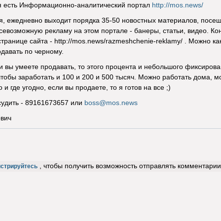
ня есть Информационно-аналитический портал
http://mos.news/
я, ежедневно выходит порядка 35-50 новостных материалов, посеща
севозможную рекламу на этом портале - банеры, статьи, видео. К
транице сайта - http://mos.news/razmeshchenie-reklamy/ . Можно к
давать по черному.
ли вы умеете продавать, то этого процента и небольшого фиксиров
чтобы заработать и 100 и 200 и 500 тысяч. Можно работать дома, 
 и где угодно, если вы продаете, то я готов на все ;)
удить - 89161673657 или
boss@mos.news
вич
, чтобы получить возможность отправлять комментарии
истрируйтесь