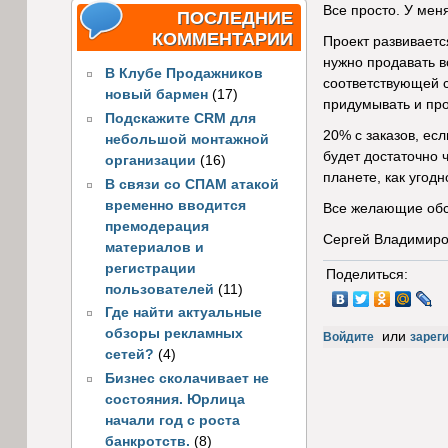
Все просто. У ме
ПОСЛЕДНИЕ
КОММЕНТАРИИ
Проект развиваетс
нужно продавать в
В Клубе Продажников
соответствующей с
новый бармен
(17)
придумывать и про
Подскажите CRM для
20% c заказов, ес
небольшой монтажной
будет достаточно 
организации
(16)
планете, как угодно
В связи со СПАМ атакой
временно вводится
Все желающие обс
премодерация
Сергей Владимиро
материалов и
регистрации
Поделиться:
пользователей
(11)
Где найти актуальные
обзоры рекламных
или
Войдите
зарег
сетей?
(4)
Бизнес сколачивает не
состояния. Юрлица
начали год с роста
банкротств.
(8)