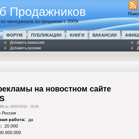
б Продажников
Поис
во менеджеров по продажам с 2009г
ФОРУМ
ПУБЛИКАЦИИ
КНИГИ
ВАКАНСИИ
АФИШ
Добавить вакансию
Д
Добавить резюме
Д
рекламы на новостном сайте
S
WS
ср, 06/07/2016 - 18:28.
и Россия
ная работа:
да
):
20.000
00.000.000