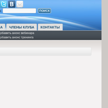
к:
А
ЧЛЕНЫ КЛУБА
КОНТАКТЫ
обавить анонс вебинара
обавить анонс тренинга