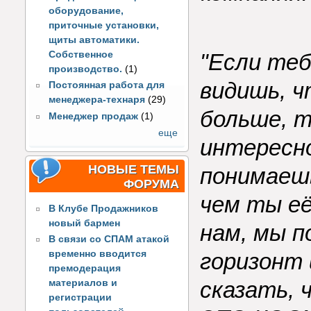
оборудование,
приточные установки,
щиты автоматики.
Собственное
"Если теб
производство.
(1)
видишь, 
Постоянная работа для
менеджера-технаря
(29)
больше, т
Менеджер продаж
(1)
еще
интересно
НОВЫЕ ТЕМЫ
понимаешь
ФОРУМА
чем ты её
В Клубе Продажников
новый бармен
нам, мы 
В связи со СПАМ атакой
горизонт 
временно вводится
премодерация
сказать, 
материалов и
регистрации