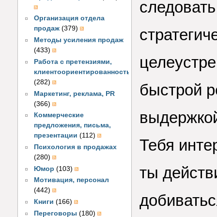
следовать
Организация отдела
продаж
(379)
стратегич
Методы усиления продаж
(433)
целеустр
Работа с претензиями,
клиентоориентированность
(282)
быстрой р
Маркетинг, реклама, PR
(366)
выдержко
Коммерческие
предложения, письма,
презентации
(112)
Тебя интер
Психология в продажах
(280)
ты действ
Юмор
(103)
Мотивация, персонал
(442)
добиватьс
Книги
(166)
Переговоры
(180)