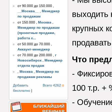
от 90.000 до 150.000
,
__Москва__
,
Менеджер
выходить
по продажам
от 150.000
,
Москва
,
крупных к
Менеджер по продажам
(проектные продажи,
работа с...
продавать
от 50.000 до 70.000
,
Аккаунт-менеджер
от 70.000 до 200.000
,
г
Что пред
Новосибирск
,
Менеджер
отдела продаж
- Фиксиро
,
Москва
,
Менеджер по
продажам рекламы
100 т.р. +
Добавить
Всего 4262
бесплатно
|
- Обучени
БЛИЖАЙШИЙ
ВЕБИНАР