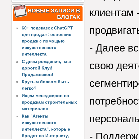
клиентам -
НОВЫЕ ЗАПИСИ В
БЛОГАХ
продвигат
60+ подсказок ChatGPT
для продаж: освоение
продаж с помощью
- Далее в
искусственного
интеллекта
С днем рождения, наш
свою деят
дорогой Клуб
Продажников!
сегментир
Крутым боссом быть
легко?
Ищем менеджеров по
потребнос
продажам строительных
материалов.
персонал
Как "Агенты
искусственного
интеллекта", которые
- Поддерж
бродят по Интернету,