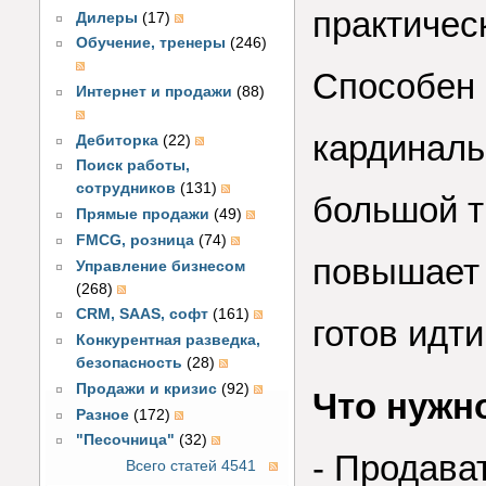
практичес
Дилеры
(17)
Обучение, тренеры
(246)
Способен 
Интернет и продажи
(88)
кардиналь
Дебиторка
(22)
Поиск работы,
сотрудников
(131)
большой т
Прямые продажи
(49)
FMCG, розница
(74)
повышает 
Управление бизнесом
(268)
CRM, SAAS, софт
(161)
готов идти
Конкурентная разведка,
безопасность
(28)
Продажи и кризис
(92)
Что нужно
Разное
(172)
"Песочница"
(32)
- Продава
Всего статей 4541