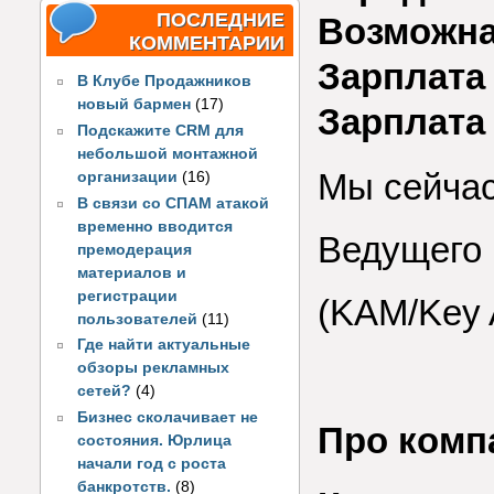
ПОСЛЕДНИЕ
Возможна
КОММЕНТАРИИ
Зарплата 
В Клубе Продажников
новый бармен
(17)
Зарплата
Подскажите CRM для
небольшой монтажной
Мы сейчас
организации
(16)
В связи со СПАМ атакой
временно вводится
Ведущего
премодерация
материалов и
регистрации
(KAM/Key 
пользователей
(11)
Где найти актуальные
обзоры рекламных
сетей?
(4)
Бизнес сколачивает не
Про комп
состояния. Юрлица
начали год с роста
банкротств.
(8)