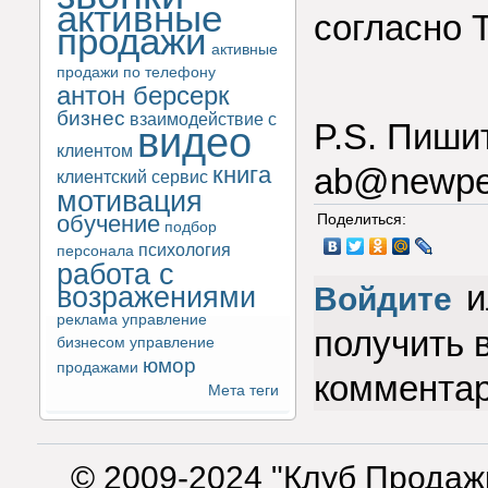
активные
согласно 
продажи
активные
продажи по телефону
антон берсерк
бизнес
взаимодействие с
P.S. Пишит
видео
клиентом
книга
ab@newper
клиентский сервис
мотивация
обучение
Поделиться:
подбор
психология
персонала
работа с
и
возражениями
Войдите
реклама
управление
получить 
бизнесом
управление
юмор
продажами
коммента
Мета теги
© 2009-2024 "Клуб Продаж