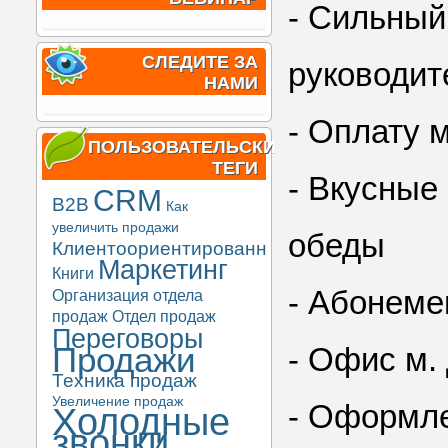
- Сильный
СЛЕДИТЕ ЗА
руководит
НАМИ
- Оплату 
ПОЛЬЗОВАТЕЛЬСКИЕ
ТЕГИ
- Вкусные
CRM
B2B
Как
увеличить продажи
обеды
Клиентоориентированность
Маркетинг
Книги
- Абонеме
Организация отдела
продаж
Отдел продаж
Переговоры
Продажи
- Офис м.
Техника продаж
Увеличение продаж
- Оформле
Холодные
звонки