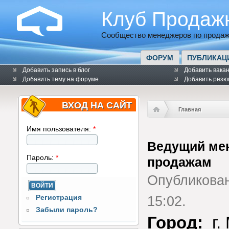
Клуб Продаж
Сообщество менеджеров по продаж
ФОРУМ
ПУБЛИКАЦ
Добавить запись в блог
Добавить вака
Добавить тему на форуме
Добавить резю
ВХОД НА САЙТ
Главная
Имя пользователя:
*
Ведущий ме
Пароль:
*
продажам
Опубликова
Регистрация
15:02.
Забыли пароль?
Город:
г.