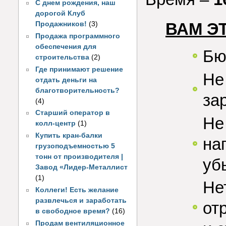
С днем рождения, наш
дорогой Клуб
ВАМ Э
Продажников!
(3)
Продажа программного
обеспечения для
Бю
строительства
(2)
Где принимают решение
Не
отдать деньги на
благотворительность?
за
(4)
Старший оператор в
Не
колл-центр
(1)
Купить кран-балки
на
грузоподъемностью 5
тонн от производителя |
уб
Завод «Лидер-Металлист
(1)
Не
Коллеги! Есть желание
развлечься и заработать
от
в свободное время?
(16)
Продам вентиляционное