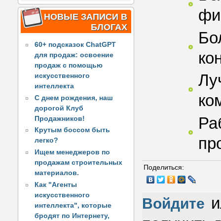
фи
НОВЫЕ ЗАПИСИ В
БЛОГАХ
Бо
60+ подсказок ChatGPT
ко
для продаж: освоение
продаж с помощью
Лу
искусственного
интеллекта
ко
С днем рождения, наш
дорогой Клуб
Ра
Продажников!
Крутым боссом быть
пр
легко?
Ищем менеджеров по
продажам строительных
Поделиться:
материалов.
Как "Агенты
искусственного
и
Войдите
интеллекта", которые
бродят по Интернету,