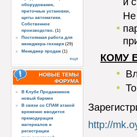
и 
оборудование,
приточные установки,
Не
щиты автоматики.
Собственное
па
производство.
(1)
пр
Постоянная работа для
менеджера-технаря
(29)
Менеджер продаж
(1)
КОМУ 
еще
Вл
НОВЫЕ ТЕМЫ
ФОРУМА
То
В Клубе Продажников
новый бармен
Зарегистр
В связи со СПАМ атакой
временно вводится
премодерация
http://mk.o
материалов и
регистрации