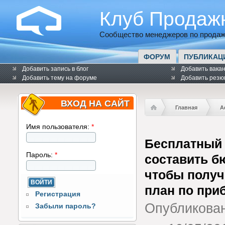
Клуб Продаж
Сообщество менеджеров по продаж
ФОРУМ
ПУБЛИКАЦ
Добавить запись в блог
Добавить вака
Добавить тему на форуме
Добавить резю
ВХОД НА САЙТ
Главная
А
Имя пользователя:
*
Бесплатный 
Пароль:
*
составить бю
чтобы полу
план по при
Регистрация
Опубликова
Забыли пароль?