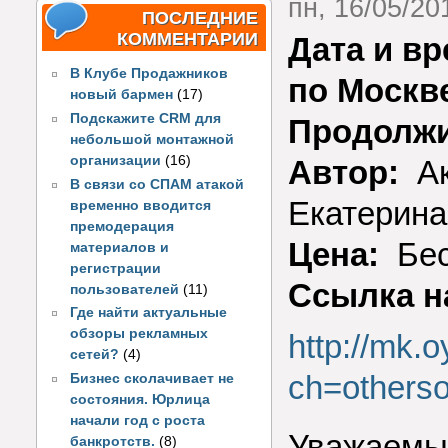
пн, 16/05/201
ПОСЛЕДНИЕ
КОММЕНТАРИИ
Дата и в
В Клубе Продажников
по Москв
новый бармен
(17)
Подскажите CRM для
Продолжи
небольшой монтажной
организации
(16)
Автор:
Ак
В связи со СПАМ атакой
Екатерина
временно вводится
премодерация
Цена:
Бес
материалов и
регистрации
Ссылка н
пользователей
(11)
Где найти актуальные
обзоры рекламных
http://mk.o
сетей?
(4)
ch=others
Бизнес сколачивает не
состояния. Юрлица
начали год с роста
Уважаемые
банкротств.
(8)