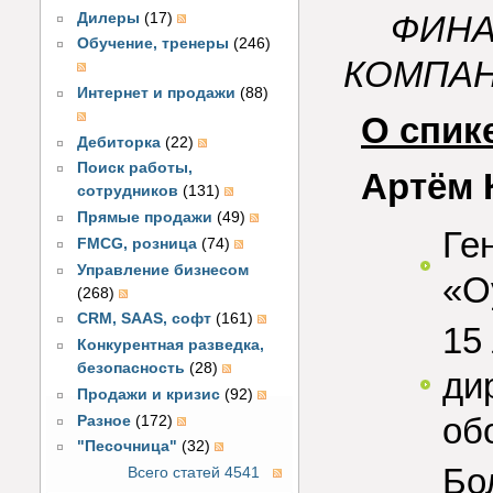
ФИНА
Дилеры
(17)
Обучение, тренеры
(246)
КОМПАН
Интернет и продажи
(88)
О спик
Дебиторка
(22)
Поиск работы,
Артём 
сотрудников
(131)
Прямые продажи
(49)
Ге
FMCG, розница
(74)
Управление бизнесом
«Oy
(268)
CRM, SAAS, софт
(161)
15
Конкурентная разведка,
безопасность
(28)
ди
Продажи и кризис
(92)
об
Разное
(172)
"Песочница"
(32)
Бо
Всего статей 4541