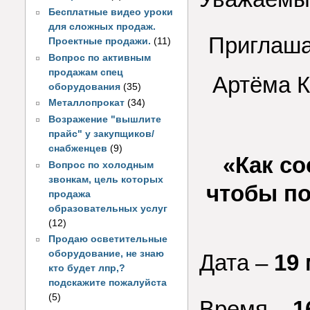
Бесплатные видео уроки
для сложных продаж.
Приглаша
Проектные продажи.
(11)
Вопрос по активным
продажам спец
Артёма К
оборудования
(35)
Металлопрокат
(34)
Возражение "вышлите
прайс" у закупщиков/
снабженцев
(9)
«Как со
Вопрос по холодным
звонкам, цель которых
чтобы п
продажа
образовательных услуг
(12)
Продаю осветительные
оборудование, не знаю
Дата –
19 
кто будет лпр,?
подскажите пожалуйста
(5)
Время –
1