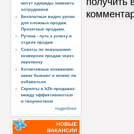
получить 
могут однажды заменить
сотрудников
коммента
Бесплатные видео уроки
для сложных продаж.
Проектные продажи.
Рутина - путь к успеху в
отделе продаж
Советы по повышению
конверсии продаж через
переписку
Когнитивные искажения:
какие бывают и можно ли
избавиться
Скрипты в b2b-продажах:
между эффективностью
и творчеством
подробнее
НОВЫЕ
ВАКАНСИИ