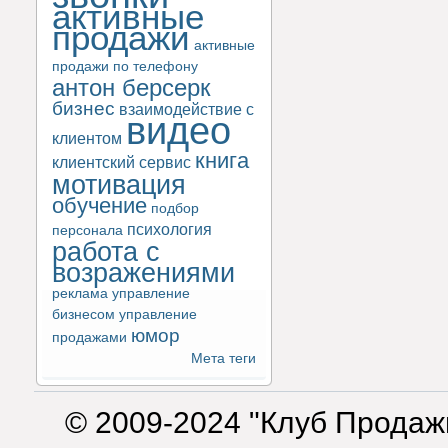
активные
продажи
активные
продажи по телефону
антон берсерк
бизнес
взаимодействие с
видео
клиентом
книга
клиентский сервис
мотивация
обучение
подбор
психология
персонала
работа с
возражениями
реклама
управление
бизнесом
управление
юмор
продажами
Мета теги
© 2009-2024 "Клуб Продаж