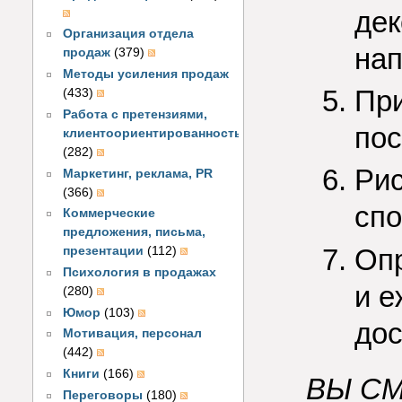
дек
Организация отдела
нап
продаж
(379)
Методы усиления продаж
При
(433)
Работа с претензиями,
пос
клиентоориентированность
(282)
Рис
Маркетинг, реклама, PR
(366)
спо
Коммерческие
предложения, письма,
Опр
презентации
(112)
Психология в продажах
и е
(280)
Юмор
(103)
до
Мотивация, персонал
(442)
Книги
(166)
ВЫ СМ
Переговоры
(180)