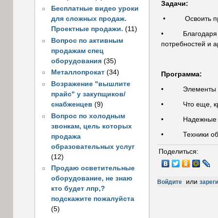
Задачи:
Бесплатные видео уроки
для сложных продаж.
• Освоить прием
Проектные продажи.
(11)
• Благодаря над
Вопрос по активным
потребностей и а
продажам спец
оборудования
(35)
Металлопрокат
(34)
Программа:
Возражение "вышлите
• Элементы торг
прайс" у закупщиков/
снабженцев
(9)
• Что еще, кро
Вопрос по холодным
• Надежные гото
звонкам, цель которых
• Техники обра
продажа
образовательных услуг
Поделиться:
(12)
Продаю осветительные
оборудование, не знаю
или
Войдите
зарег
кто будет лпр,?
подскажите пожалуйста
(5)