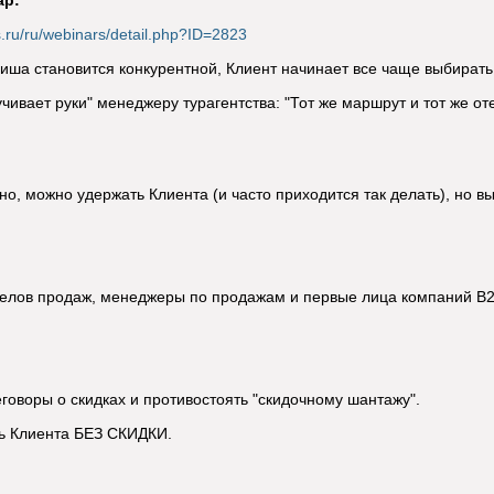
ар:
.ru/ru/webinars/detail.php?ID=2823
иша становится конкурентной, Клиент начинает все чаще выбирать 
чивает руки" менеджеру турагентства: "Тот же маршрут и тот же оте
но, можно удержать Клиента (и часто приходится так делать), но в
делов продаж, менеджеры по продажам и первые лица компаний B
оры о скидках и противостоять "скидочному шантажу".
Клиента БЕЗ СКИДКИ.