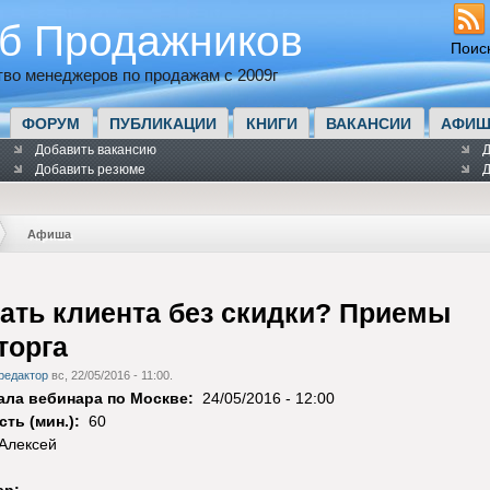
б Продажников
Поис
во менеджеров по продажам с 2009г
ФОРУМ
ПУБЛИКАЦИИ
КНИГИ
ВАКАНСИИ
АФИШ
Добавить вакансию
Д
Добавить резюме
Д
Афиша
ать клиента без скидки? Приемы
торга
редактор
вс, 22/05/2016 - 11:00.
чала вебинара по Москве:
24/05/2016 - 12:00
ть (мин.):
60
Алексей