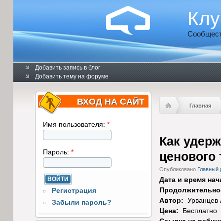
Клу
Сообщест
Добавить запись в блог
Добавить тему на форуме
ВХОД НА САЙТ
Главная
Имя пользователя:
*
Как удерж
Пароль:
*
ценового 
Опубликовано
Главный 
Дата и время на
Продолжительнос
Регистрация
Автор:
Урванцев 
Забыли пароль?
Цена:
Бесплатно