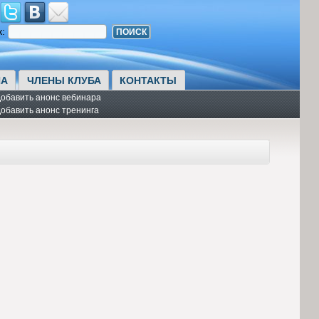
к:
А
ЧЛЕНЫ КЛУБА
КОНТАКТЫ
обавить анонс вебинара
обавить анонс тренинга