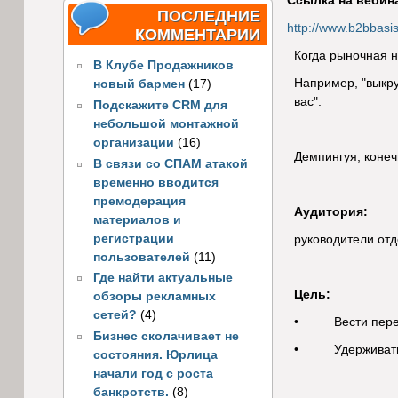
Ссылка на вебин
ПОСЛЕДНИЕ
http://www.b2bbasis
КОММЕНТАРИИ
Когда рыночная н
В Клубе Продажников
Например, "выкру
новый бармен
(17)
вас".
Подскажите CRM для
небольшой монтажной
организации
(16)
Демпингуя, конеч
В связи со СПАМ атакой
временно вводится
премодерация
Аудитория:
материалов и
регистрации
руководители от
пользователей
(11)
Где найти актуальные
Цель:
обзоры рекламных
сетей?
(4)
• Вести перегов
Бизнес сколачивает не
• Удерживать 
состояния. Юрлица
начали год с роста
банкротств.
(8)