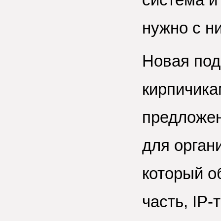
нужно с н
Новая под
кирпичика
предложен
для орган
который о
часть, IP