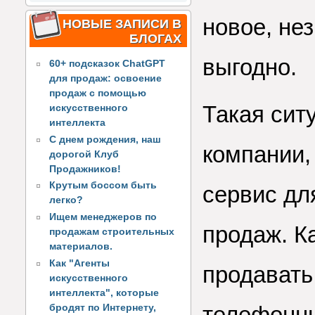
новое, не
НОВЫЕ ЗАПИСИ В
БЛОГАХ
выгодно.
60+ подсказок ChatGPT
для продаж: освоение
продаж с помощью
Такая сит
искусственного
интеллекта
С днем рождения, наш
компании,
дорогой Клуб
Продажников!
Крутым боссом быть
сервис дл
легко?
Ищем менеджеров по
продаж. К
продажам строительных
материалов.
Как "Агенты
продавать
искусственного
интеллекта", которые
телефонны
бродят по Интернету,