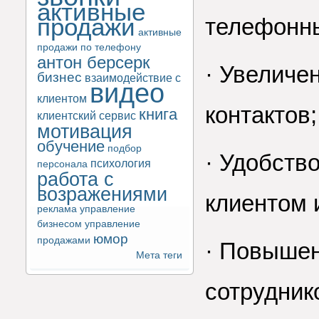
активные
продажи
телефонны
активные
продажи по телефону
антон берсерк
· Увеличе
бизнес
взаимодействие с
видео
клиентом
контактов;
книга
клиентский сервис
мотивация
обучение
подбор
· Удобств
психология
персонала
работа с
возражениями
клиентом 
реклама
управление
бизнесом
управление
юмор
продажами
· Повышен
Мета теги
сотрудник