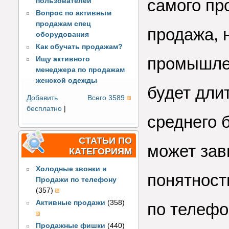
самого пр
пользователей
Вопрос по активным
продажам спец
продажа, 
оборудования
Как обучать продажам?
промышлен
Ищу активного
менеджера по продажам
женской одежды
будет дли
Добавить
Всего 3589
бесплатно
|
среднего 
СТАТЬИ ПО
может зави
КАТЕГОРИЯМ
Холодные звонки и
понятност
Продажи по телефону
(357)
Активные продажи
(358)
по телефо
Продажные фишки
(440)