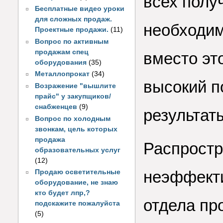
всех полу
Бесплатные видео уроки
для сложных продаж.
необходим
Проектные продажи.
(11)
Вопрос по активным
продажам спец
вместо эт
оборудования
(35)
Металлопрокат
(34)
высокий п
Возражение "вышлите
прайс" у закупщиков/
снабженцев
(9)
результат
Вопрос по холодным
звонкам, цель которых
продажа
Распрост
образовательных услуг
(12)
неэффекти
Продаю осветительные
оборудование, не знаю
кто будет лпр,?
отдела пр
подскажите пожалуйста
(5)