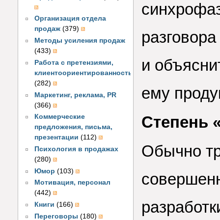
синхрофаз
Организация отдела
продаж
(379)
разговора
Методы усиления продаж
(433)
и объясни
Работа с претензиями,
клиентоориентированность
(282)
ему продук
Маркетинг, реклама, PR
(366)
Коммерческие
Степень 
предложения, письма,
презентации
(112)
Обычно тр
Психология в продажах
(280)
Юмор
(103)
совершенн
Мотивация, персонал
(442)
разработк
Книги
(166)
Переговоры
(180)