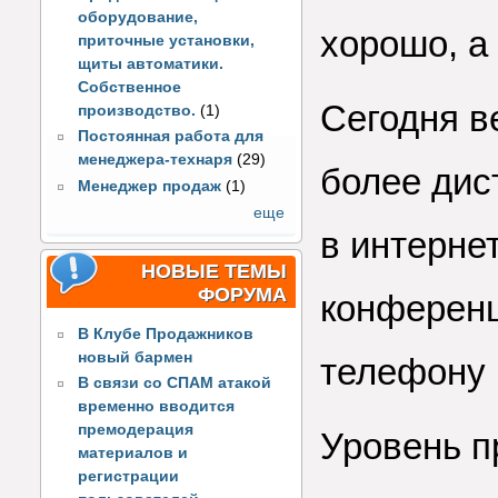
оборудование,
хорошо, а
приточные установки,
щиты автоматики.
Собственное
Сегодня в
производство.
(1)
Постоянная работа для
менеджера-технаря
(29)
более дис
Менеджер продаж
(1)
еще
в интерне
НОВЫЕ ТЕМЫ
ФОРУМА
конференц
В Клубе Продажников
новый бармен
телефону 
В связи со СПАМ атакой
временно вводится
премодерация
Уровень п
материалов и
регистрации