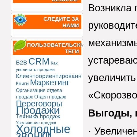
Возникла 
СЛЕДИТЕ ЗА
руководит
НАМИ
механизмы
ПОЛЬЗОВАТЕЛЬСКИЕ
ТЕГИ
устареваю
CRM
B2B
Как
увеличить продажи
увеличить
Клиентоориентированность
Маркетинг
Книги
Организация отдела
«Скорозво
продаж
Отдел продаж
Переговоры
Продажи
Выгоды, 
Техника продаж
Увеличение продаж
Холодные
· Увеличе
звонки