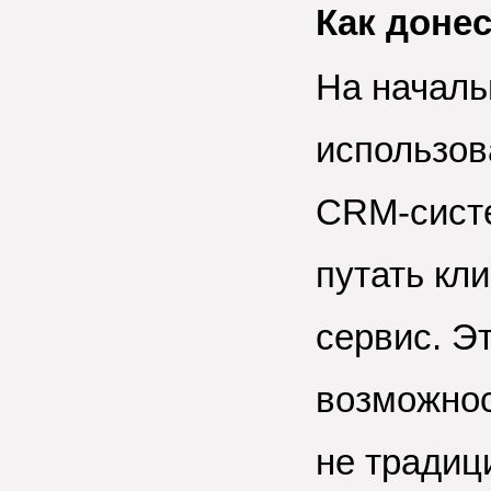
Как доне
На началь
использов
CRM-систе
путать кл
сервис. Э
возможнос
не традиц