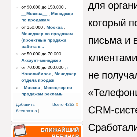
для орган
от 90.000 до 150.000
,
__Москва__
,
Менеджер
который п
по продажам
от 150.000
,
Москва
,
Менеджер по продажам
письма и 
(проектные продажи,
работа с...
от 50.000 до 70.000
,
клиентами
Аккаунт-менеджер
от 70.000 до 200.000
,
г
не получа
Новосибирск
,
Менеджер
отдела продаж
,
Москва
,
Менеджер по
«Телефони
продажам рекламы
Добавить
Всего 4262
CRM-систе
бесплатно
|
Сработали
БЛИЖАЙШИЙ
ВЕБИНАР