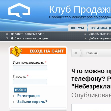
Клуб Продаж
Сообщество менеджеров по продаж
ФОРУМ
ПУБЛИКАЦ
Добавить запись в блог
Добавить вака
Добавить тему на форуме
Добавить резю
ВХОД НА САЙТ
Главная
Имя пользователя:
*
Что можно п
Пароль:
*
телефону? Р
"Небезрекл
Опубликова
Регистрация
Забыли пароль?