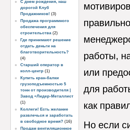
С днем рождения, наш
мотивиров
дорогой Клуб
Продажников!
(3)
правильно
Продажа программного
обеспечения для
строительства
(2)
менеджеро
Где принимают решение
отдать деньги на
благотворительность?
работы, н
(4)
Старший оператор в
или предо
колл-центр
(1)
Купить кран-балки
грузоподъемностью 5
для работ
тонн от производителя |
Завод «Лидер-Металлист
(1)
как прави
Коллеги! Есть желание
развлечься и заработать
в свободное время?
(16)
Но если с
Продам вентиляционное