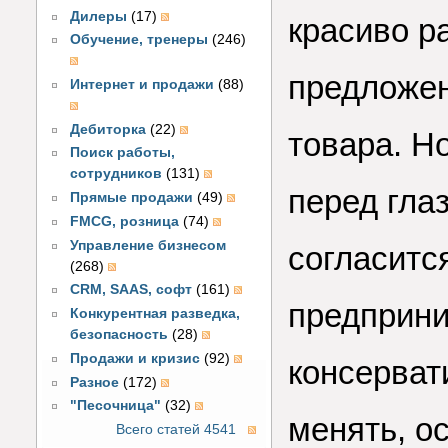
Дилеры
(17)
красиво р
Обучение, тренеры
(246)
предложен
Интернет и продажи
(88)
Дебиторка
(22)
товара. Н
Поиск работы,
сотрудников
(131)
перед глаз
Прямые продажи
(49)
FMCG, розница
(74)
Управление бизнесом
согласитс
(268)
CRM, SAAS, софт
(161)
предприни
Конкурентная разведка,
безопасность
(28)
Продажи и кризис
(92)
консерват
Разное
(172)
"Песочница"
(32)
менять, о
Всего статей 4541