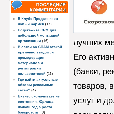
ПОСЛЕДНИЕ
КОММЕНТАРИИ
В Клубе Продажников
новый бармен
(17)
Подскажите CRM для
небольшой монтажной
лучших ме
организации
(16)
В связи со СПАМ атакой
временно вводится
Его актив
премодерация
материалов и
регистрации
(банки, р
пользователей
(11)
Где найти актуальные
товаров, 
обзоры рекламных
сетей?
(4)
Бизнес сколачивает не
услуг и др
состояния. Юрлица
начали год с роста
банкротств.
(8)