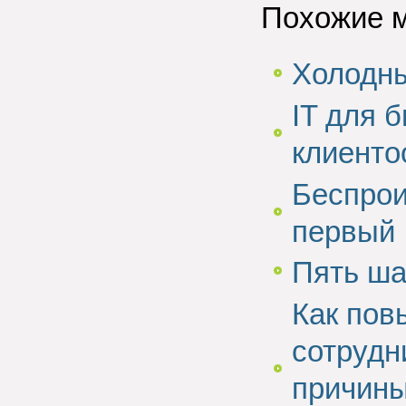
Похожие 
Холодны
IT для 
клиенто
Беспрои
первый
Пять ша
Как пов
сотрудн
причины