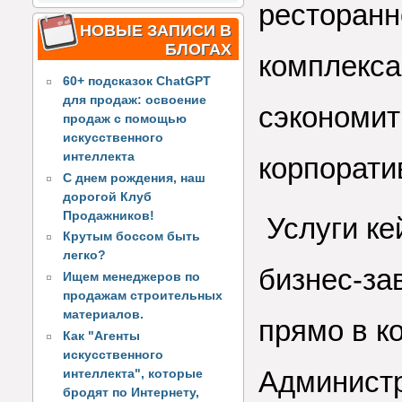
ресторанн
НОВЫЕ ЗАПИСИ В
БЛОГАХ
комплекса
60+ подсказок ChatGPT
для продаж: освоение
сэкономит
продаж с помощью
искусственного
интеллекта
корпорати
С днем рождения, наш
дорогой Клуб
Продажников!
Услуги ке
Крутым боссом быть
легко?
бизнес-за
Ищем менеджеров по
продажам строительных
материалов.
прямо в к
Как "Агенты
искусственного
Администр
интеллекта", которые
бродят по Интернету,