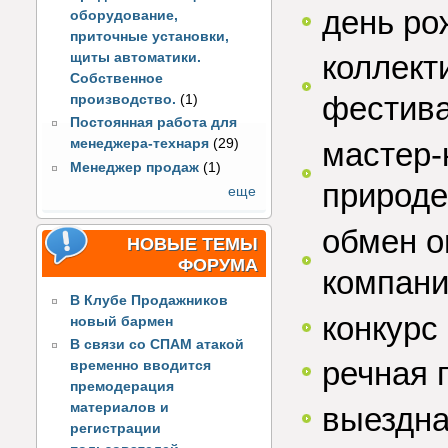
день ро
оборудование,
приточные установки,
коллект
щиты автоматики.
Собственное
фестива
производство.
(1)
Постоянная работа для
мастер-
менеджера-технаря
(29)
Менеджер продаж
(1)
природе
еще
обмен о
НОВЫЕ ТЕМЫ
ФОРУМА
компани
В Клубе Продажников
конкурс
новый бармен
В связи со СПАМ атакой
речная 
временно вводится
премодерация
материалов и
выездна
регистрации