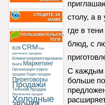
приглашаю
СЛЕДИТЕ ЗА
столу, а 
НАМИ
где в тен
ПОЛЬЗОВАТЕЛЬСКИЕ
ТЕГИ
блюд, с л
CRM
B2B
Как
увеличить продажи
приготовл
Клиентоориентированность
Маркетинг
Книги
С каждым 
Организация отдела
продаж
Отдел продаж
Переговоры
больше по
Продажи
предложен
Техника продаж
Увеличение продаж
Холодные
расширяет
звонки