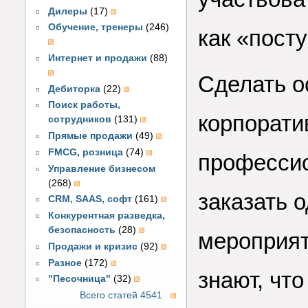
Дилеры
(17)
Обучение, тренеры
(246)
как «пост
Интернет и продажи
(88)
Сделать 
Дебиторка
(22)
Поиск работы,
корпорати
сотрудников
(131)
Прямые продажи
(49)
FMCG, розница
(74)
профессио
Управление бизнесом
(268)
заказать 
CRM, SAAS, софт
(161)
Конкурентная разведка,
безопасность
(28)
мероприят
Продажи и кризис
(92)
Разное
(172)
знают, что
"Песочница"
(32)
Всего статей 4541