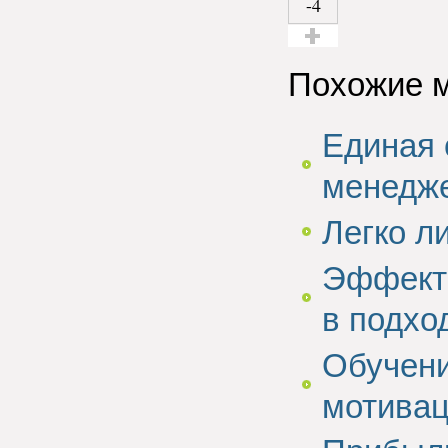
-4
Голос за!
Похожие 
Eдиная 
менедже
Легко л
Эффекти
в подхо
Обучени
мотива