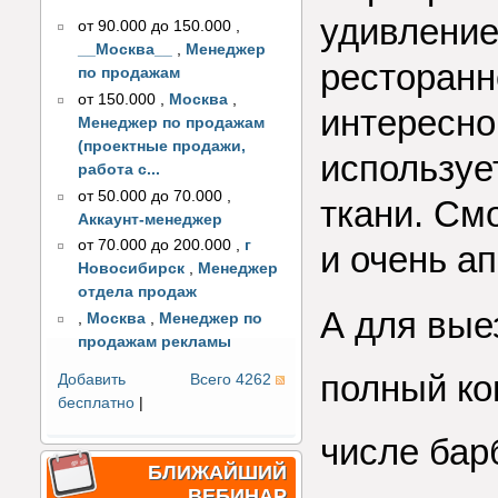
удивление
от 90.000 до 150.000
,
__Москва__
,
Менеджер
ресторанн
по продажам
от 150.000
,
Москва
,
интересно
Менеджер по продажам
(проектные продажи,
используе
работа с...
от 50.000 до 70.000
,
ткани. См
Аккаунт-менеджер
от 70.000 до 200.000
,
г
и очень ап
Новосибирск
,
Менеджер
отдела продаж
А для вые
,
Москва
,
Менеджер по
продажам рекламы
полный ко
Добавить
Всего 4262
бесплатно
|
числе бар
БЛИЖАЙШИЙ
ВЕБИНАР