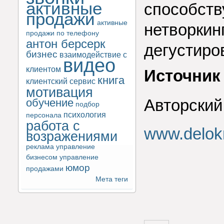
активные
способств
продажи
активные
нетворкин
продажи по телефону
антон берсерк
дегустиро
бизнес
взаимодействие с
видео
клиентом
Источник
книга
клиентский сервис
мотивация
Авторский
обучение
подбор
психология
персонала
работа с
www.delokn
возражениями
реклама
управление
бизнесом
управление
юмор
продажами
Мета теги