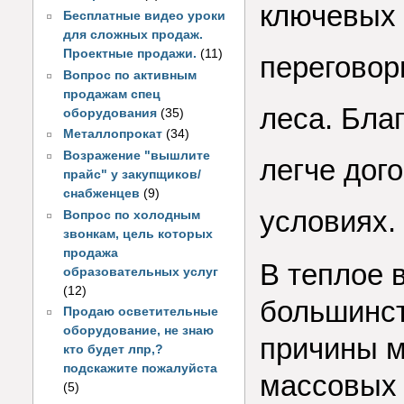
ключевых 
Бесплатные видео уроки
для сложных продаж.
Проектные продажи.
(11)
переговор
Вопрос по активным
продажам спец
леса. Бла
оборудования
(35)
Металлопрокат
(34)
Возражение "вышлите
легче дог
прайс" у закупщиков/
снабженцев
(9)
условиях.
Вопрос по холодным
звонкам, цель которых
продажа
В теплое 
образовательных услуг
(12)
большинст
Продаю осветительные
оборудование, не знаю
причины м
кто будет лпр,?
подскажите пожалуйста
массовых 
(5)