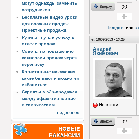
могут однажды заменить
39
Вверху
сотрудников
Бесплатные видео уроки
Голос за!
для сложных продаж.
Войдите
или
з
Проектные продажи.
Рутина - путь к успеху в
чт, 19/09/2013 - 13:25
отделе продаж
Андрей
Советы по повышению
Якимович
конверсии продаж через
переписку
Когнитивные искажения:
какие бывают и можно ли
избавиться
Скрипты в b2b-продажах:
между эффективностью
Не в сети
и творчеством
подробнее
37
Вверху
НОВЫЕ
ВАКАНСИИ
Голос за!