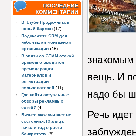
ПОСЛЕДНИЕ
КОММЕНТАРИИ
В Клубе Продажников
новый бармен
(17)
Подскажите CRM для
небольшой монтажной
организации
(16)
В связи со СПАМ атакой
знакомым 
временно вводится
премодерация
вещь. И п
материалов и
регистрации
пользователей
(11)
надо бы ш
Где найти актуальные
обзоры рекламных
сетей?
(4)
Речь идет
Бизнес сколачивает не
состояния. Юрлица
начали год с роста
заблужден
банкротств.
(8)