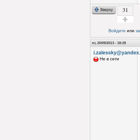
31
Вверху
Голос за!
Войдите
или
з
пт, 20/09/2013 - 18:28
i.zalessky@yandex
Не в сети