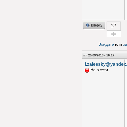
27
Вверху
Голос за!
Войдите
или
з
пт, 20/09/2013 - 16:17
i.zalessky@yandex
Не в сети