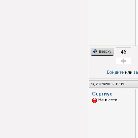
46
Вверху
Голос за!
Войдите
или
з
пт, 20/09/2013 - 15:19
Сергиус
Не в сети