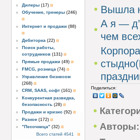
Дилеры
(17)
Вышла н
Обучение, тренеры
(246)
А я — д
Интернет и продажи
(88)
чем все
Дебиторка
(22)
Корпора
Поиск работы,
сотрудников
(131)
стыдно(
Прямые продажи
(49)
FMCG, розница
(74)
праздни
Управление бизнесом
(268)
Поделиться:
CRM, SAAS, софт
(161)
Конкурентная разведка,
безопасность
(28)
Категор
Продажи и кризис
(92)
Разное
(172)
Авторы:
"Песочница"
(32)
Всего статей 4541