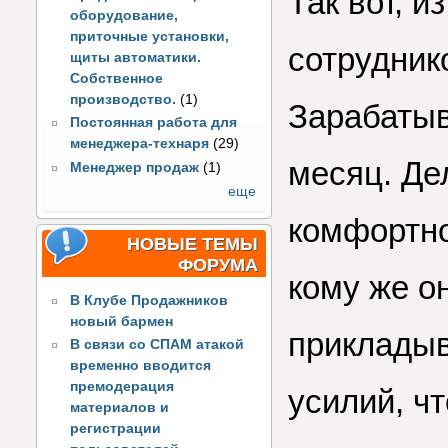
Так вот, 
оборудование,
приточные установки,
сотрудник
щиты автоматики.
Собственное
производство.
(1)
Зарабатыв
Постоянная работа для
менеджера-технаря
(29)
месяц. Де
Менеджер продаж
(1)
еще
комфортно
НОВЫЕ ТЕМЫ
ФОРУМА
кому же о
В Клубе Продажников
новый бармен
прикладыв
В связи со СПАМ атакой
временно вводится
премодерация
усилий, ч
материалов и
регистрации