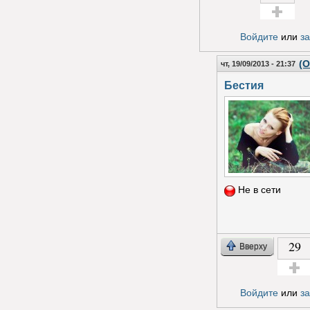
Голос за!
Войдите
или
з
(О
чт, 19/09/2013 - 21:37
Бестия
Не в сети
29
Вверху
Голос з
Войдите
или
з