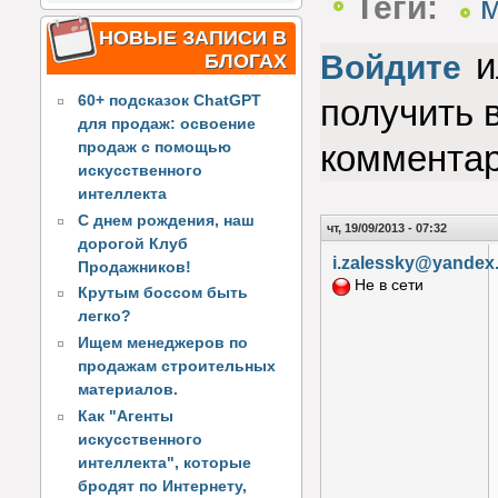
Теги:
НОВЫЕ ЗАПИСИ В
и
Войдите
БЛОГАХ
получить 
60+ подсказок ChatGPT
для продаж: освоение
коммента
продаж с помощью
искусственного
интеллекта
С днем рождения, наш
чт, 19/09/2013 - 07:32
дорогой Клуб
i.zalessky@yandex
Продажников!
Не в сети
Крутым боссом быть
легко?
Ищем менеджеров по
продажам строительных
материалов.
Как "Агенты
искусственного
интеллекта", которые
бродят по Интернету,