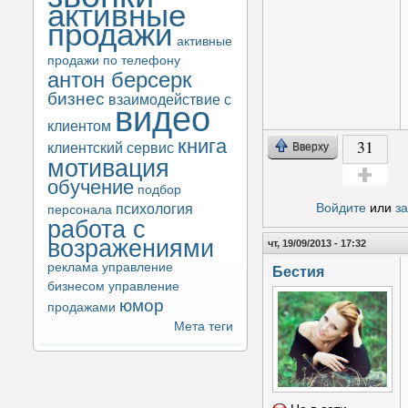
активные
продажи
активные
продажи по телефону
антон берсерк
бизнес
взаимодействие с
видео
клиентом
книга
31
клиентский сервис
Вверху
мотивация
обучение
подбор
Голос за!
психология
Войдите
или
з
персонала
работа с
возражениями
чт, 19/09/2013 - 17:32
реклама
управление
Бестия
бизнесом
управление
юмор
продажами
Мета теги