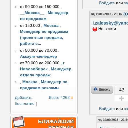
Войдите
или
з
от 90.000 до 150.000
,
__Москва__
,
Менеджер
(О
чт, 19/09/2013 - 20:16
по продажам
i.zalessky@yan
от 150.000
,
Москва
,
Не в сети
Менеджер по продажам
(проектные продажи,
работа с...
от 50.000 до 70.000
,
Аккаунт-менеджер
от 70.000 до 200.000
,
г
Новосибирск
,
Менеджер
отдела продаж
,
Москва
,
Менеджер по
продажам рекламы
42
Вверху
Добавить
Всего 4262
бесплатно
|
Голос з
Войдите
или
з
чт, 19/09/2013 - 21:3
БЛИЖАЙШИЙ
ВЕБИНАР