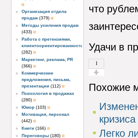
что рубле
Организация отдела
продаж
(379)
заинтерес
Методы усиления продаж
(433)
Работа с претензиями,
Удачи в п
клиентоориентированность
(282)
Маркетинг, реклама, PR
1
(366)
Коммерческие
Голос за!
предложения, письма,
Похожие 
презентации
(112)
Психология в продажах
(280)
Изменен
Юмор
(103)
Мотивация, персонал
кризиса
(442)
Книги
(166)
Легко л
Переговоры
(180)