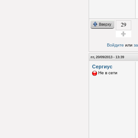
29
Вверху
Голос за!
Войдите
или
з
пт, 20/09/2013 - 13:39
Сергиус
Не в сети