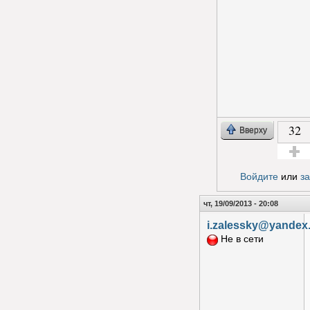
32
Вверху
Голос з
Войдите
или
з
чт, 19/09/2013 - 20:08
i.zalessky@yandex
Не в сети