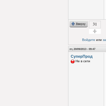
31
Вверху
Голос за!
Войдите
или
з
пт, 20/09/2013 - 09:47
СуперПрод
Не в сети