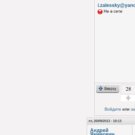
i.zalessky@yan
Не в сети
28
Вверху
Голос з
Войдите
или
з
пт, 20/09/2013 - 10:13
Андрей
Якимович