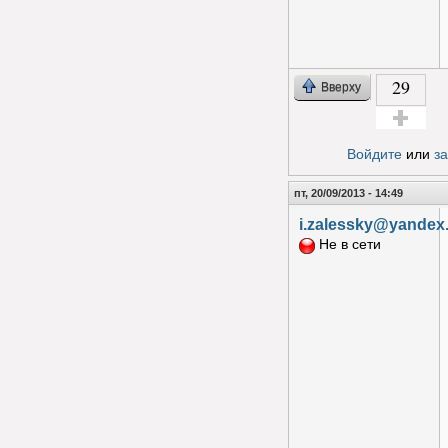
29
Вверху
Голос за!
Войдите
или
з
пт, 20/09/2013 - 14:49
i.zalessky@yandex
Не в сети