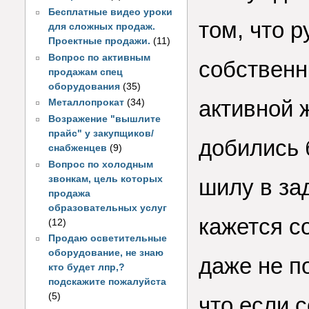
Бесплатные видео уроки
том, что 
для сложных продаж.
Проектные продажи.
(11)
Вопрос по активным
собственн
продажам спец
оборудования
(35)
активной 
Металлопрокат
(34)
Возражение "вышлите
прайс" у закупщиков/
добились 
снабженцев
(9)
Вопрос по холодным
звонкам, цель которых
шилу в за
продажа
образовательных услуг
кажется с
(12)
Продаю осветительные
оборудование, не знаю
даже не п
кто будет лпр,?
подскажите пожалуйста
(5)
что если 