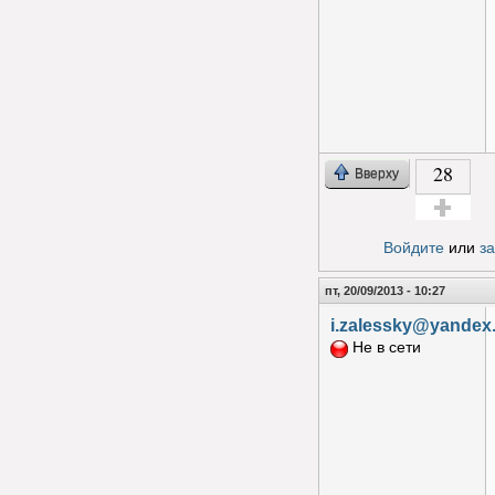
28
Вверху
Голос за!
Войдите
или
з
пт, 20/09/2013 - 10:27
i.zalessky@yandex
Не в сети