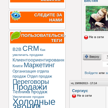
Бестия
СЛЕДИТЕ ЗА
НАМИ
ПОЛЬЗОВАТЕЛЬСКИЕ
Не в сети
ТЕГИ
CRM
B2B
Как
увеличить продажи
Вверху
Клиентоориентированность
Маркетинг
Книги
Гол
Организация отдела
Войдите
или
з
продаж
Отдел продаж
Переговоры
чт, 19/09/2013 - 17:14
Продажи
Сергиус
Техника продаж
Не в сети
Увеличение продаж
Холодные
звонки