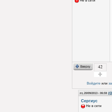
Не в сети
42
Вверху
Голос за!
Войдите
или
з
(О
пт, 20/09/2013 - 06:59
Сергиус
Не в сети