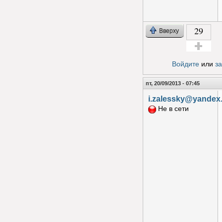
29
Вверху
Голос за!
Войдите
или
з
пт, 20/09/2013 - 07:45
i.zalessky@yandex
Не в сети