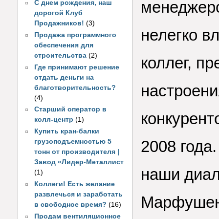
менеджер
С днем рождения, наш
дорогой Клуб
Продажников!
(3)
нелегко в
Продажа программного
обеспечения для
строительства
(2)
коллег, п
Где принимают решение
отдать деньги на
настроени
благотворительность?
(4)
Старший оператор в
конкурент
колл-центр
(1)
Купить кран-балки
2008 года.
грузоподъемностью 5
тонн от производителя |
Завод «Лидер-Металлист
наши диал
(1)
Коллеги! Есть желание
развлечься и заработать
Марфушень
в свободное время?
(16)
Продам вентиляционное