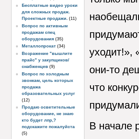
Бесплатные видео уроки
для сложных продаж.
наобещали
Проектные продажи.
(11)
Вопрос по активным
придумают
продажам спец
оборудования
(35)
Металлопрокат
(34)
уходит!», 
Возражение "вышлите
прайс" у закупщиков/
они-то де
снабженцев
(9)
Вопрос по холодным
звонкам, цель которых
что конку
продажа
образовательных услуг
(12)
придумали
Продаю осветительные
оборудование, не знаю
кто будет лпр,?
В начале 
подскажите пожалуйста
(5)