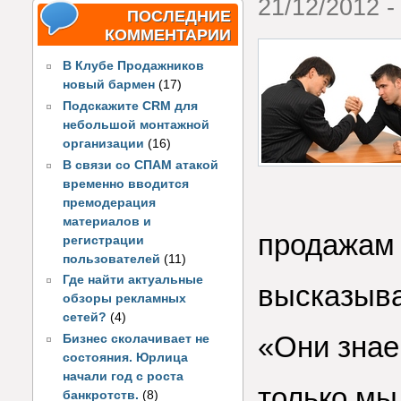
21/12/2012 -
ПОСЛЕДНИЕ
КОММЕНТАРИИ
В Клубе Продажников
новый бармен
(17)
Подскажите CRM для
небольшой монтажной
организации
(16)
В связи со СПАМ атакой
временно вводится
премодерация
материалов и
продажам
регистрации
пользователей
(11)
Где найти актуальные
высказыва
обзоры рекламных
сетей?
(4)
«Они знае
Бизнес сколачивает не
состояния. Юрлица
начали год с роста
только мы
банкротств.
(8)