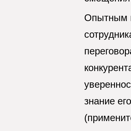
Опытным 
сотрудник
переговор
конкурент
увереннос
знание ег
(применит