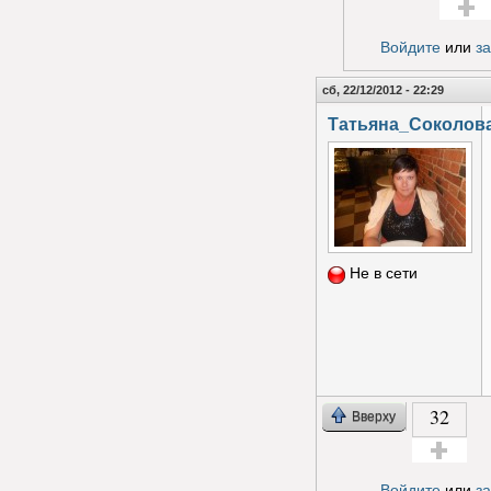
Голос з
Войдите
или
з
сб, 22/12/2012 - 22:29
Татьяна_Соколов
Не в сети
32
Вверху
Голос за!
Войдите
или
з