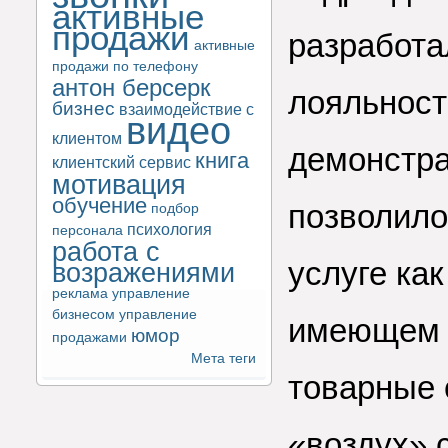
активные
продажи
разработа
активные
продажи по телефону
антон берсерк
лояльност
бизнес
взаимодействие с
видео
клиентом
демонстра
книга
клиентский сервис
мотивация
обучение
позволило
подбор
психология
персонала
работа с
услуге ка
возражениями
реклама
управление
бизнесом
управление
имеющем 
юмор
продажами
Мета теги
товарные 
«воздух» 