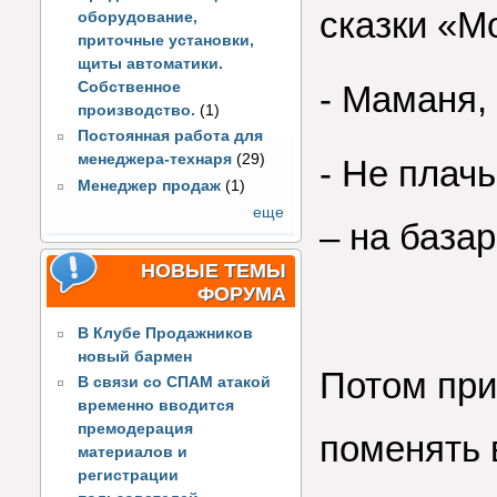
сказки «М
оборудование,
приточные установки,
щиты автоматики.
Собственное
- Маманя, 
производство.
(1)
Постоянная работа для
менеджера-технаря
(29)
- Не плачь
Менеджер продаж
(1)
еще
– на база
НОВЫЕ ТЕМЫ
ФОРУМА
В Клубе Продажников
новый бармен
Потом при
В связи со СПАМ атакой
временно вводится
премодерация
поменять 
материалов и
регистрации