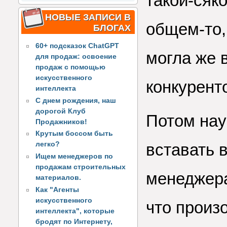
такой-сяко
НОВЫЕ ЗАПИСИ В
общем-то,
БЛОГАХ
60+ подсказок ChatGPT
могла же 
для продаж: освоение
продаж с помощью
искусственного
конкурент
интеллекта
С днем рождения, наш
дорогой Клуб
Потом нау
Продажников!
Крутым боссом быть
вставать 
легко?
Ищем менеджеров по
продажам строительных
менеджера
материалов.
Как "Агенты
искусственного
что произ
интеллекта", которые
бродят по Интернету,