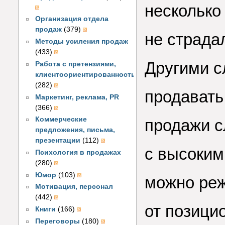
несколько 
Организация отдела
продаж
(379)
не страда
Методы усиления продаж
(433)
Другими с
Работа с претензиями,
клиентоориентированность
(282)
продавать
Маркетинг, реклама, PR
(366)
Коммерческие
продажи с
предложения, письма,
презентации
(112)
с высоким
Психология в продажах
(280)
Юмор
(103)
можно реж
Мотивация, персонал
(442)
от позицио
Книги
(166)
Переговоры
(180)