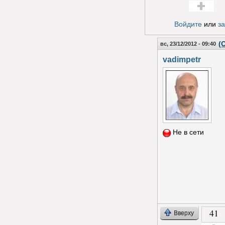
Голос за!
Войдите
или
з
(
вс, 23/12/2012 - 09:40
vadimpetr
Не в сети
41
Вверху