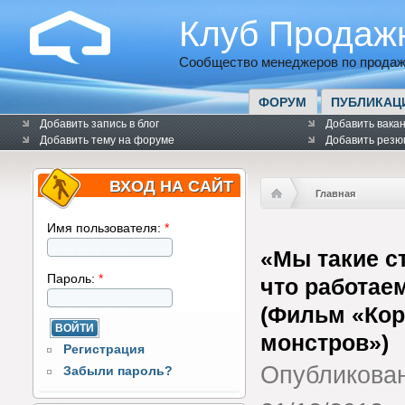
Клуб Продаж
Сообщество менеджеров по продаж
ФОРУМ
ПУБЛИКАЦ
Добавить запись в блог
Добавить вака
Добавить тему на форуме
Добавить резю
ВХОД НА САЙТ
Главная
Имя пользователя:
*
«Мы такие с
Пароль:
*
что работаем
(Фильм «Ко
монстров»)
Регистрация
Опубликова
Забыли пароль?