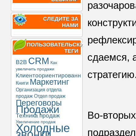
разочарова
СЛЕДИТЕ ЗА
конструкт
НАМИ
рефлексир
ПОЛЬЗОВАТЕЛЬСКИЕ
ТЕГИ
сдаемся, 
CRM
B2B
Как
увеличить продажи
стратегию
Клиентоориентированность
Маркетинг
Книги
Организация отдела
продаж
Отдел продаж
Переговоры
Продажи
Во-вторых
Техника продаж
Увеличение продаж
Холодные
подразде
звонки