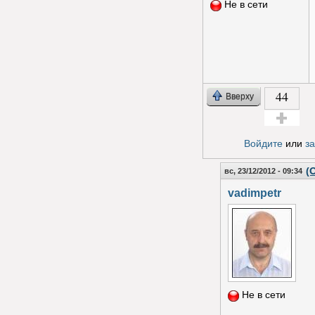
Не в сети
44
Вверху
Голос за!
Войдите
или
з
(
вс, 23/12/2012 - 09:34
vadimpetr
Не в сети