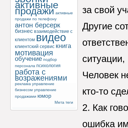
активные
за свой уч
продажи
активные
продажи по телефону
Другие со
антон берсерк
бизнес
взаимодействие с
видео
клиентом
ответстве
книга
клиентский сервис
мотивация
ситуации,
обучение
подбор
психология
персонала
работа с
Человек н
возражениями
реклама
управление
кто-то сде
бизнесом
управление
юмор
продажами
Мета теги
2. Как го
ошибка им