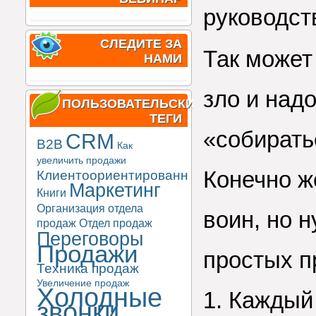
руководст
СЛЕДИТЕ ЗА
Так может
НАМИ
зло и над
ПОЛЬЗОВАТЕЛЬСКИЕ
ТЕГИ
«собирать
CRM
B2B
Как
увеличить продажи
Конечно же
Клиентоориентированность
Маркетинг
Книги
Организация отдела
воин, но 
продаж
Отдел продаж
Переговоры
Продажи
простых п
Техника продаж
Увеличение продаж
Холодные
1. Каждый
звонки