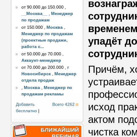
вознагра
от 90.000 до 150.000
,
сотрудни
__Москва__
,
Менеджер
по продажам
временем
от 150.000
,
Москва
,
Менеджер по продажам
упадёт до
(проектные продажи,
работа с...
сотрудни
от 50.000 до 70.000
,
Аккаунт-менеджер
Причём, х
от 70.000 до 200.000
,
г
Новосибирск
,
Менеджер
устраивае
отдела продаж
,
Москва
,
Менеджер по
профессио
продажам рекламы
исход пра
Добавить
Всего 4262
бесплатно
|
актом под
чистка ко
БЛИЖАЙШИЙ
ВЕБИНАР