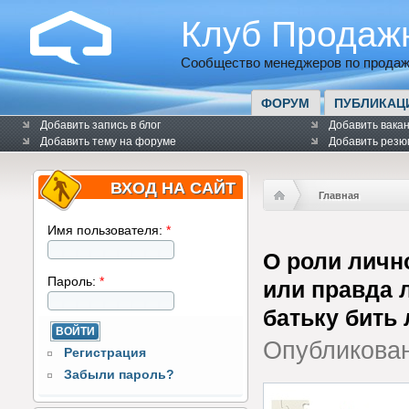
Клуб Продаж
Сообщество менеджеров по продаж
ФОРУМ
ПУБЛИКАЦ
Добавить запись в блог
Добавить вака
Добавить тему на форуме
Добавить резю
ВХОД НА САЙТ
Главная
Имя пользователя:
*
О роли личн
Пароль:
*
или правда л
батьку бить 
Опубликова
Регистрация
Забыли пароль?