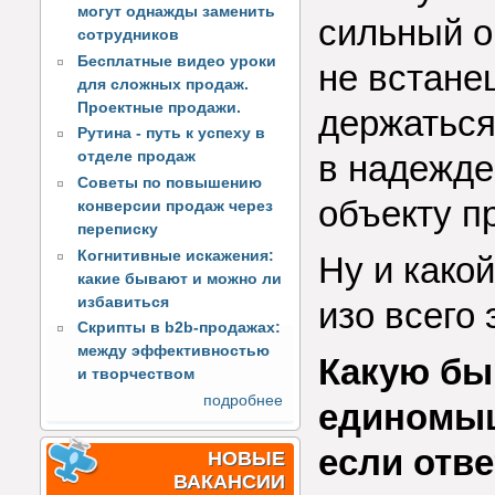
могут однажды заменить
сильный он
сотрудников
Бесплатные видео уроки
не встане
для сложных продаж.
Проектные продажи.
держаться
Рутина - путь к успеху в
отделе продаж
в надежде,
Советы по повышению
объекту п
конверсии продаж через
переписку
Когнитивные искажения:
Ну и како
какие бывают и можно ли
избавиться
изо всего 
Скрипты в b2b-продажах:
между эффективностью
Какую бы
и творчеством
подробнее
единомыш
если отве
НОВЫЕ
ВАКАНСИИ