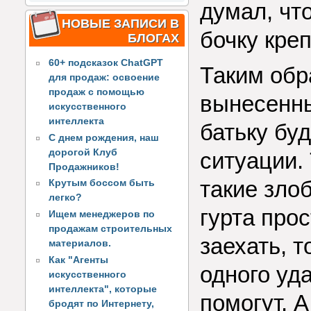
думал, чт
НОВЫЕ ЗАПИСИ В
бочку кре
БЛОГАХ
60+ подсказок ChatGPT
Таким обр
для продаж: освоение
продаж с помощью
вынесенны
искусственного
интеллекта
батьку буд
С днем рождения, наш
дорогой Клуб
ситуации.
Продажников!
такие зло
Крутым боссом быть
легко?
гурта про
Ищем менеджеров по
продажам строительных
заехать, т
материалов.
Как "Агенты
одного уда
искусственного
интеллекта", которые
помогут. А
бродят по Интернету,