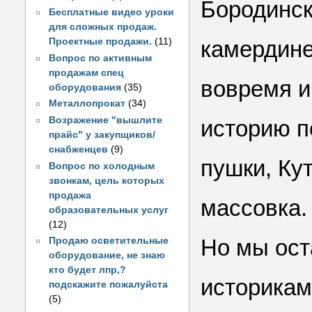
Бородинск
Бесплатные видео уроки
для сложных продаж.
Проектные продажи.
(11)
камердине
Вопрос по активным
продажам спец
вовремя и
оборудования
(35)
Металлопрокат
(34)
Возражение "вышлите
историю по
прайс" у закупщиков/
снабженцев
(9)
пушки, Кут
Вопрос по холодным
звонкам, цель которых
продажа
массовка.
образовательных услуг
(12)
Но мы ос
Продаю осветительные
оборудование, не знаю
кто будет лпр,?
историкам
подскажите пожалуйста
(5)