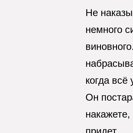
Не наказы
немного с
виновного
набрасывай
когда всё
Он постар
накажете,
придет.