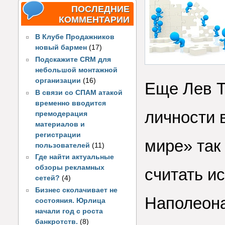
ПОСЛЕДНИЕ
КОММЕНТАРИИ
В Клубе Продажников
новый бармен
(17)
Подскажите CRM для
небольшой монтажной
организации
(16)
Еще Лев Т
В связи со СПАМ атакой
временно вводится
личности 
премодерация
материалов и
регистрации
мире» так 
пользователей
(11)
Где найти актуальные
обзоры рекламных
считать и
сетей?
(4)
Бизнес сколачивает не
Наполеона
состояния. Юрлица
начали год с роста
банкротств.
(8)