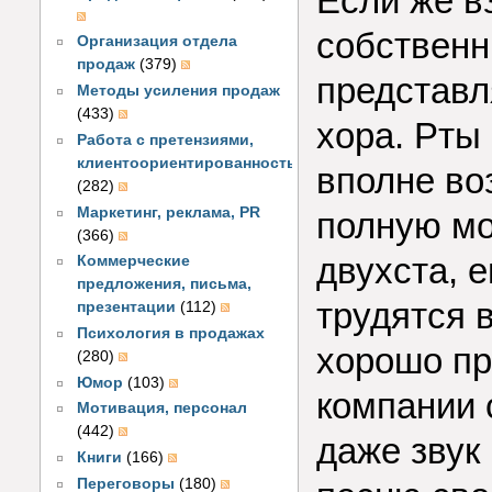
Если же в
собственн
Организация отдела
продаж
(379)
представл
Методы усиления продаж
(433)
хора. Рты
Работа с претензиями,
клиентоориентированность
вполне во
(282)
Маркетинг, реклама, PR
полную мо
(366)
двухста, 
Коммерческие
предложения, письма,
трудятся 
презентации
(112)
Психология в продажах
хорошо пр
(280)
Юмор
(103)
компании 
Мотивация, персонал
(442)
даже звук 
Книги
(166)
Переговоры
(180)