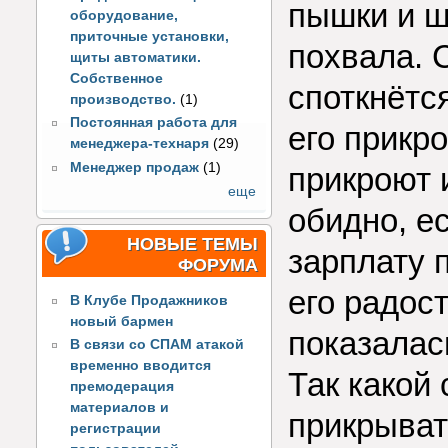
пышки и ш
оборудование,
приточные установки,
похвала. 
щиты автоматики.
Собственное
споткнётс
производство.
(1)
Постоянная работа для
его прикро
менеджера-технаря
(29)
Менеджер продаж
(1)
прикроют и
еще
обидно, е
НОВЫЕ ТЕМЫ
зарплату 
ФОРУМА
его радос
В Клубе Продажников
новый бармен
показалас
В связи со СПАМ атакой
временно вводится
Так какой
премодерация
материалов и
прикрыва
регистрации