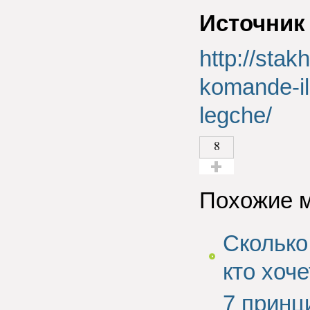
Источник
http://stak
komande-ili
legche/
8
Голос за!
Похожие 
Сколько
кто хоч
7 принц