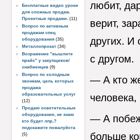
любит, дар
Бесплатные видео уроки
для сложных продаж.
Проектные продажи.
(11)
верит, за
Вопрос по активным
продажам спец
других. И
оборудования
(35)
Металлопрокат
(34)
Возражение "вышлите
с другом.
прайс" у закупщиков/
снабженцев
(9)
Вопрос по холодным
— А кто ж
звонкам, цель которых
продажа
образовательных услуг
человека,
(12)
Продаю осветительные
оборудование, не знаю
— А побеж
кто будет лпр,?
подскажите пожалуйста
больше ко
(5)