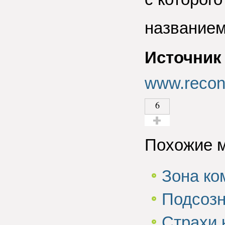
названием
Источник
www.recont
6
Голос за!
Похожие 
Зона ко
Подсоз
Страхи 