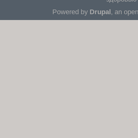
Powered by
Drupal
, an ope