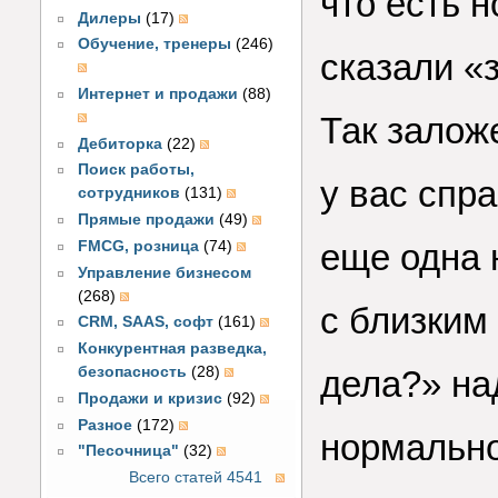
что есть 
Дилеры
(17)
Обучение, тренеры
(246)
сказали «
Интернет и продажи
(88)
Так залож
Дебиторка
(22)
Поиск работы,
у вас спр
сотрудников
(131)
Прямые продажи
(49)
еще одна 
FMCG, розница
(74)
Управление бизнесом
(268)
с близким 
CRM, SAAS, софт
(161)
Конкурентная разведка,
безопасность
(28)
дела?» на
Продажи и кризис
(92)
Разное
(172)
нормально
"Песочница"
(32)
Всего статей 4541