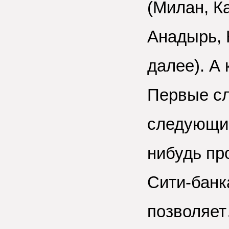
(Милан, К
Анадырь, 
далее). А 
Первые сл
следующи
нибудь пр
Сити-банк
позволяе