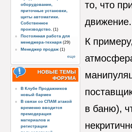
то, что п
оборудование,
приточные установки,
щиты автоматики.
движение.
Собственное
производство.
(1)
Постоянная работа для
К примеру
менеджера-технаря
(29)
Менеджер продаж
(1)
атмосфера
еще
НОВЫЕ ТЕМЫ
манипуляц
ФОРУМА
В Клубе Продажников
поставщик
новый бармен
В связи со СПАМ атакой
в баню), ч
временно вводится
премодерация
материалов и
некритичн
регистрации