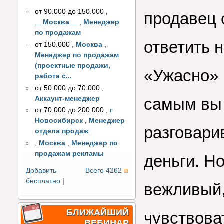
от 90.000 до 150.000
,
продавец 
__Москва__
,
Менеджер
по продажам
ответить 
от 150.000
,
Москва
,
Менеджер по продажам
(проектные продажи,
«Ужасно» 
работа с...
от 50.000 до 70.000
,
Аккаунт-менеджер
самым вы 
от 70.000 до 200.000
,
г
Новосибирск
,
Менеджер
разговарив
отдела продаж
,
Москва
,
Менеджер по
продажам рекламы
деньги. Но
Добавить
Всего 4262
бесплатно
|
вежливый,
БЛИЖАЙШИЙ
чувствоват
ВЕБИНАР