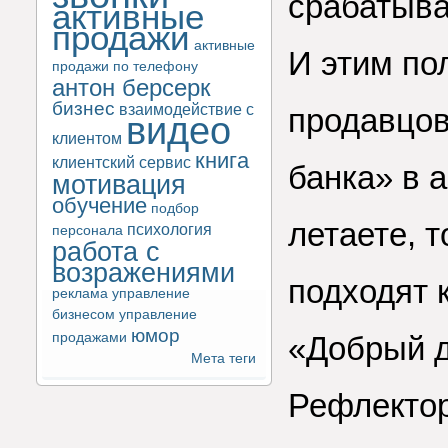
срабатыва
активные
продажи
активные
И этим пол
продажи по телефону
антон берсерк
бизнес
взаимодействие с
продавцов
видео
клиентом
книга
клиентский сервис
банка» в 
мотивация
обучение
подбор
летаете, 
психология
персонала
работа с
возражениями
подходят 
реклама
управление
бизнесом
управление
юмор
продажами
«Добрый д
Мета теги
Рефлектор