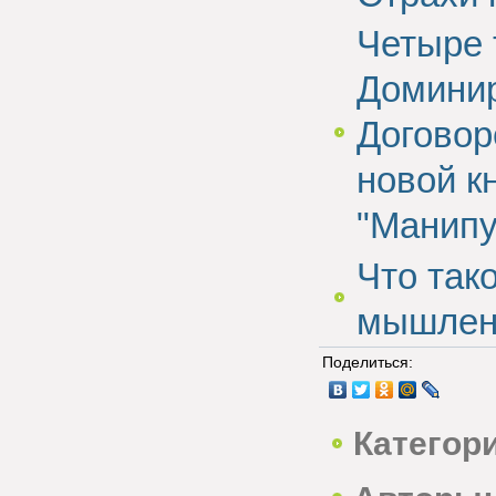
Четыре 
Доминир
Договор
новой к
"Манипу
Что так
мышлен
Поделиться:
Категор