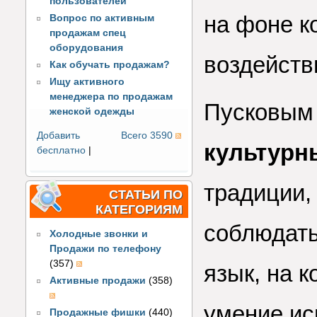
пользователей
на фоне к
Вопрос по активным
продажам спец
оборудования
воздейств
Как обучать продажам?
Ищу активного
менеджера по продажам
Пусковым 
женской одежды
Добавить
Всего 3590
культурн
бесплатно
|
традиции,
СТАТЬИ ПО
КАТЕГОРИЯМ
соблюдать
Холодные звонки и
Продажи по телефону
(357)
язык, на к
Активные продажи
(358)
умение ис
Продажные фишки
(440)