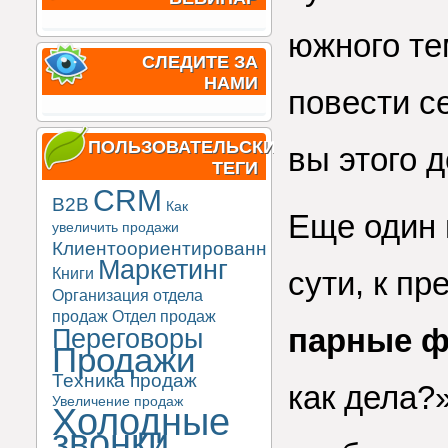
южного те
СЛЕДИТЕ ЗА
НАМИ
повести с
ПОЛЬЗОВАТЕЛЬСКИЕ
вы этого 
ТЕГИ
CRM
B2B
Как
Еще один 
увеличить продажи
Клиентоориентированность
Маркетинг
Книги
сути, к 
Организация отдела
продаж
Отдел продаж
парные 
Переговоры
Продажи
Техника продаж
как дела?
Увеличение продаж
Холодные
звонки