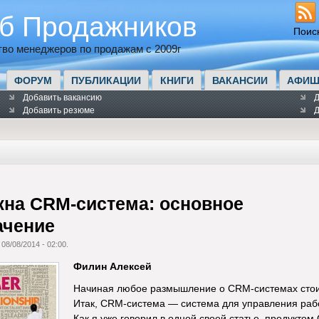
б Продажников
Поис
во менеджеров по продажам с 2009г
ФОРУМ
ПУБЛИКАЦИИ
КНИГИ
ВАКАНСИИ
АФИШ
Добавить вакансию
Д
Добавить резюме
Д
жна CRM-система: основное
ачение
 08/08/2014 - 02:00.
Филин Алексей
Начиная любое размышление о CRM-системах стоит
Итак, CRM-система — система для управления рабо
Как я уже говорил в одной своей статье, продукт