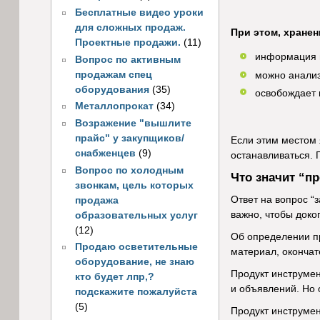
Бесплатные видео уроки
для сложных продаж.
При этом, хране
Проектные продажи.
(11)
информация н
Вопрос по активным
продажам спец
можно анализ
оборудования
(35)
освобождает 
Металлопрокат
(34)
Возражение "вышлите
прайс" у закупщиков/
Если этим местом 
снабженцев
(9)
останавливаться.
Вопрос по холодным
Что значит “п
звонкам, цель которых
Ответ на вопрос “
продажа
важно, чтобы докоп
образовательных услуг
(12)
Об определении пр
Продаю осветительные
материал, окончат
оборудование, не знаю
Продукт инструмен
кто будет лпр,?
и объявлений. Но 
подскажите пожалуйста
(5)
Продукт инструмен