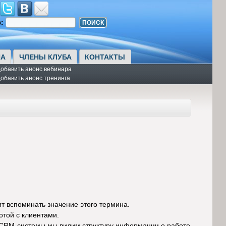
к:
А
ЧЛЕНЫ КЛУБА
КОНТАКТЫ
обавить анонс вебинара
обавить анонс тренинга
 вспоминать значение этого термина.
той с клиентами.
ом CRM-системы мы видим структуру информации о работе