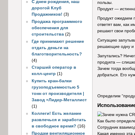
С днем рождения, наш
пользы.
дорогой Клуб
Продукт — истинна
Продажников!
(3)
Продукт ожидаем п
Продажа программного
ответят вам, как 
обеспечения для
решают свои пробл
строительства
(2)
Ситуацию запутыва
Где принимают решение
решающие одну и т
отдать деньги на
благотворительность?
Запутались? Ничег
(4)
продукта — слишко
Старший оператор в
Зачем тогда вообщ
колл-центр
(1)
добраться. Его ну
Купить кран-балки
грузоподъемностью 5
тонн от производителя |
Определим “продук
Завод «Лидер-Металлист
Использовани
(1)
Коллеги! Есть желание
развлечься и заработать
Как было определ
в свободное время?
(16)
Сотрудник взаимод
Продам вентиляционное
Какая именно эта 