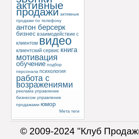
активные
продажи
активные
продажи по телефону
антон берсерк
бизнес
взаимодействие с
видео
клиентом
книга
клиентский сервис
мотивация
обучение
подбор
психология
персонала
работа с
возражениями
реклама
управление
бизнесом
управление
юмор
продажами
Мета теги
© 2009-2024 "Клуб Продаж