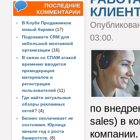
ПОСЛЕДНИЕ
КЛИЕН
КОММЕНТАРИИ
Опубликова
В Клубе Продажников
новый бармен
(17)
03:00.
Подскажите CRM для
небольшой монтажной
организации
(16)
В связи со СПАМ атакой
временно вводится
премодерация
материалов и
регистрации
пользователей
(11)
Где найти актуальные
обзоры рекламных
по внедре
сетей?
(4)
sales) в 
Бизнес сколачивает не
состояния. Юрлица
компании.
начали год с роста
банкротств.
(8)