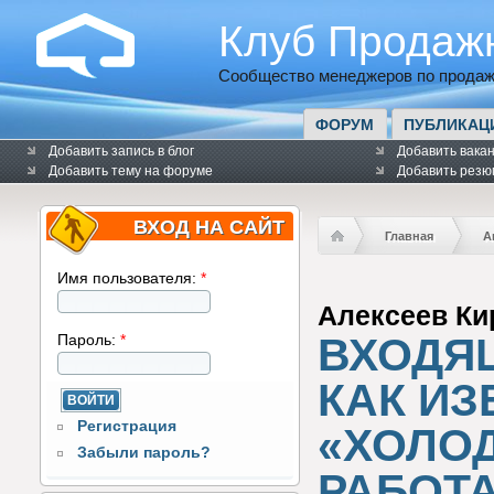
Клуб Продаж
Сообщество менеджеров по продаж
ФОРУМ
ПУБЛИКАЦ
Добавить запись в блог
Добавить вака
Добавить тему на форуме
Добавить резю
ВХОД НА САЙТ
Главная
А
Имя пользователя:
*
Алексеев Ки
ВХОДЯЩ
Пароль:
*
КАК ИЗ
Регистрация
«ХОЛО
Забыли пароль?
РАБОТ