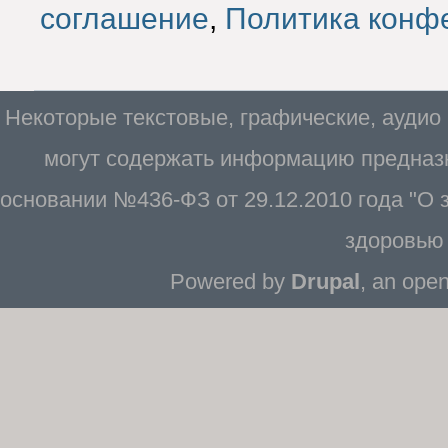
соглашение
,
Политика конф
Некоторые текстовые, графические, аудио
могут содержать информацию предназн
основании №436-ФЗ от 29.12.2010 года "О
здоровью 
Powered by
Drupal
, an ope