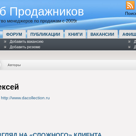
б Продажников
Поис
во менеджеров по продажам с 2009г
ФОРУМ
ПУБЛИКАЦИИ
КНИГИ
ВАКАНСИИ
АФИШ
Добавить вакансию
Д
Добавить резюме
Д
Авторы
ексей
http://www.dacollection.ru
ЗГЛЯД НА «СЛОЖНОГО» КЛИЕНТА