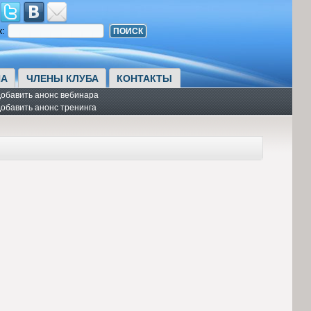
к:
А
ЧЛЕНЫ КЛУБА
КОНТАКТЫ
обавить анонс вебинара
обавить анонс тренинга