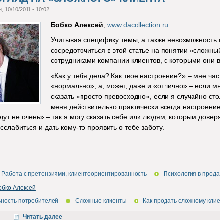
, 10/10/2011 - 10:02.
Бобко Алексей
,
www.dacollection.ru
Учитывая специфику темы, а также невозможность о
сосредоточиться в этой статье на понятии «сложный
сотрудниками компании клиентов, с которыми они 
«Как у тебя дела? Как твое настроение?» – мне час
«нормально», а, может, даже и «отлично» – если м
сказать «просто превосходно», если я случайно ст
меня действительно практически всегда настроение
дут не очень» – так я могу сказать себе или людям, которым доверя
слабиться и дать кому-то проявить о тебе заботу.
Работа с претензиями, клиентоориентированность
Психология в прод
обко Алексей
ьность потребителей
Сложные клиенты
Как продать сложному кли
Читать далее