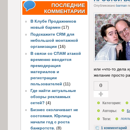
ПОСЛЕДНИЕ
Опубликовано
barman
пн
КОММЕНТАРИИ
В Клубе Продажников
новый бармен
(17)
Подскажите CRM для
небольшой монтажной
организации
(16)
В связи со СПАМ атакой
временно вводится
премодерация
или «что-то дела и
материалов и
желание просто рас
регистрации
0
пользователей
(11)
Где найти актуальные
обзоры рекламных
Голос за!
сетей?
(4)
Категория:
Бизнес сколачивает не
Авторы:
Б
состояния. Юрлица
Теги:
лоял
начали год с роста
1 комментарий
банкротств.
(8)