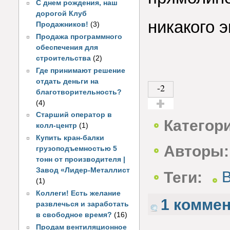
С днем рождения, наш
дорогой Клуб
никакого 
Продажников!
(3)
Продажа программного
обеспечения для
строительства
(2)
Где принимают решение
отдать деньги на
-2
благотворительность?
(4)
Старший оператор в
Голос за!
Категор
колл-центр
(1)
Купить кран-балки
Авторы:
грузоподъемностью 5
тонн от производителя |
Завод «Лидер-Металлист
Теги:
(1)
Коллеги! Есть желание
1 комме
развлечься и заработать
в свободное время?
(16)
Продам вентиляционное