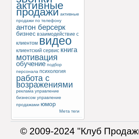
активные
продажи
активные
продажи по телефону
антон берсерк
бизнес
взаимодействие с
видео
клиентом
книга
клиентский сервис
мотивация
обучение
подбор
психология
персонала
работа с
возражениями
реклама
управление
бизнесом
управление
юмор
продажами
Мета теги
© 2009-2024 "Клуб Продаж