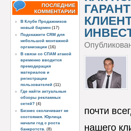
ГАРАН
ПОСЛЕДНИЕ
КОММЕНТАРИИ
КЛИЕНТ
В Клубе Продажников
новый бармен
(17)
ИНВЕС
Подскажите CRM для
небольшой монтажной
Опубликова
организации
(16)
В связи со СПАМ атакой
временно вводится
премодерация
материалов и
регистрации
пользователей
(11)
Где найти актуальные
обзоры рекламных
сетей?
(4)
почти всег
Бизнес сколачивает не
состояния. Юрлица
начали год с роста
нашего кл
банкротств.
(8)