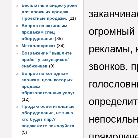
Бесплатные видео уроки
заканчива
для сложных продаж.
Проектные продажи.
(11)
Вопрос по активным
огромный 
продажам спец
оборудования
(35)
рекламы, 
Металлопрокат
(34)
Возражение "вышлите
прайс" у закупщиков/
звонков, п
снабженцев
(9)
Вопрос по холодным
звонкам, цель которых
голословн
продажа
образовательных услуг
определит
(12)
Продаю осветительные
оборудование, не знаю
непосильн
кто будет лпр,?
подскажите пожалуйста
(5)
прямолине