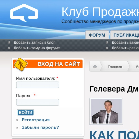
Клуб Продаж
Сообщество менеджеров по продаж
ФОРУМ
ПУБЛИКАЦ
Добавить запись в блог
Добавить вака
Добавить тему на форуме
Добавить резю
ВХОД НА САЙТ
Главная
А
Имя пользователя:
*
Гелевера Дм
Пароль:
*
Регистрация
Забыли пароль?
КАК ПО