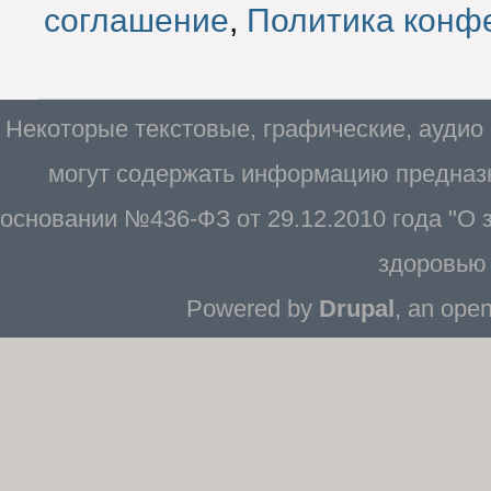
соглашение
,
Политика конф
Некоторые текстовые, графические, аудио
могут содержать информацию предназн
основании №436-ФЗ от 29.12.2010 года "О
здоровью 
Powered by
Drupal
, an ope