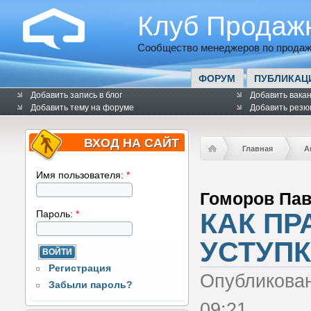
Клуб Продаж
Сообщество менеджеров по продаж
ФОРУМ
ПУБЛИКАЦ
Добавить запись в блог
Добавить вака
Добавить тему на форуме
Добавить резю
ВХОД НА САЙТ
Главная
А
Имя пользователя:
*
Гоморов Па
КАК ПР
Пароль:
*
УСТУП
Регистрация
Опубликова
Забыли пароль?
09:21.