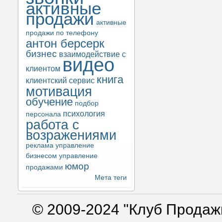
активные
продажи
активные
продажи по телефону
антон берсерк
бизнес
взаимодействие с
видео
клиентом
книга
клиентский сервис
мотивация
обучение
подбор
психология
персонала
работа с
возражениями
реклама
управление
бизнесом
управление
юмор
продажами
Мета теги
© 2009-2024 "Клуб Продаж