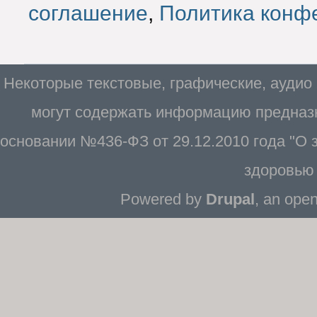
соглашение
,
Политика конф
Некоторые текстовые, графические, аудио
могут содержать информацию предназн
основании №436-ФЗ от 29.12.2010 года "О
здоровью 
Powered by
Drupal
, an ope