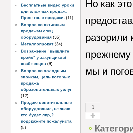
Но как это
Бесплатные видео уроки
для сложных продаж.
предостав
Проектные продажи.
(11)
Вопрос по активным
продажам спец
разорили 
оборудования
(35)
Металлопрокат
(34)
Возражение "вышлите
прежнему 
прайс" у закупщиков/
снабженцев
(9)
мы и пого
Вопрос по холодным
звонкам, цель которых
продажа
образовательных услуг
(12)
Продаю осветительные
1
оборудование, не знаю
кто будет лпр,?
подскажите пожалуйста
Голос за!
Категор
(5)