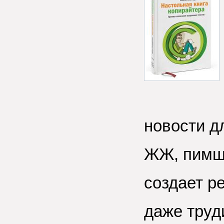
новости дл
ЖЖ, пимше
создает р
даже труд