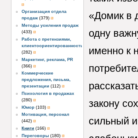
Организация отдела
«Домик в 
продаж
(379)
Методы усиления продаж
одну важн
(433)
Работа с претензиями,
клиентоориентированность
именно к 
(282)
Маркетинг, реклама, PR
потребите
(366)
Коммерческие
предложения, письма,
рассказат
презентации
(112)
Психология в продажах
закону со
(280)
Юмор
(103)
Мотивация, персонал
сильный и
(442)
Книги
(166)
Переговоры
(180)