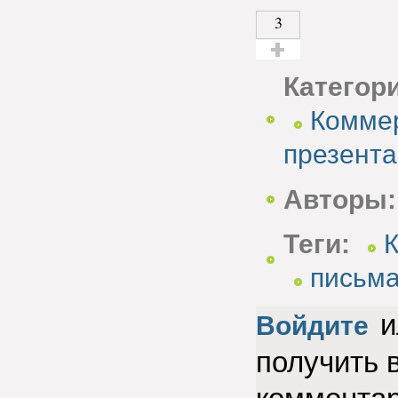
3
Голос за!
Категор
Коммер
презент
Авторы:
Теги:
письм
и
Войдите
получить 