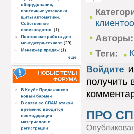
оборудование,
Голос за!
Категор
приточные установки,
щиты автоматики.
клиенто
Собственное
производство.
(1)
Авторы:
Постоянная работа для
менеджера-технаря
(29)
Менеджер продаж
(1)
Теги:
еще
и
Войдите
НОВЫЕ ТЕМЫ
получить 
ФОРУМА
В Клубе Продажников
коммента
новый бармен
В связи со СПАМ атакой
временно вводится
ПРО СП
премодерация
материалов и
Опубликова
регистрации