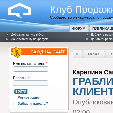
Клуб Продаж
Сообщество менеджеров по продаж
ФОРУМ
ПУБЛИКАЦ
Добавить запись в блог
Добавить вака
Добавить тему на форуме
Добавить резю
ВХОД НА САЙТ
Главная
А
Имя пользователя:
*
Карепина С
ГРАБЛ
Пароль:
*
КЛИЕН
Регистрация
Опубликова
Забыли пароль?
02:00.