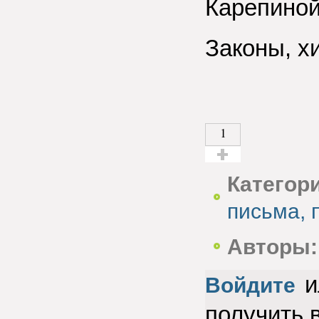
Карепиной
Законы, х
1
Голос за!
Категор
письма, 
Авторы:
и
Войдите
получить 