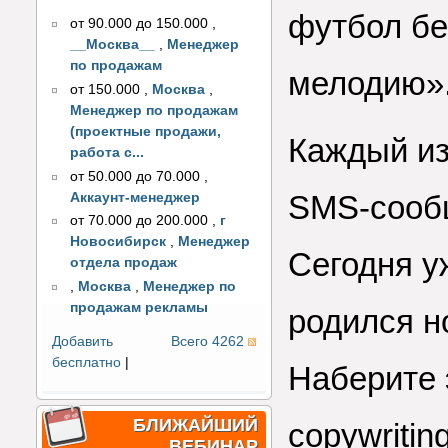
футбол бе
от 90.000 до 150.000
,
__Москва__
,
Менеджер
по продажам
мелодию»
от 150.000
,
Москва
,
Менеджер по продажам
(проектные продажи,
Каждый из
работа с...
от 50.000 до 70.000
,
SMS-сообщ
Аккаунт-менеджер
от 70.000 до 200.000
,
г
Новосибирск
,
Менеджер
Сегодня у
отдела продаж
,
Москва
,
Менеджер по
продажам рекламы
родился н
Добавить
Всего 4262
бесплатно
|
Наберите 
БЛИЖАЙШИЙ
copywriti
ВЕБИНАР