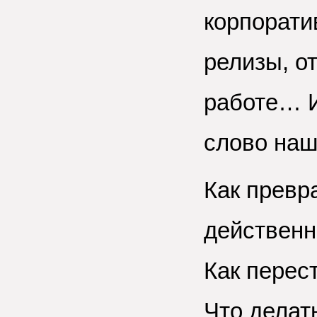
корпорати
релизы, о
работе… И
слово наш
Как превр
действенн
Как перес
Что делат