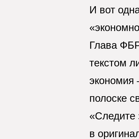
И вот одн
«экономно
Глава ФБР
текстом ли
экономия –
полоске с
«Следите 
в оригина