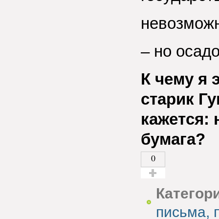
невозможн
– но осадо
К чему я 
старик Гу
кажется: 
бумага?
0
Голос за!
Категор
письма, 