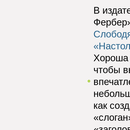
В издат
Фербер
Слободя
«Настол
Хороша 
чтобы в
впечатл
небольш
как соз
«слоган
«заголо