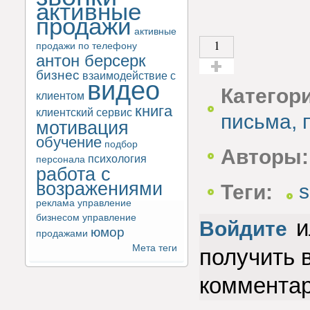
активные
продажи
активные
1
продажи по телефону
антон берсерк
бизнес
взаимодействие с
видео
Голос за!
Категор
клиентом
книга
клиентский сервис
письма, 
мотивация
обучение
подбор
Авторы:
психология
персонала
работа с
возражениями
Теги:
реклама
управление
бизнесом
управление
и
Войдите
юмор
продажами
Мета теги
получить 
коммента