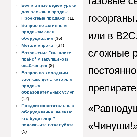
газовые с
Бесплатные видео уроки
для сложных продаж.
госорганы
Проектные продажи.
(11)
Вопрос по активным
продажам спец
или в B2C
оборудования
(35)
Металлопрокат
(34)
сложные р
Возражение "вышлите
прайс" у закупщиков/
снабженцев
(9)
постоянно
Вопрос по холодным
звонкам, цель которых
препирате
продажа
образовательных услуг
(12)
«Равнодуш
Продаю осветительные
оборудование, не знаю
кто будет лпр,?
«Чинуши!»
подскажите пожалуйста
(5)