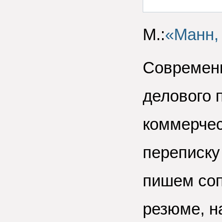
М.:
«Манн,
Современн
делового 
коммерчес
переписку
пишем соп
резюме, 