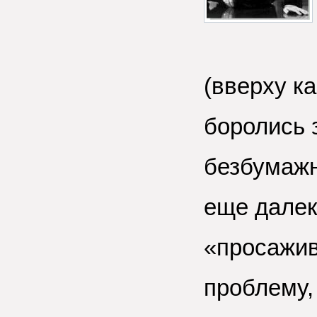
(вверху ка
боролись 
безбумажн
еще далек
«просажив
проблему,