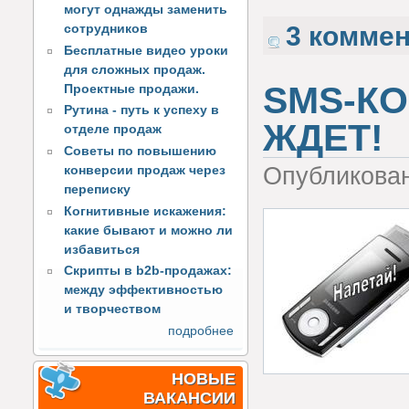
могут однажды заменить
3 комме
сотрудников
Бесплатные видео уроки
для сложных продаж.
SMS-КО
Проектные продажи.
Рутина - путь к успеху в
ЖДЕТ!
отделе продаж
Советы по повышению
Опубликова
конверсии продаж через
переписку
Когнитивные искажения:
какие бывают и можно ли
избавиться
Скрипты в b2b-продажах:
между эффективностью
и творчеством
подробнее
НОВЫЕ
ВАКАНСИИ