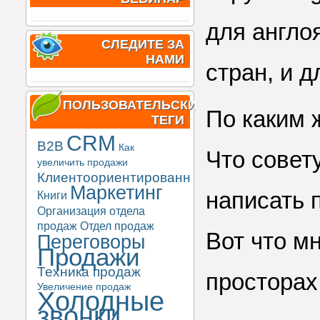
для англо
СЛЕДИТЕ ЗА
НАМИ
стран, и 
ПОЛЬЗОВАТЕЛЬСКИЕ
По каким 
ТЕГИ
CRM
B2B
Как
Что совет
увеличить продажи
Клиентоориентированность
Маркетинг
написать
Книги
Организация отдела
продаж
Отдел продаж
Вот что мн
Переговоры
Продажи
Техника продаж
просторах
Увеличение продаж
Холодные
звонки