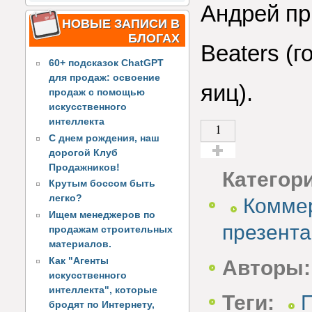
Андрей пр
НОВЫЕ ЗАПИСИ В
БЛОГАХ
Beaters (
60+ подсказок ChatGPT
для продаж: освоение
яиц).
продаж с помощью
искусственного
интеллекта
1
С днем рождения, наш
дорогой Клуб
Голос за!
Продажников!
Категор
Крутым боссом быть
легко?
Коммер
Ищем менеджеров по
презент
продажам строительных
материалов.
Как "Агенты
Авторы:
искусственного
интеллекта", которые
Теги:
бродят по Интернету,