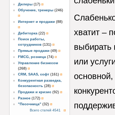
слабеньки
Дилеры
(17)
Обучение, тренеры
(246)
Слабенько
Интернет и продажи
(88)
хватит – 
Дебиторка
(22)
Поиск работы,
выбирать 
сотрудников
(131)
Прямые продажи
(49)
FMCG, розница
(74)
или услуг
Управление бизнесом
(268)
основной,
CRM, SAAS, софт
(161)
Конкурентная разведка,
безопасность
(28)
конкуренто
Продажи и кризис
(92)
Разное
(172)
поддержив
"Песочница"
(32)
Всего статей 4541