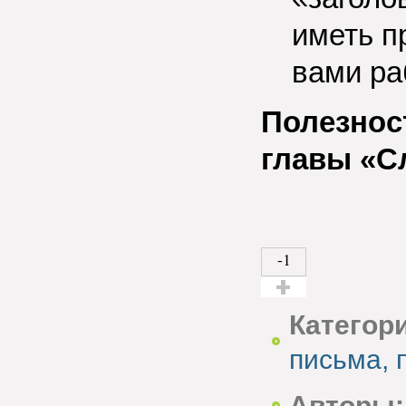
иметь п
вами ра
Полезнос
главы «С
-1
Голос за!
Категор
письма, 
Авторы: