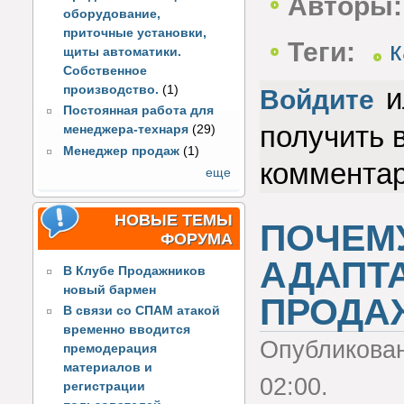
Авторы:
оборудование,
приточные установки,
Теги:
к
щиты автоматики.
Собственное
и
производство.
(1)
Войдите
Постоянная работа для
получить 
менеджера-технаря
(29)
Менеджер продаж
(1)
коммента
еще
НОВЫЕ ТЕМЫ
ПОЧЕМ
ФОРУМА
АДАПТ
В Клубе Продажников
новый бармен
ПРОДА
В связи со СПАМ атакой
временно вводится
Опубликова
премодерация
материалов и
02:00.
регистрации