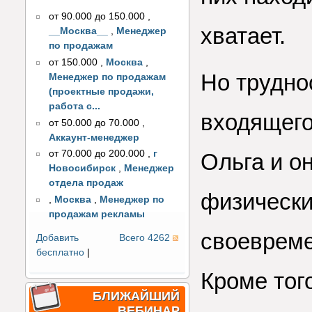
от 90.000 до 150.000
,
хватает.
__Москва__
,
Менеджер
по продажам
от 150.000
,
Москва
,
Но трудно
Менеджер по продажам
(проектные продажи,
работа с...
входящего
от 50.000 до 70.000
,
Аккаунт-менеджер
от 70.000 до 200.000
,
г
Ольга и о
Новосибирск
,
Менеджер
отдела продаж
физически
,
Москва
,
Менеджер по
продажам рекламы
своевреме
Добавить
Всего 4262
бесплатно
|
Кроме тог
БЛИЖАЙШИЙ
ВЕБИНАР