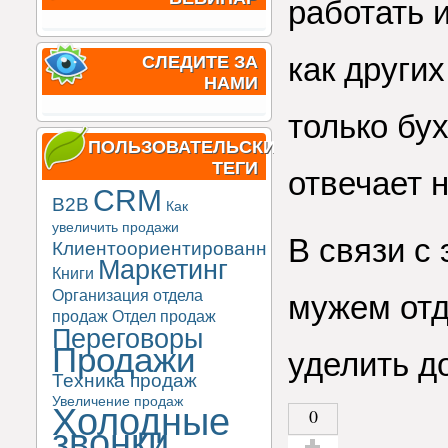
работать и
как други
СЛЕДИТЕ ЗА
НАМИ
только бух
ПОЛЬЗОВАТЕЛЬСКИЕ
ТЕГИ
отвечает н
CRM
B2B
Как
увеличить продажи
В связи с 
Клиентоориентированность
Маркетинг
Книги
Организация отдела
мужем отд
продаж
Отдел продаж
Переговоры
Продажи
уделить д
Техника продаж
Увеличение продаж
Холодные
0
звонки