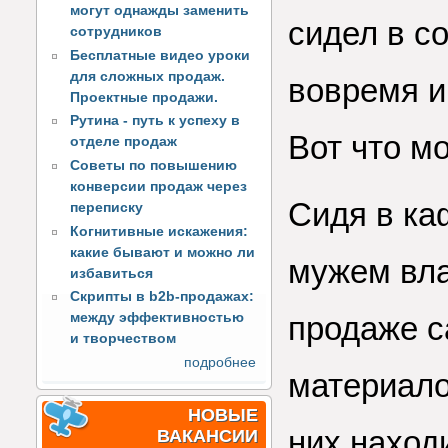
могут однажды заменить
сидел в с
сотрудников
Бесплатные видео уроки
для сложных продаж.
вовремя и
Проектные продажи.
Рутина - путь к успеху в
Вот что м
отделе продаж
Советы по повышению
конверсии продаж через
Сидя в ка
переписку
Когнитивные искажения:
какие бывают и можно ли
мужем вла
избавиться
Скрипты в b2b-продажах:
между эффективностью
продаже с
и творчеством
подробнее
материало
НОВЫЕ
них наход
ВАКАНСИИ