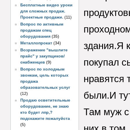
Бесплатные видео уроки
продуктов
для сложных продаж.
Проектные продажи.
(11)
Вопрос по активным
проходном
продажам спец
оборудования
(35)
здания.Я к
Металлопрокат
(34)
Возражение "вышлите
прайс" у закупщиков/
покупал с
снабженцев
(9)
Вопрос по холодным
звонкам, цель которых
нравятся т
продажа
образовательных услуг
были.И ту
(12)
Продаю осветительные
оборудование, не знаю
Там муж с
кто будет лпр,?
подскажите пожалуйста
(5)
них в том