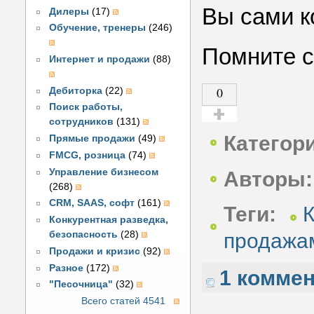
Вы сами к
Дилеры
(17)
Обучение, тренеры
(246)
Помните 
Интернет и продажи
(88)
0
Дебиторка
(22)
Поиск работы,
сотрудников
(131)
Голос за!
Категор
Прямые продажи
(49)
FMCG, розница
(74)
Управление бизнесом
Авторы:
(268)
CRM, SAAS, софт
(161)
Теги:
К
Конкурентная разведка,
безопасность
(28)
продажа
Продажи и кризис
(92)
Разное
(172)
1 комме
"Песочница"
(32)
Всего статей 4541