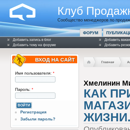
Клуб Продаж
Сообщество менеджеров по продаж
ФОРУМ
ПУБЛИКАЦ
Добавить запись в блог
Добавить вака
Добавить тему на форуме
Добавить резю
ВХОД НА САЙТ
Главная
А
Имя пользователя:
*
Хмелинин М
КАК ПР
Пароль:
*
МАГАЗИ
Регистрация
ЖИЗНИ
Забыли пароль?
Опубликова