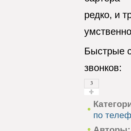
редко, и 
умственно
Быстрые с
звонков:
3
Голос за!
Категор
по теле
Авторы: