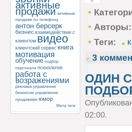
активные
Голос за!
продажи
Категор
активные
продажи по телефону
антон берсерк
Авторы:
бизнес
взаимодействие с
видео
Теги:
клиентом
книга
клиентский сервис
мотивация
3 комме
обучение
подбор
психология
персонала
работа с
ОДИН С
возражениями
ПОДБО
реклама
управление
бизнесом
управление
юмор
продажами
Опубликова
Мета теги
02:00.