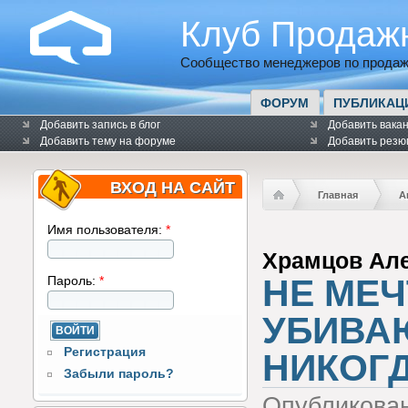
Клуб Продаж
Сообщество менеджеров по продаж
ФОРУМ
ПУБЛИКАЦ
Добавить запись в блог
Добавить вака
Добавить тему на форуме
Добавить резю
ВХОД НА САЙТ
Главная
А
Имя пользователя:
*
Храмцов Ал
НЕ МЕЧ
Пароль:
*
УБИВАЮ
Регистрация
НИКОГД
Забыли пароль?
Опубликова