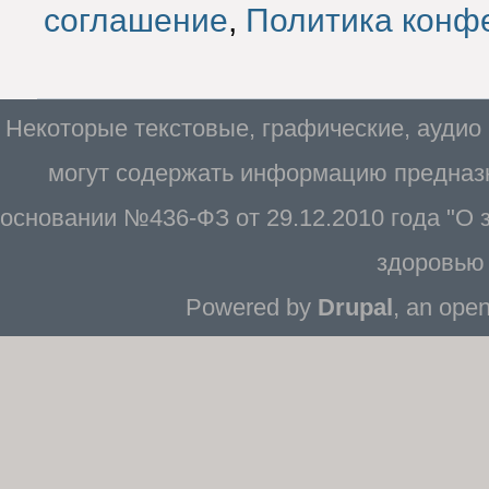
соглашение
,
Политика конф
Некоторые текстовые, графические, аудио
могут содержать информацию предназн
основании №436-ФЗ от 29.12.2010 года "О
здоровью 
Powered by
Drupal
, an ope