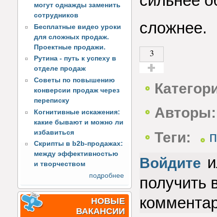
сильнее об
могут однажды заменить
сотрудников
сложнее.
Бесплатные видео уроки
для сложных продаж.
Проектные продажи.
3
Рутина - путь к успеху в
отделе продаж
Голос за!
Советы по повышению
Категор
конверсии продаж через
переписку
Авторы:
Когнитивные искажения:
какие бывают и можно ли
избавиться
Теги:
п
Скрипты в b2b-продажах:
между эффективностью
и
Войдите
и творчеством
подробнее
получить 
коммента
НОВЫЕ
ВАКАНСИИ