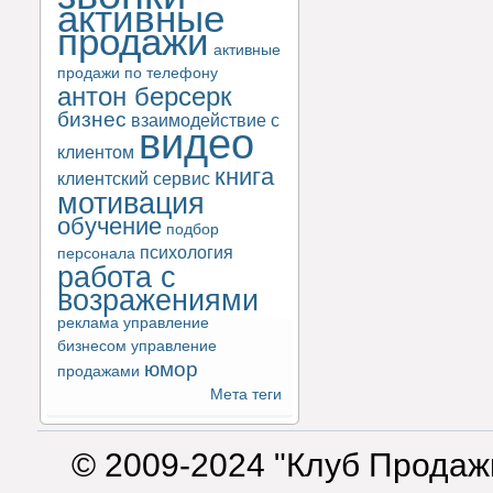
активные
продажи
активные
продажи по телефону
антон берсерк
бизнес
взаимодействие с
видео
клиентом
книга
клиентский сервис
мотивация
обучение
подбор
психология
персонала
работа с
возражениями
реклама
управление
бизнесом
управление
юмор
продажами
Мета теги
© 2009-2024 "Клуб Продаж