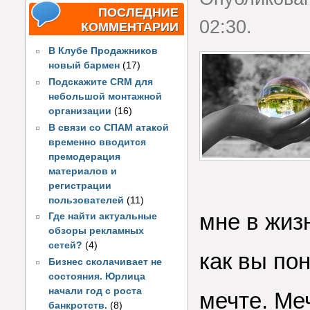
ПОСЛЕДНИЕ
02:30.
КОММЕНТАРИИ
В Клубе Продажников
новый бармен
(17)
Подскажите CRM для
небольшой монтажной
организации
(16)
В связи со СПАМ атакой
временно вводится
премодерация
материалов и
регистрации
пользователей
(11)
мне в жиз
Где найти актуальные
обзоры рекламных
сетей?
(4)
как вы пон
Бизнес сколачивает не
состояния. Юрлица
начали год с роста
мечте. Ме
банкротств.
(8)