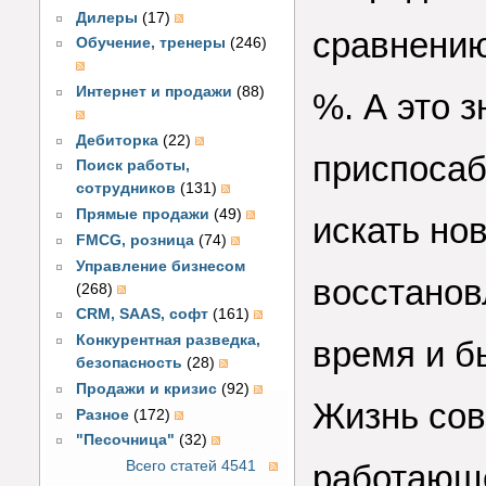
Дилеры
(17)
сравнению
Обучение, тренеры
(246)
Интернет и продажи
(88)
%. А это з
Дебиторка
(22)
приспосаб
Поиск работы,
сотрудников
(131)
Прямые продажи
(49)
искать но
FMCG, розница
(74)
Управление бизнесом
восстанов
(268)
CRM, SAAS, софт
(161)
Конкурентная разведка,
время и б
безопасность
(28)
Продажи и кризис
(92)
Жизнь сов
Разное
(172)
"Песочница"
(32)
Всего статей 4541
работающе