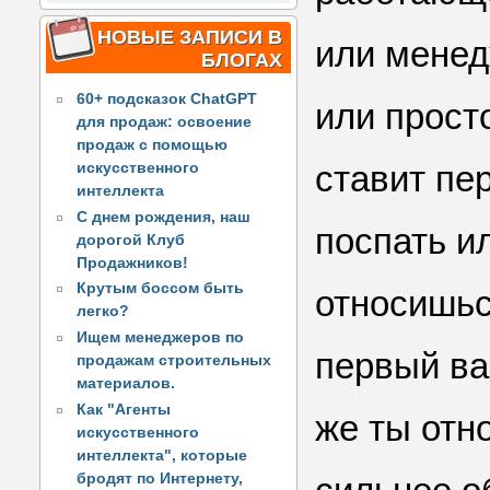
НОВЫЕ ЗАПИСИ В
или менед
БЛОГАХ
60+ подсказок ChatGPT
или прост
для продаж: освоение
продаж с помощью
ставит пе
искусственного
интеллекта
С днем рождения, наш
поспать и
дорогой Клуб
Продажников!
Крутым боссом быть
относишь
легко?
Ищем менеджеров по
первый ва
продажам строительных
материалов.
Как "Агенты
же ты отно
искусственного
интеллекта", которые
бродят по Интернету,