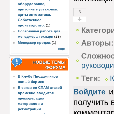
оборудование,
приточные установки,
3
щиты автоматики.
Собственное
Голос за!
производство.
(1)
Категор
Постоянная работа для
менеджера-технаря
(29)
Авторы:
Менеджер продаж
(1)
еще
Сложнос
НОВЫЕ ТЕМЫ
руководи
ФОРУМА
Теги:
В Клубе Продажников
новый бармен
В связи со СПАМ атакой
и
Войдите
временно вводится
премодерация
получить 
материалов и
регистрации
коммента