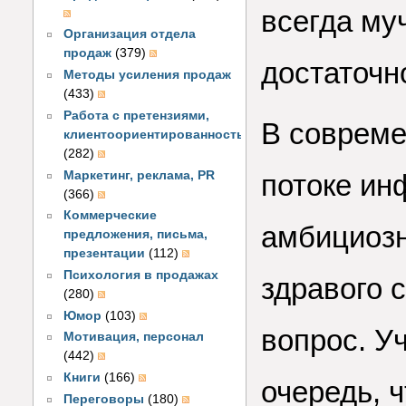
всегда му
Организация отдела
продаж
(379)
достаточн
Методы усиления продаж
(433)
Работа с претензиями,
В совреме
клиентоориентированность
(282)
Маркетинг, реклама, PR
потоке ин
(366)
Коммерческие
амбициозн
предложения, письма,
презентации
(112)
Психология в продажах
здравого 
(280)
Юмор
(103)
вопрос. У
Мотивация, персонал
(442)
Книги
(166)
очередь, 
Переговоры
(180)