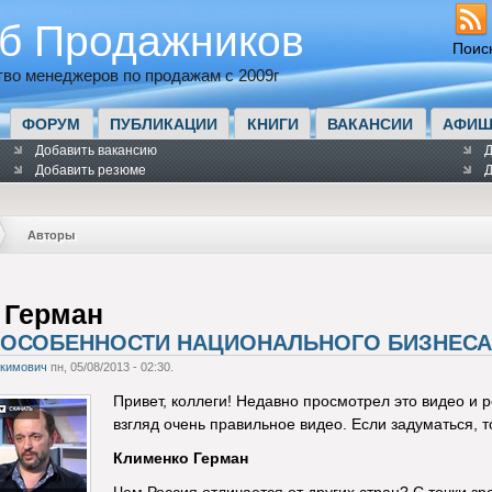
б Продажников
Поис
во менеджеров по продажам с 2009г
ФОРУМ
ПУБЛИКАЦИИ
КНИГИ
ВАКАНСИИ
АФИШ
Добавить вакансию
Д
Добавить резюме
Д
Авторы
 Герман
 ОСОБЕННОСТИ НАЦИОНАЛЬНОГО БИЗНЕСА 
Якимович
пн, 05/08/2013 - 02:30.
Привет, коллеги! Недавно просмотрел это видео и 
взгляд очень правильное видео. Если задуматься, т
Клименко Герман