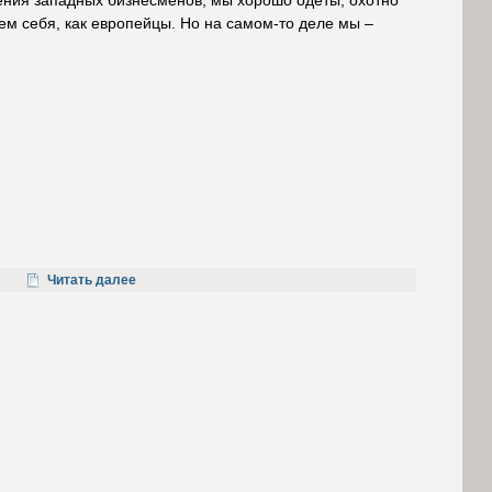
рения западных бизнесменов, мы хорошо одеты, охотно
ем себя, как европейцы. Но на самом-то деле мы –
Читать далее