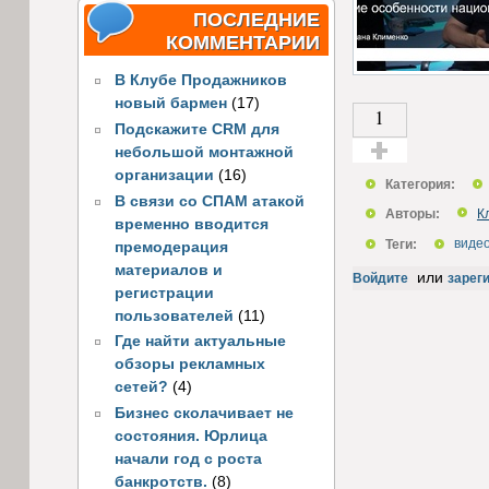
ПОСЛЕДНИЕ
КОММЕНТАРИИ
В Клубе Продажников
новый бармен
(17)
1
Подскажите CRM для
небольшой монтажной
Голос за!
организации
(16)
Категория:
В связи со СПАМ атакой
Авторы:
К
временно вводится
Теги:
виде
премодерация
материалов и
или
Войдите
зарег
регистрации
пользователей
(11)
Где найти актуальные
обзоры рекламных
сетей?
(4)
Бизнес сколачивает не
состояния. Юрлица
начали год с роста
банкротств.
(8)