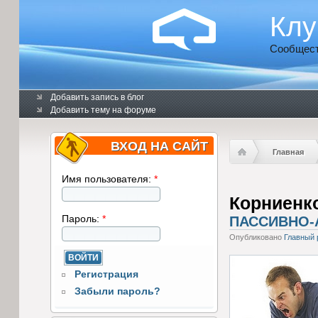
Клу
Сообщест
Добавить запись в блог
Добавить тему на форуме
ВХОД НА САЙТ
Главная
Имя пользователя:
*
Корниенк
Пароль:
*
ПАССИВНО-
Опубликовано
Главный 
Регистрация
Забыли пароль?