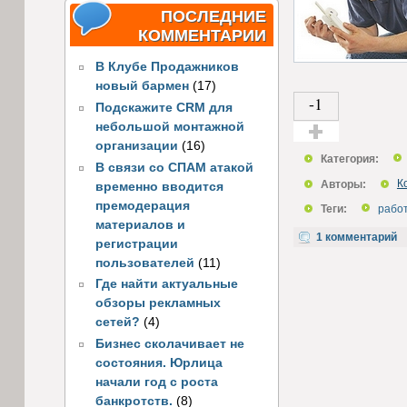
ПОСЛЕДНИЕ
КОММЕНТАРИИ
В Клубе Продажников
новый бармен
(17)
-1
Подскажите CRM для
небольшой монтажной
организации
(16)
Голос за!
Категория:
В связи со СПАМ атакой
Авторы:
К
временно вводится
премодерация
Теги:
рабо
материалов и
1 комментарий
регистрации
пользователей
(11)
Где найти актуальные
обзоры рекламных
сетей?
(4)
Бизнес сколачивает не
состояния. Юрлица
начали год с роста
банкротств.
(8)