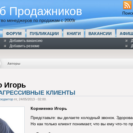
б Продажников
Поис
во менеджеров по продажам с 2009г
ФОРУМ
ПУБЛИКАЦИИ
КНИГИ
ВАКАНСИИ
АФИШ
Добавить вакансию
Д
Добавить резюме
Д
Авторы
о Игорь
АГРЕССИВНЫЕ КЛИЕНТЫ
редактор
пт, 24/05/2013 - 02:00.
Корниенко Игорь
Представьте: вы делаете холодный звонок. Здорова
Но как только клиент понимает, что вы ему что-то 