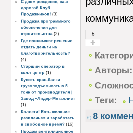
различн
С днем рождения, наш
дорогой Клуб
Продажников!
(3)
коммуника
Продажа программного
обеспечения для
6
строительства
(2)
Где принимают решение
отдать деньги на
Голос за!
Категор
благотворительность?
(4)
Старший оператор в
Авторы:
колл-центр
(1)
Купить кран-балки
Сложнос
грузоподъемностью 5
тонн от производителя |
Теги:
Завод «Лидер-Металлист
(1)
Коллеги! Есть желание
8 комме
развлечься и заработать
в свободное время?
(16)
Продам вентиляционное