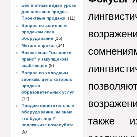
Бесплатные видео уроки
для сложных продаж.
лингвис
Проектные продажи.
(11)
Вопрос по активным
возраж
продажам спец
оборудования
(35)
Металлопрокат
(34)
сомнения
Возражение "вышлите
прайс" у закупщиков/
лингвис
снабженцев
(9)
Вопрос по холодным
звонкам, цель которых
позволяю
продажа
образовательных услуг
(12)
возражен
Продаю осветительные
оборудование, не знаю
также и
кто будет лпр,?
подскажите пожалуйста
(5)