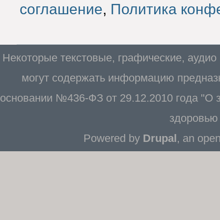
соглашение
,
Политика конф
Некоторые текстовые, графические, аудио
могут содержать информацию предназн
основании №436-ФЗ от 29.12.2010 года "О
здоровью 
Powered by
Drupal
, an ope