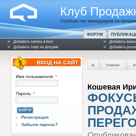
Клуб Продаж
Сообщество менеджеров по продаж
ФОРУМ
ПУБЛИКАЦ
Добавить запись в блог
Добавить вака
Добавить тему на форуме
Добавить резю
ВХОД НА САЙТ
Главная
А
Имя пользователя:
*
Кошевая Ир
ФОКУС
Пароль:
*
ПРОДА
Регистрация
ПЕРЕГ
Забыли пароль?
Опубликова