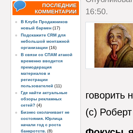
ПОСЛЕДНИЕ
16:50.
КОММЕНТАРИИ
В Клубе Продажников
новый бармен
(17)
Подскажите CRM для
небольшой монтажной
организации
(16)
В связи со СПАМ атакой
временно вводится
премодерация
материалов и
регистрации
пользователей
(11)
говорить 
Где найти актуальные
обзоры рекламных
сетей?
(4)
(с) Роберт
Бизнес сколачивает не
состояния. Юрлица
начали год с роста
Фокусы 
банкротств.
(8)