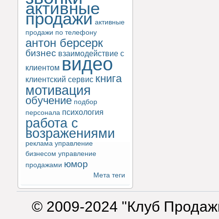
активные
продажи
активные
продажи по телефону
антон берсерк
бизнес
взаимодействие с
видео
клиентом
книга
клиентский сервис
мотивация
обучение
подбор
психология
персонала
работа с
возражениями
реклама
управление
бизнесом
управление
юмор
продажами
Мета теги
© 2009-2024 "Клуб Продаж