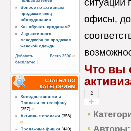
ситуации 
пользователей
Вопрос по активным
продажам спец
офисы, до
оборудования
Как обучать продажам?
соответс
Ищу активного
менеджера по продажам
женской одежды
возможно
Добавить
Всего 3590
бесплатно
|
Что вы 
активиз
СТАТЬИ ПО
КАТЕГОРИЯМ
2
Холодные звонки и
Продажи по телефону
Голос за!
(357)
Категор
Активные продажи
(358)
Авторы:
Продажные фишки
(440)