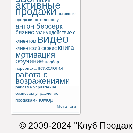
активные
продажи
активные
продажи по телефону
антон берсерк
бизнес
взаимодействие с
видео
клиентом
книга
клиентский сервис
мотивация
обучение
подбор
психология
персонала
работа с
возражениями
реклама
управление
бизнесом
управление
юмор
продажами
Мета теги
© 2009-2024 "Клуб Продаж