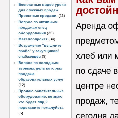
Бесплатные видео уроки
достой
для сложных продаж.
Проектные продажи.
(11)
Вопрос по активным
Аренда оф
продажам спец
оборудования
(35)
предметом
Металлопрокат
(34)
Возражение "вышлите
прайс" у закупщиков/
хлеб или 
снабженцев
(9)
Вопрос по холодным
по сдаче 
звонкам, цель которых
продажа
образовательных услуг
центре не
(12)
Продаю осветительные
оборудование, не знаю
продаж, т
кто будет лпр,?
подскажите пожалуйста
сегодня д
(5)