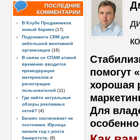
Д
ПОСЛЕДНИЕ
КОММЕНТАРИИ
д
В Клубе Продажников
новый бармен
(17)
Подскажите CRM для
к
небольшой монтажной
организации
(16)
Стабилиз
В связи со СПАМ атакой
временно вводится
помогут «
премодерация
материалов и
хорошая 
регистрации
пользователей
(11)
маркетин
Где найти актуальные
обзоры рекламных
Для влад
сетей?
(4)
Бизнес сколачивает не
особенно
состояния. Юрлица
начали год с роста
Как вам
банкротств.
(8)