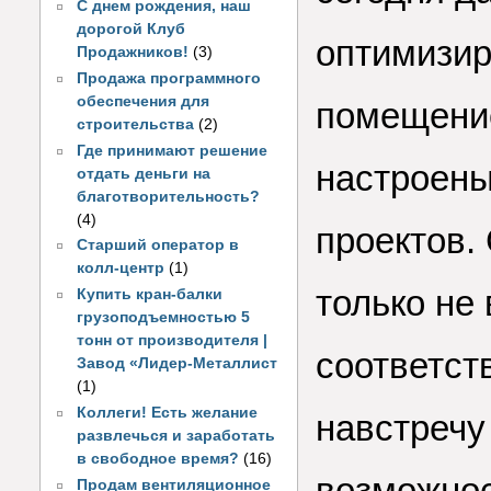
С днем рождения, наш
дорогой Клуб
оптимизир
Продажников!
(3)
Продажа программного
обеспечения для
помещени
строительства
(2)
Где принимают решение
настроен
отдать деньги на
благотворительность?
(4)
проектов. 
Старший оператор в
колл-центр
(1)
только не
Купить кран-балки
грузоподъемностью 5
тонн от производителя |
соответст
Завод «Лидер-Металлист
(1)
Коллеги! Есть желание
навстреч
развлечься и заработать
в свободное время?
(16)
возможнос
Продам вентиляционное