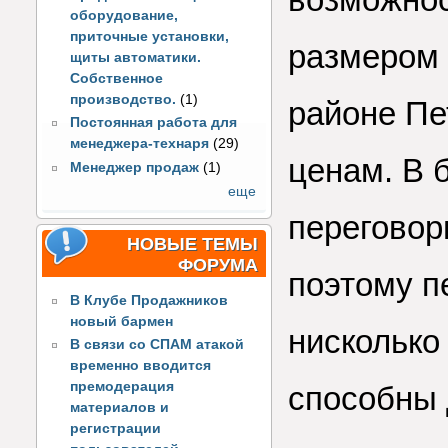
оборудование,
приточные установки,
размером 
щиты автоматики.
Собственное
производство.
(1)
районе Пе
Постоянная работа для
менеджера-технаря
(29)
ценам. В 
Менеджер продаж
(1)
еще
переговор
НОВЫЕ ТЕМЫ
ФОРУМА
поэтому п
В Клубе Продажников
новый бармен
нисколько
В связи со СПАМ атакой
временно вводится
премодерация
способны 
материалов и
регистрации