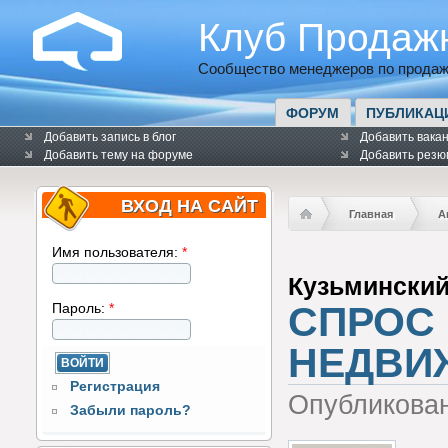
Клуб Продаж
Сообщество менеджеров по продаж
ФОРУМ
ПУБЛИКАЦ
Добавить запись в блог
Добавить вака
Добавить тему на форуме
Добавить резю
ВХОД НА САЙТ
Главная
А
Имя пользователя:
*
Кузьмински
СПРОС
Пароль:
*
НЕДВИ
Регистрация
Опубликова
Забыли пароль?