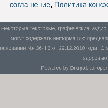
соглашение
,
Политика конф
Некоторые текстовые, графические, аудио
могут содержать информацию предназн
основании №436-ФЗ от 29.12.2010 года "О
здоровью 
Powered by
Drupal
, an ope