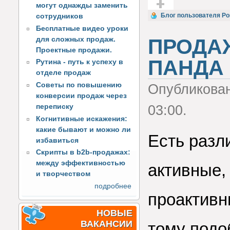
могут однажды заменить
Голос за!
Блог пользователя Р
сотрудников
Бесплатные видео уроки
ПРОДАЖ
для сложных продаж.
Проектные продажи.
ПАНДА 
Рутина - путь к успеху в
отделе продаж
Советы по повышению
Опубликова
конверсии продаж через
переписку
03:00.
Когнитивные искажения:
какие бывают и можно ли
Есть разл
избавиться
Скрипты в b2b-продажах:
между эффективностью
активные,
и творчеством
подробнее
проактивн
НОВЫЕ
ВАКАНСИИ
тому подо