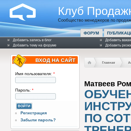
Клуб Продаж
Сообщество менеджеров по продаж
ФОРУМ
ПУБЛИКАЦ
Добавить запись в блог
Добавить вака
Добавить тему на форуме
Добавить резю
ВХОД НА САЙТ
Главная
А
Имя пользователя:
*
Матвеев Ро
ОБУЧЕН
Пароль:
*
ИНСТР
Регистрация
ПО СОТ
Забыли пароль?
ТРЕНЕ