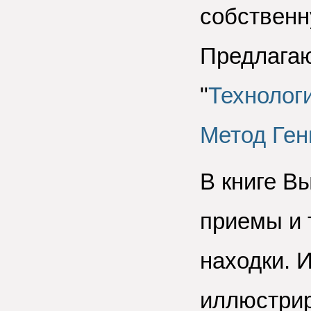
собственн
Предлага
"
Технолог
Метод Ген
В книге В
приемы и т
находки. 
иллюстри