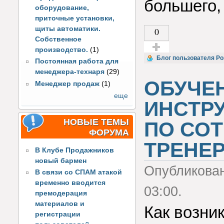
большего, 
оборудование,
приточные установки,
щиты автоматики.
0
Собственное
производство.
(1)
Голос за!
Блог пользователя Р
Постоянная работа для
менеджера-технаря
(29)
ОБУЧЕН
Менеджер продаж
(1)
еще
ИНСТР
НОВЫЕ ТЕМЫ
ПО СОТ
ФОРУМА
ТРЕНЕ
В Клубе Продажников
новый бармен
Опубликова
В связи со СПАМ атакой
временно вводится
03:00.
премодерация
материалов и
Как возник
регистрации