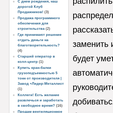
распилить
С днем рождения, наш
дорогой Клуб
Продажников!
(3)
распредел
Продажа программного
обеспечения для
рассказат
строительства
(2)
Где принимают решение
отдать деньги на
заменить 
благотворительность?
(4)
будет умет
Старший оператор в
колл-центр
(1)
Купить кран-балки
автоматич
грузоподъемностью 5
тонн от производителя |
Завод «Лидер-Металлист
руководит
(1)
Коллеги! Есть желание
добиватьс
развлечься и заработать
в свободное время?
(16)
Продам вентиляционное