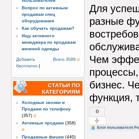
пользователей
Для успеш
Вопрос по активным
продажам спец
разные фу
оборудования
Как обучать продажам?
востребов
Ищу активного
менеджера по продажам
обслужива
женской одежды
Чем эффе
Добавить
Всего 3589
бесплатно
|
процессы,
бизнес. Ч
СТАТЬИ ПО
КАТЕГОРИЯМ
функция, 
Холодные звонки и
Продажи по телефону
0
(357)
Активные продажи
(358)
Голос за!
Блог пользователя Р
Продажные фишки
(440)