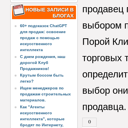
продавец 
НОВЫЕ ЗАПИСИ В
БЛОГАХ
выбором п
60+ подсказок ChatGPT
для продаж: освоение
продаж с помощью
Порой Кли
искусственного
интеллекта
торговых 
С днем рождения, наш
дорогой Клуб
Продажников!
определить
Крутым боссом быть
легко?
выбор они
Ищем менеджеров по
продажам строительных
материалов.
продавца.
Как "Агенты
искусственного
интеллекта", которые
0
бродят по Интернету,