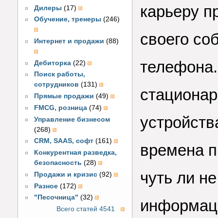
карьеру п
Дилеры
(17)
Обучение, тренеры
(246)
своего со
Интернет и продажи
(88)
телефона.
Дебиторка
(22)
Поиск работы,
сотрудников
(131)
стационар
Прямые продажи
(49)
FMCG, розница
(74)
устройств
Управление бизнесом
(268)
CRM, SAAS, софт
(161)
времена п
Конкурентная разведка,
безопасность
(28)
чуть ли н
Продажи и кризис
(92)
Разное
(172)
"Песочница"
(32)
информаци
Всего статей 4541