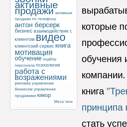
активные
продажи
вырабатыв
активные
продажи по телефону
антон берсерк
которые п
бизнес
взаимодействие с
видео
клиентом
профессио
книга
клиентский сервис
мотивация
обучения 
обучение
подбор
психология
персонала
работа с
компании.
возражениями
реклама
управление
книга
"Тре
бизнесом
управление
юмор
продажами
Мета теги
принципа 
стать усп