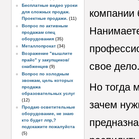
Бесплатные видео уроки
компании 
для сложных продаж.
Проектные продажи.
(11)
Вопрос по активным
Нанимает
продажам спец
оборудования
(35)
профессио
Металлопрокат
(34)
Возражение "вышлите
прайс" у закупщиков/
свое дело
снабженцев
(9)
Вопрос по холодным
звонкам, цель которых
Но тогда 
продажа
образовательных услуг
(12)
зачем нуж
Продаю осветительные
оборудование, не знаю
предназна
кто будет лпр,?
подскажите пожалуйста
(5)