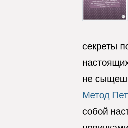
секреты п
настоящих
не сыщеш
Метод Пет
собой нас
новичками