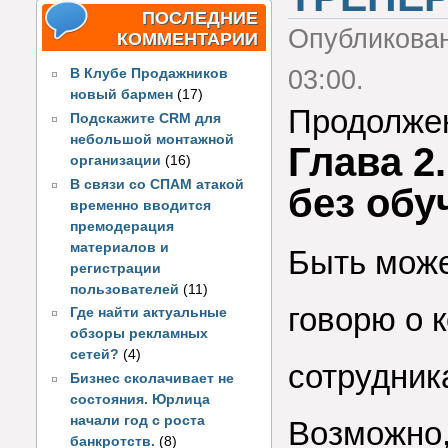
ПОСЛЕДНИЕ
Опубликова
КОММЕНТАРИИ
03:00.
В Клубе Продажников
новый бармен
(17)
Продолже
Подскажите CRM для
небольшой монтажной
Глава 2
организации
(16)
В связи со СПАМ атакой
без обу
временно вводится
премодерация
материалов и
Быть може
регистрации
пользователей
(11)
говорю о 
Где найти актуальные
обзоры рекламных
сетей?
(4)
сотрудник
Бизнес сколачивает не
состояния. Юрлица
начали год с роста
Возможно,
банкротств.
(8)