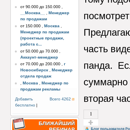
от 90.000 до 150.000
,
посмотрет
__Москва__
,
Менеджер
по продажам
от 150.000
,
Москва
,
Предлага
Менеджер по продажам
(проектные продажи,
работа с...
часть вид
от 50.000 до 70.000
,
Аккаунт-менеджер
панда.
Ес
от 70.000 до 200.000
,
г
Новосибирск
,
Менеджер
отдела продаж
суммарно
,
Москва
,
Менеджер по
продажам рекламы
вторая час
Добавить
Всего 4262
бесплатно
|
1
БЛИЖАЙШИЙ
ВЕБИНАР
Голос за!
Блог пользователя Р