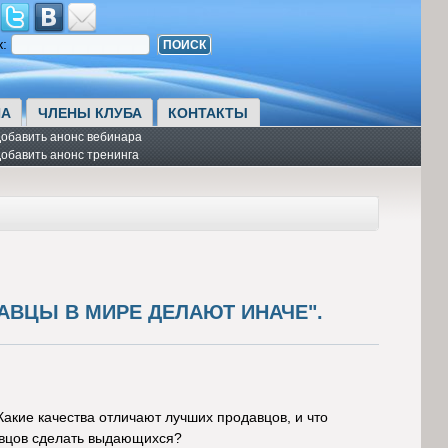
к:
А
ЧЛЕНЫ КЛУБА
КОНТАКТЫ
обавить анонс вебинара
обавить анонс тренинга
АВЦЫ В МИРЕ ДЕЛАЮТ ИНАЧЕ".
кие качества отличают лучших продавцов, и что
авцов сделать выдающихся?