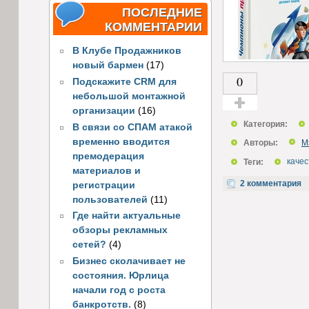
ПОСЛЕДНИЕ
КОММЕНТАРИИ
В Клубе Продажников
новый бармен
(17)
0
Подскажите CRM для
небольшой монтажной
организации
(16)
Голос за!
Категория:
В связи со СПАМ атакой
временно вводится
Авторы:
М
премодерация
Теги:
качес
материалов и
2 комментария
регистрации
пользователей
(11)
Где найти актуальные
обзоры рекламных
сетей?
(4)
Бизнес сколачивает не
состояния. Юрлица
начали год с роста
банкротств.
(8)