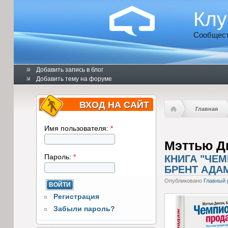
Клу
Сообщест
Добавить запись в блог
Добавить тему на форуме
ВХОД НА САЙТ
Главная
Имя пользователя:
*
Мэттью Д
Пароль:
*
КНИГА "ЧЕ
БРЕНТ АДА
Опубликовано
Главный 
Регистрация
Забыли пароль?