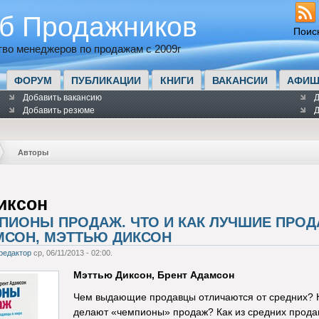
б Продажников
Поис
во менеджеров по продажам с 2009г
ФОРУМ
ПУБЛИКАЦИИ
КНИГИ
ВАКАНСИИ
АФИШ
Добавить вакансию
Д
Добавить резюме
Д
Авторы
иксон
МПИОНЫ ПРОДАЖ. ЧТО И КАК ЛУЧШИЕ ПРОД
МСОН, МЭТТЬЮ ДИКСОН
редактор
ср, 06/11/2013 - 02:00.
Мэттью Диксон, Брент Адамсон
Чем выдающие продавцы отличаются от средних? Ка
делают «чемпионы» продаж? Как из средних прод