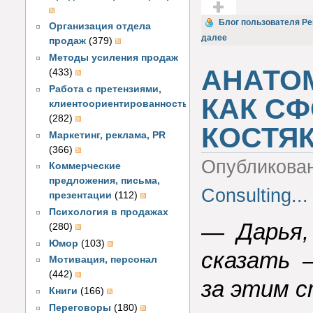
Голос за!
Блог пользователя Per
Организация отдела
далее
продаж
(379)
Методы усиления продаж
АНАТО
(433)
Работа с претензиями,
КАК С
клиентоориентированность
(282)
КОСТЯ
Маркетинг, реклама, PR
(366)
Опубликова
Коммерческие
предложения, письма,
Consulting...
презентации
(112)
Психология в продажах
— Дарья, 
(280)
Юмор
(103)
сказать –
Мотивация, персонал
(442)
за этим 
Книги
(166)
Переговоры
(180)