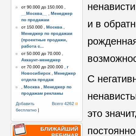
ненависти
от 90.000 до 150.000
,
__Москва__
,
Менеджер
по продажам
и в обрат
от 150.000
,
Москва
,
Менеджер по продажам
рожденная
(проектные продажи,
работа с...
от 50.000 до 70.000
,
возможнос
Аккаунт-менеджер
от 70.000 до 200.000
,
г
Новосибирск
,
Менеджер
С негатив
отдела продаж
,
Москва
,
Менеджер по
ненависть
продажам рекламы
Добавить
Всего 4262
бесплатно
|
это значит
постоянно
БЛИЖАЙШИЙ
ВЕБИНАР