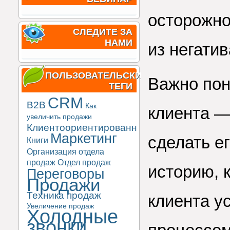
осторожно
СЛЕДИТЕ ЗА
НАМИ
из негатив
ПОЛЬЗОВАТЕЛЬСКИЕ
Важно пон
ТЕГИ
CRM
B2B
Как
клиента —
увеличить продажи
Клиентоориентированность
Маркетинг
сделать е
Книги
Организация отдела
продаж
Отдел продаж
историю, 
Переговоры
Продажи
Техника продаж
клиента у
Увеличение продаж
Холодные
звонки