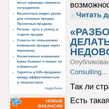
возможнос
могут однажды заменить
сотрудников
Читать д
Бесплатные видео уроки
для сложных продаж.
Проектные продажи.
«РАЗБО
Рутина - путь к успеху в
отделе продаж
ДЕЛАТЬ
Советы по повышению
конверсии продаж через
НЕДОВ
переписку
Когнитивные искажения:
Опубликова
какие бывают и можно ли
избавиться
Consulting...
Скрипты в b2b-продажах:
между эффективностью
и творчеством
Так ли ст
подробнее
Есть така
НОВЫЕ
ВАКАНСИИ