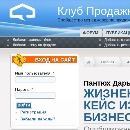
Клуб Продаж
Сообщество менеджеров по продаж
ФОРУМ
ПУБЛИКАЦ
Добавить запись в блог
Добавить вака
Добавить тему на форуме
Добавить резю
ВХОД НА САЙТ
Главная
А
Имя пользователя:
*
Пантюх Дар
ЖИЗНЕ
Пароль:
*
КЕЙС 
Регистрация
БИЗНЕ
Забыли пароль?
Опубликова