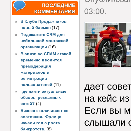
ПОСЛЕДНИЕ
03:00.
КОММЕНТАРИИ
В Клубе Продажников
новый бармен
(17)
Подскажите CRM для
небольшой монтажной
организации
(16)
В связи со СПАМ атакой
временно вводится
премодерация
материалов и
регистрации
дает сове
пользователей
(11)
Где найти актуальные
на кейс и
обзоры рекламных
сетей?
(4)
Если вы м
Бизнес сколачивает не
состояния. Юрлица
слышали о
начали год с роста
банкротств.
(8)