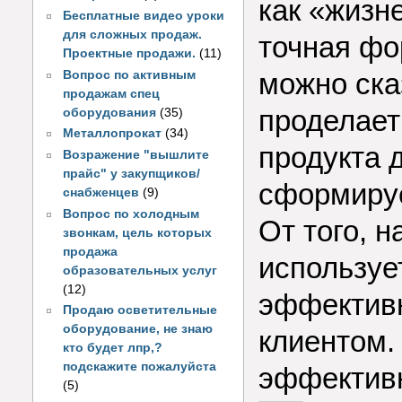
как «жизн
Бесплатные видео уроки
для сложных продаж.
точная фо
Проектные продажи.
(11)
можно сказ
Вопрос по активным
продажам спец
проделает
оборудования
(35)
Металлопрокат
(34)
продукта д
Возражение "вышлите
прайс" у закупщиков/
сформируе
снабженцев
(9)
Вопрос по холодным
От того, 
звонкам, цель которых
продажа
используе
образовательных услуг
(12)
эффективн
Продаю осветительные
оборудование, не знаю
клиентом.
кто будет лпр,?
подскажите пожалуйста
эффективн
(5)