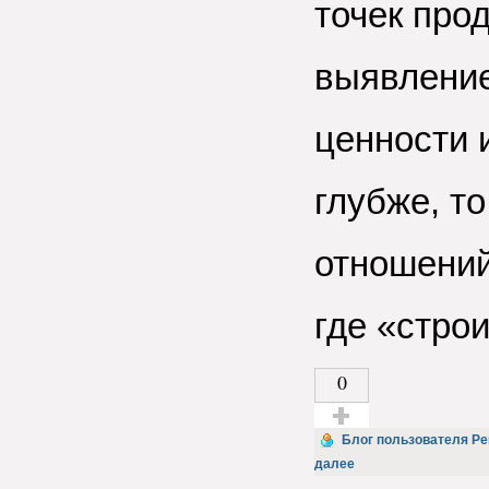
точек про
выявление
ценности и
глубже, то
отношений
где «стро
0
Голос за!
Блог пользователя Per
далее