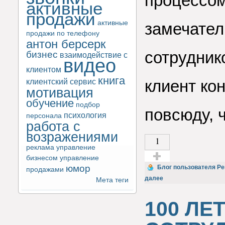
процессом
активные
продажи
активные
замечател
продажи по телефону
антон берсерк
сотрудник
бизнес
взаимодействие с
видео
клиентом
книга
клиентский сервис
клиент ко
мотивация
обучение
подбор
повсюду, 
психология
персонала
работа с
возражениями
1
реклама
управление
бизнесом
управление
юмор
Голос за!
Блог пользователя Per
продажами
далее
Мета теги
100 ЛЕ