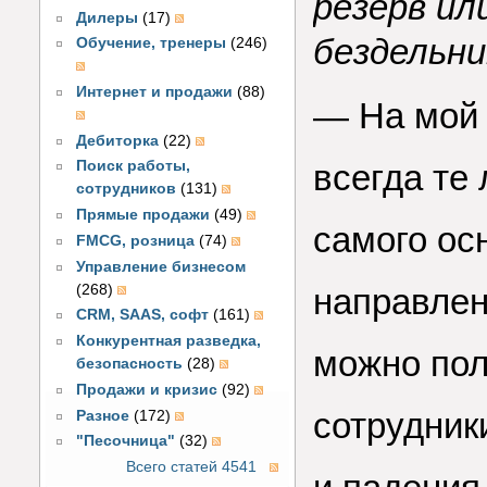
резерв и
Дилеры
(17)
бездельни
Обучение, тренеры
(246)
Интернет и продажи
(88)
— На мой 
Дебиторка
(22)
всегда те
Поиск работы,
сотрудников
(131)
Прямые продажи
(49)
самого ос
FMCG, розница
(74)
Управление бизнесом
(268)
направлен
CRM, SAAS, софт
(161)
Конкурентная разведка,
можно пол
безопасность
(28)
Продажи и кризис
(92)
сотрудник
Разное
(172)
"Песочница"
(32)
Всего статей 4541