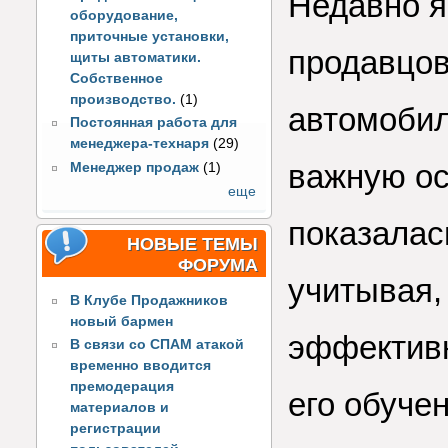
Недавно я
оборудование,
приточные установки,
продавцов
щиты автоматики.
Собственное
производство.
(1)
автомобил
Постоянная работа для
менеджера-технаря
(29)
важную ос
Менеджер продаж
(1)
еще
показалас
НОВЫЕ ТЕМЫ
ФОРУМА
учитывая,
В Клубе Продажников
новый бармен
эффективн
В связи со СПАМ атакой
временно вводится
премодерация
его обучен
материалов и
регистрации