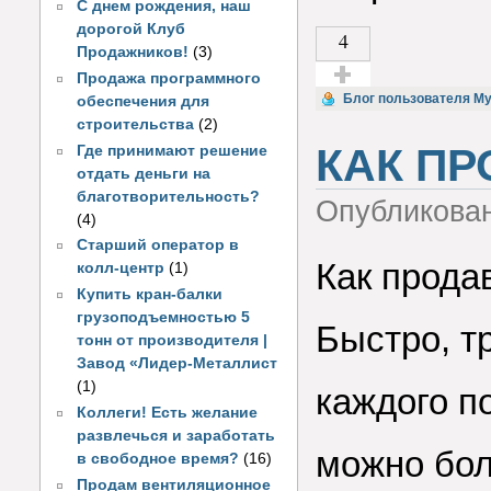
С днем рождения, наш
дорогой Клуб
4
Продажников!
(3)
Продажа программного
Голос за!
Блог пользователя M
обеспечения для
строительства
(2)
КАК ПР
Где принимают решение
отдать деньги на
благотворительность?
Опубликова
(4)
Старший оператор в
Как прода
колл-центр
(1)
Купить кран-балки
грузоподъемностью 5
Быстро, т
тонн от производителя |
Завод «Лидер-Металлист
(1)
каждого п
Коллеги! Есть желание
развлечься и заработать
можно бол
в свободное время?
(16)
Продам вентиляционное