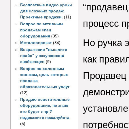
“продавец 
Бесплатные видео уроки
для сложных продаж.
Проектные продажи.
(11)
процесс п
Вопрос по активным
продажам спец
оборудования
(35)
Но ручка э
Металлопрокат
(34)
Возражение "вышлите
прайс" у закупщиков/
как правил
снабженцев
(9)
Вопрос по холодным
Продавец 
звонкам, цель которых
продажа
образовательных услуг
демонстри
(12)
Продаю осветительные
установле
оборудование, не знаю
кто будет лпр,?
подскажите пожалуйста
потребнос
(5)