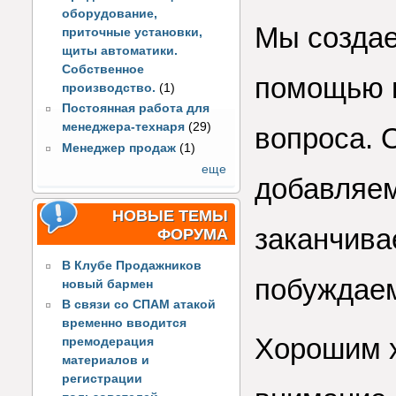
оборудование,
Мы создае
приточные установки,
щиты автоматики.
Собственное
помощью 
производство.
(1)
Постоянная работа для
менеджера-технаря
(29)
вопроса. 
Менеджер продаж
(1)
еще
добавляем
НОВЫЕ ТЕМЫ
заканчив
ФОРУМА
В Клубе Продажников
побуждаем
новый бармен
В связи со СПАМ атакой
временно вводится
Хорошим х
премодерация
материалов и
регистрации