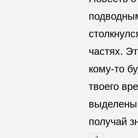
подводны
столкнулся
частях. Э
кому-то б
твоего вр
выделены 
получай з
2