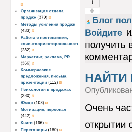
1
Организация отдела
Голос за!
продаж
(379)
Блог по
Методы усиления продаж
и
Войдите
(433)
Работа с претензиями,
получить 
клиентоориентированность
(282)
коммента
Маркетинг, реклама, PR
(366)
Коммерческие
НАЙТИ
предложения, письма,
презентации
(112)
Опубликова
Психология в продажах
(280)
Юмор
(103)
Очень ча
Мотивация, персонал
(442)
открытии 
Книги
(166)
Переговоры
(180)