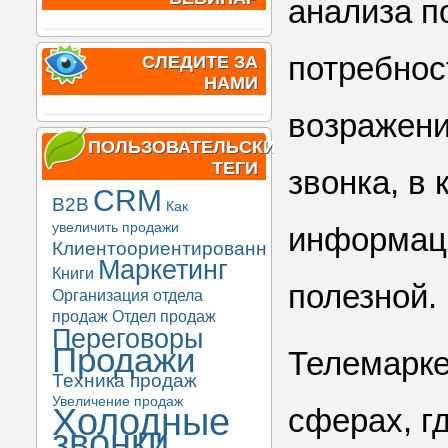
анализа п
потребнос
СЛЕДИТЕ ЗА
НАМИ
возражени
ПОЛЬЗОВАТЕЛЬСКИЕ
ТЕГИ
звонка, в
CRM
B2B
Как
увеличить продажи
информаци
Клиентоориентированность
Маркетинг
Книги
полезной.
Организация отдела
продаж
Отдел продаж
Переговоры
Продажи
Телемарке
Техника продаж
Увеличение продаж
Холодные
сферах, г
звонки