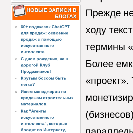
НОВЫЕ ЗАПИСИ В
Прежде не
БЛОГАХ
ходу текс
60+ подсказок ChatGPT
для продаж: освоение
продаж с помощью
термины «
искусственного
интеллекта
С днем рождения, наш
Более емк
дорогой Клуб
Продажников!
«проект». 
Крутым боссом быть
легко?
Ищем менеджеров по
монетизир
продажам строительных
материалов.
Как "Агенты
(бизнесов
искусственного
интеллекта", которые
параллель
бродят по Интернету,