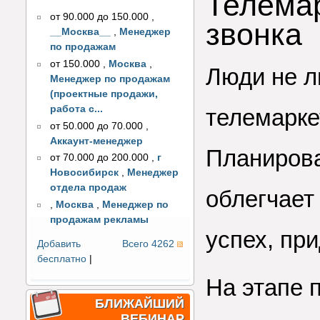
Телемар
от 90.000 до 150.000
,
звонка
__Москва__
,
Менеджер
по продажам
от 150.000
,
Москва
,
Люди не л
Менеджер по продажам
(проектные продажи,
работа с...
телемарке
от 50.000 до 70.000
,
Аккаунт-менеджер
Планирова
от 70.000 до 200.000
,
г
Новосибирск
,
Менеджер
отдела продаж
облегчает
,
Москва
,
Менеджер по
продажам рекламы
успех, пр
Добавить
Всего 4262
бесплатно
|
На этапе 
БЛИЖАЙШИЙ
ВЕБИНАР