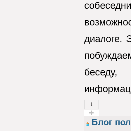
собеседн
возможно
диалоге. 
побужда
беседу,
информаци
1
Голос за!
Блог по