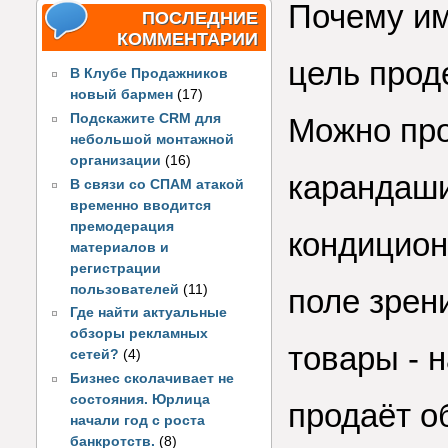
Почему им
ПОСЛЕДНИЕ
КОММЕНТАРИИ
цель прод
В Клубе Продажников
новый бармен
(17)
Подскажите CRM для
Можно про
небольшой монтажной
организации
(16)
карандаши,
В связи со СПАМ атакой
временно вводится
премодерация
кондицион
материалов и
регистрации
пользователей
(11)
поле зрен
Где найти актуальные
обзоры рекламных
товары - 
сетей?
(4)
Бизнес сколачивает не
состояния. Юрлица
продаёт об
начали год с роста
банкротств.
(8)