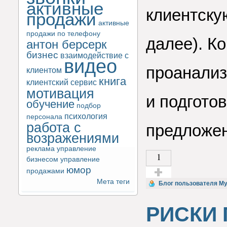
активные
клиентску
продажи
активные
продажи по телефону
далее). К
антон берсерк
бизнес
взаимодействие с
видео
проанализ
клиентом
книга
клиентский сервис
мотивация
и подгото
обучение
подбор
психология
персонала
работа с
предложен
возражениями
реклама
управление
1
бизнесом
управление
юмор
продажами
Мета теги
Голос за!
Блог пользователя M
РИСКИ 