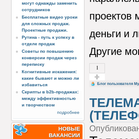
могут однажды заменить
сотрудников
проектов 
Бесплатные видео уроки
для сложных продаж.
Проектные продажи.
деньги и 
Рутина - путь к успеху в
отделе продаж
Другие мо
Советы по повышению
конверсии продаж через
переписку
1
Когнитивные искажения:
какие бывают и можно ли
Голос за!
Блог пользователя M
избавиться
Скрипты в b2b-продажах:
ТЕЛЕМ
между эффективностью
и творчеством
(ТЕЛЕ
подробнее
Опубликова
НОВЫЕ
ВАКАНСИИ