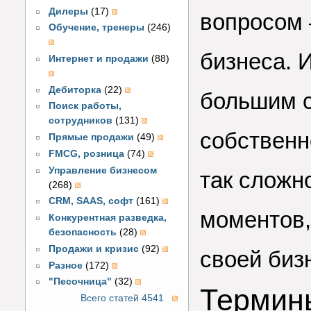
Дилеры
(17)
вопросом 
Обучение, тренеры
(246)
бизнеса. И
Интернет и продажи
(88)
Дебиторка
(22)
большим с
Поиск работы,
сотрудников
(131)
собственн
Прямые продажи
(49)
FMCG, розница
(74)
Управление бизнесом
так сложн
(268)
CRM, SAAS, софт
(161)
моментов,
Конкурентная разведка,
безопасность
(28)
Продажи и кризис
(92)
своей биз
Разное
(172)
"Песочница"
(32)
Термин
Всего статей 4541