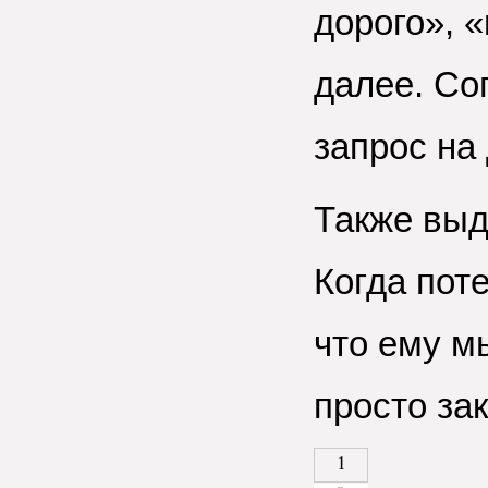
дорого», 
далее. Со
запрос на
Также выд
Когда пот
что ему м
просто за
1