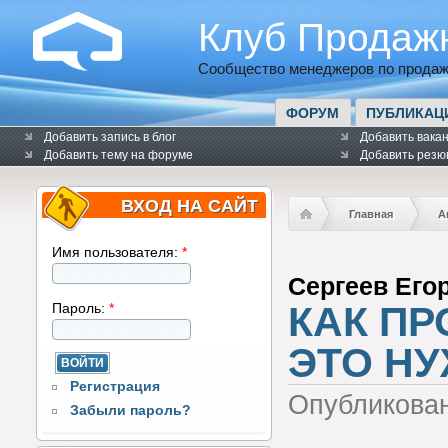
Клуб Продаж
Сообщество менеджеров по продаж
ФОРУМ
ПУБЛИКАЦ
Добавить запись в блог
Добавить вака
Добавить тему на форуме
Добавить резю
ВХОД НА САЙТ
Главная
А
Имя пользователя:
*
Сергеев Его
КАК ПР
Пароль:
*
ЭТО Н
Регистрация
Опубликова
Забыли пароль?