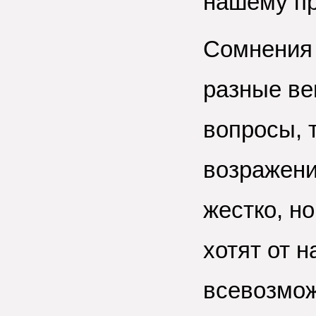
нашему п
Сомнения 
разные ве
вопросы, т
возражени
жестко, но
хотят от 
всевозмож