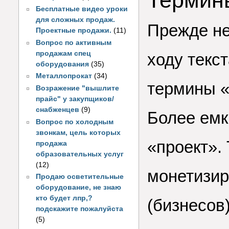
Термин
Бесплатные видео уроки
для сложных продаж.
Прежде не
Проектные продажи.
(11)
Вопрос по активным
продажам спец
ходу текс
оборудования
(35)
Металлопрокат
(34)
термины «
Возражение "вышлите
прайс" у закупщиков/
снабженцев
(9)
Более емк
Вопрос по холодным
звонкам, цель которых
«проект». 
продажа
образовательных услуг
(12)
монетизир
Продаю осветительные
оборудование, не знаю
кто будет лпр,?
(бизнесов
подскажите пожалуйста
(5)