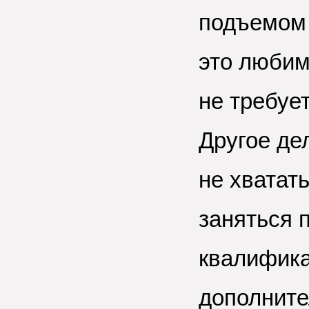
подъемом 
это любим
не требуе
Другое де
не хватат
заняться 
квалифика
дополните