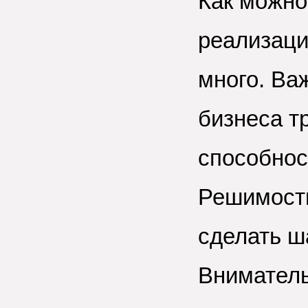
Как можно
реализаци
много. Ва
бизнеса т
способнос
Решимост
сделать ш
Внимател