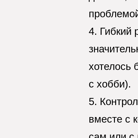
проблемой
4. Гибкий
значитель
хотелось 
с хобби).
5. Контро
вместе с 
сам или с