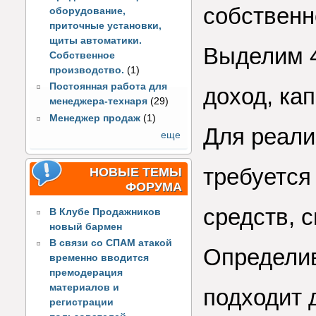
собственн
оборудование,
приточные установки,
щиты автоматики.
Выделим 4
Собственное
производство.
(1)
Постоянная работа для
доход, ка
менеджера-технаря
(29)
Менеджер продаж
(1)
Для реали
еще
требуется
НОВЫЕ ТЕМЫ
ФОРУМА
средств, с
В Клубе Продажников
новый бармен
В связи со СПАМ атакой
Определив
временно вводится
премодерация
материалов и
подходит 
регистрации