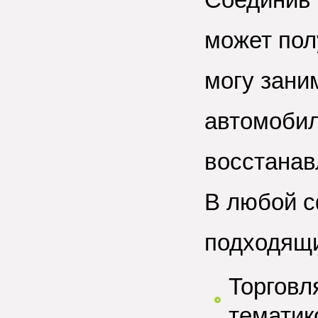
может пол
могу зани
автомобил
восстанав
В любой с
подходящи
Торговл
тематик