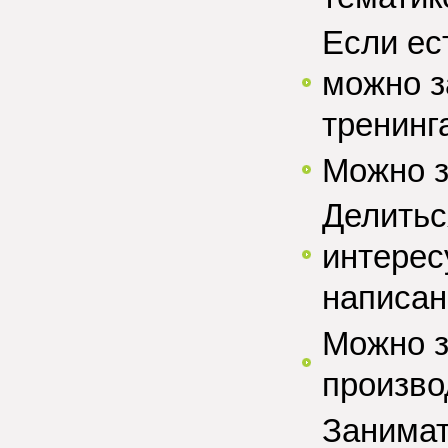
Если ес
можно з
тренинг
Можно з
Делитьс
интерес
написани
Можно з
произво
Занимат