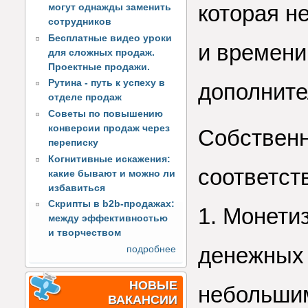
которая н
могут однажды заменить
сотрудников
Бесплатные видео уроки
и времени
для сложных продаж.
Проектные продажи.
Рутина - путь к успеху в
дополните
отделе продаж
Советы по повышению
конверсии продаж через
Собственн
переписку
Когнитивные искажения:
соответст
какие бывают и можно ли
избавиться
Скрипты в b2b-продажах:
1. Монети
между эффективностью
и творчеством
денежных 
подробнее
НОВЫЕ
небольши
ВАКАНСИИ