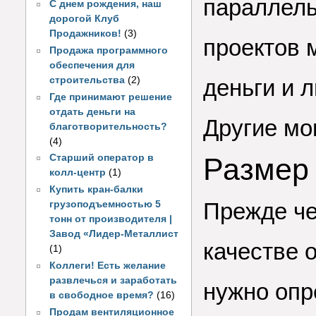
параллель
С днем рождения, наш
дорогой Клуб
Продажников!
(3)
проектов 
Продажа программного
обеспечения для
строительства
(2)
деньги и 
Где принимают решение
отдать деньги на
Другие мо
благотворительность?
(4)
Старший оператор в
Размер
колл-центр
(1)
Купить кран-балки
Прежде че
грузоподъемностью 5
тонн от производителя |
Завод «Лидер-Металлист
качестве 
(1)
Коллеги! Есть желание
развлечься и заработать
нужно опр
в свободное время?
(16)
Продам вентиляционное