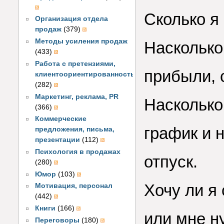
Сколько я 
Организация отдела
продаж
(379)
Методы усиления продаж
Насколько
(433)
Работа с претензиями,
прибыли, 
клиентоориентированность
(282)
Маркетинг, реклама, PR
Насколько
(366)
Коммерческие
график и 
предложения, письма,
презентации
(112)
Психология в продажах
отпуск.
(280)
Юмор
(103)
Хочу ли я
Мотивация, персонал
(442)
Книги
(166)
или мне н
Переговоры
(180)