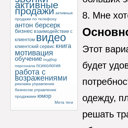
активные
продажи
8. Мне хо
активные
продажи по телефону
антон берсерк
Основн
бизнес
взаимодействие с
видео
клиентом
книга
клиентский сервис
Этот вариа
мотивация
обучение
подбор
будет удо
психология
персонала
работа с
возражениями
потребнос
реклама
управление
бизнесом
управление
одежду, п
юмор
продажами
Мета теги
решать тр