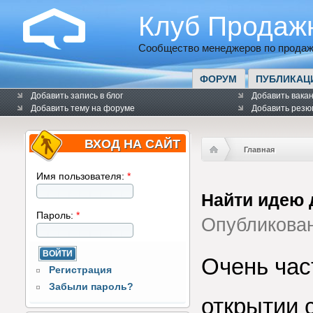
Клуб Продаж
Сообщество менеджеров по продаж
ФОРУМ
ПУБЛИКАЦ
Добавить запись в блог
Добавить вака
Добавить тему на форуме
Добавить резю
ВХОД НА САЙТ
Главная
Имя пользователя:
*
Найти идею 
Пароль:
*
Опубликова
Очень ча
Регистрация
Забыли пароль?
открытии 