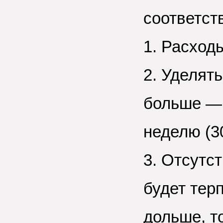
соответст
1. Расход
2. Уделят
больше — 
неделю (30
3. Отсутс
будет тер
дольше, т