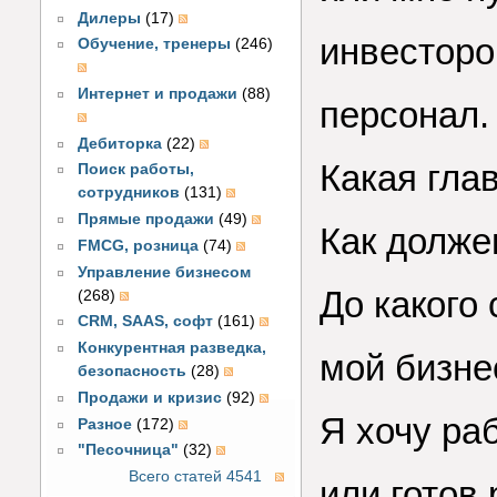
Дилеры
(17)
инвесторо
Обучение, тренеры
(246)
Интернет и продажи
(88)
персонал.
Дебиторка
(22)
Какая гла
Поиск работы,
сотрудников
(131)
Прямые продажи
(49)
Как долже
FMCG, розница
(74)
Управление бизнесом
До какого
(268)
CRM, SAAS, софт
(161)
Конкурентная разведка,
мой бизне
безопасность
(28)
Продажи и кризис
(92)
Я хочу ра
Разное
(172)
"Песочница"
(32)
Всего статей 4541
или готов 