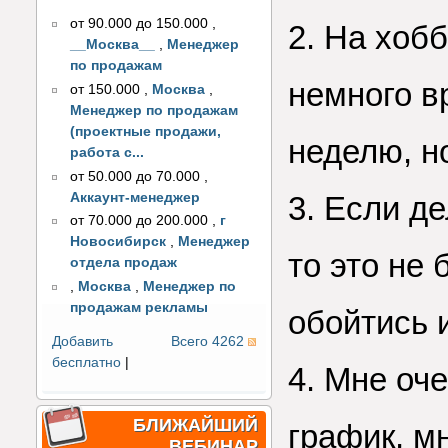
от 90.000 до 150.000
,
2. На хобб
__Москва__
,
Менеджер
по продажам
немного в
от 150.000
,
Москва
,
Менеджер по продажам
(проектные продажи,
неделю, но
работа с...
от 50.000 до 70.000
,
Аккаунт-менеджер
3. Если д
от 70.000 до 200.000
,
г
Новосибирск
,
Менеджер
то это не
отдела продаж
,
Москва
,
Менеджер по
продажам рекламы
обойтись 
Добавить
Всего 4262
бесплатно
|
4. Мне оч
БЛИЖАЙШИЙ
график, м
ВЕБИНАР