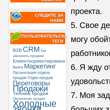
проекта.
СЛЕДИТЕ ЗА
НАМИ
5. Свое д
ПОЛЬЗОВАТЕЛЬСКИЕ
могу обой
ТЕГИ
CRM
B2B
работнико
Как
увеличить продажи
Клиентоориентированность
Маркетинг
6. Я жду 
Книги
Организация отдела
продаж
Отдел продаж
удовольст
Переговоры
Продажи
7. Моя за
Техника продаж
Увеличение продаж
Холодные
звонки
больших з