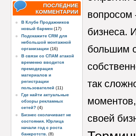
ПОСЛЕДНИЕ
КОММЕНТАРИИ
вопросом 
В Клубе Продажников
бизнеса. И
новый бармен
(17)
Подскажите CRM для
небольшой монтажной
большим с
организации
(16)
В связи со СПАМ атакой
временно вводится
собственн
премодерация
материалов и
так сложн
регистрации
пользователей
(11)
Где найти актуальные
моментов,
обзоры рекламных
сетей?
(4)
Бизнес сколачивает не
своей биз
состояния. Юрлица
начали год с роста
банкротств.
(8)