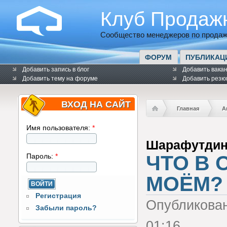
Клуб Продаж
Сообщество менеджеров по продаж
ФОРУМ
ПУБЛИКАЦ
Добавить запись в блог
Добавить вака
Добавить тему на форуме
Добавить резю
ВХОД НА САЙТ
Главная
А
Имя пользователя:
*
Шарафутдин
ЧТО В 
Пароль:
*
МОЁМ?
Регистрация
Опубликова
Забыли пароль?
01:16.