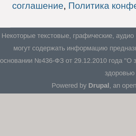
соглашение
,
Политика конф
Некоторые текстовые, графические, аудио
могут содержать информацию предназн
основании №436-ФЗ от 29.12.2010 года "О
здоровью 
Powered by
Drupal
, an ope