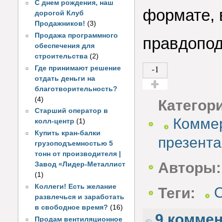
С днем рождения, наш
формате, 
дорогой Клуб
Продажников!
(3)
Продажа программного
правдопо
обеспечения для
строительства
(2)
-1
Где принимают решение
отдать деньги на
благотворительность?
Голос за!
(4)
Категор
Старший оператор в
Коммер
колл-центр
(1)
Купить кран-балки
презент
грузоподъемностью 5
тонн от производителя |
Авторы:
Завод «Лидер-Металлист
(1)
Коллеги! Есть желание
Теги:
развлечься и заработать
в свободное время?
(16)
9 комме
Продам вентиляционное