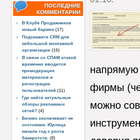
ПОСЛЕДНИЕ
КОММЕНТАРИИ
В Клубе Продажников
новый бармен
(17)
Подскажите CRM для
небольшой монтажной
организации
(16)
В связи со СПАМ атакой
временно вводится
напрямую 
премодерация
материалов и
регистрации
фирмы (че
пользователей
(11)
Где найти актуальные
можно сов
обзоры рекламных
сетей?
(4)
Бизнес сколачивает не
инструмен
состояния. Юрлица
начали год с роста
банкротств.
(8)