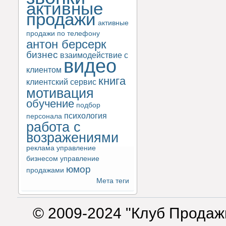
активные
продажи
активные
продажи по телефону
антон берсерк
бизнес
взаимодействие с
видео
клиентом
книга
клиентский сервис
мотивация
обучение
подбор
психология
персонала
работа с
возражениями
реклама
управление
бизнесом
управление
юмор
продажами
Мета теги
© 2009-2024 "Клуб Продаж