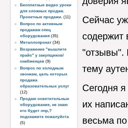
доверия я
Бесплатные видео уроки
для сложных продаж.
Сейчас уж
Проектные продажи.
(11)
Вопрос по активным
продажам спец
содержит 
оборудования
(35)
Металлопрокат
(34)
Возражение "вышлите
"отзывы".
прайс" у закупщиков/
снабженцев
(9)
тему ауте
Вопрос по холодным
звонкам, цель которых
продажа
Сегодня я
образовательных услуг
(12)
Продаю осветительные
их написа
оборудование, не знаю
кто будет лпр,?
подскажите пожалуйста
весьма по
(5)