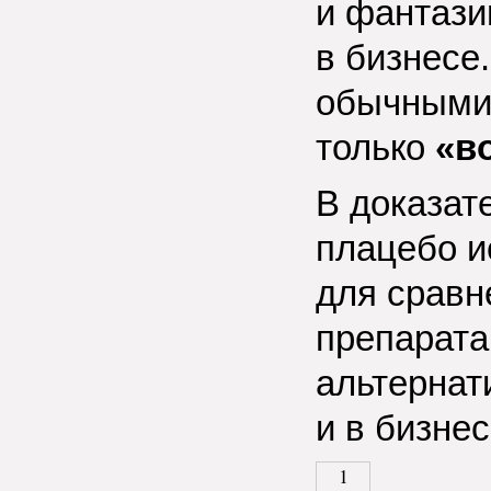
и фантази
в бизнесе
обычными
только
«в
В доказат
плацебо и
для сравн
препарата
альтернат
и в бизне
1