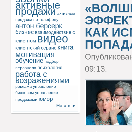
активные
«ВОЛШ
продажи
активные
ЭФФЕКТ
продажи по телефону
антон берсерк
КАК ИС
бизнес
взаимодействие с
видео
ПОПАД
клиентом
книга
клиентский сервис
мотивация
Опубликова
обучение
подбор
09:13.
психология
персонала
работа с
возражениями
реклама
управление
бизнесом
управление
юмор
продажами
Мета теги