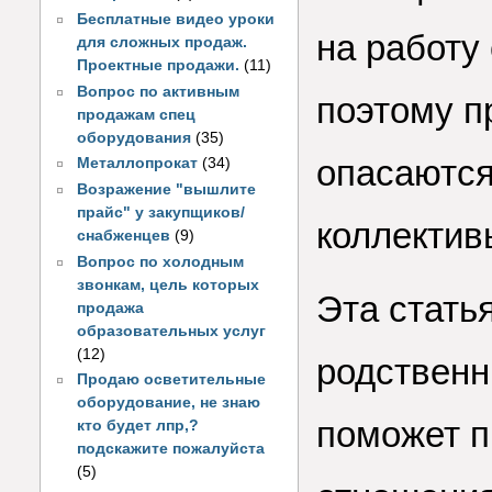
Бесплатные видео уроки
на работу
для сложных продаж.
Проектные продажи.
(11)
Вопрос по активным
поэтому п
продажам спец
оборудования
(35)
опасаются
Металлопрокат
(34)
Возражение "вышлите
прайс" у закупщиков/
коллектив
снабженцев
(9)
Вопрос по холодным
звонкам, цель которых
Эта статья
продажа
образовательных услуг
(12)
родственн
Продаю осветительные
оборудование, не знаю
поможет п
кто будет лпр,?
подскажите пожалуйста
(5)