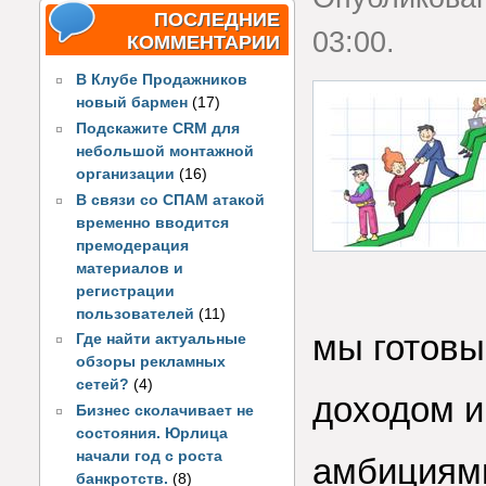
ПОСЛЕДНИЕ
03:00.
КОММЕНТАРИИ
В Клубе Продажников
новый бармен
(17)
Подскажите CRM для
небольшой монтажной
организации
(16)
В связи со СПАМ атакой
временно вводится
премодерация
материалов и
регистрации
пользователей
(11)
мы готовы
Где найти актуальные
обзоры рекламных
сетей?
(4)
доходом 
Бизнес сколачивает не
состояния. Юрлица
начали год с роста
амбициями
банкротств.
(8)