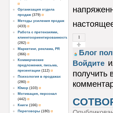
напряженн
Организация отдела
продаж
(379)
Методы усиления продаж
настоящее
(433)
Работа с претензиями,
1
клиентоориентированность
(282)
Маркетинг, реклама, PR
Голос за!
Блог пол
(366)
Коммерческие
и
Войдите
предложения, письма,
презентации
(112)
получить 
Психология в продажах
коммента
(280)
Юмор
(103)
Мотивация, персонал
СОТВО
(442)
Книги
(166)
Опубликова
Переговоры
(180)