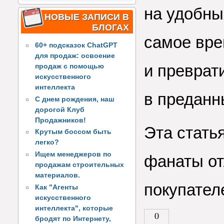
на удобны
НОВЫЕ ЗАПИСИ В
БЛОГАХ
самое вре
60+ подсказок ChatGPT
для продаж: освоение
и преврат
продаж с помощью
искусственного
интеллекта
в преданн
С днем рождения, наш
дорогой Клуб
Продажников!
Эта статья
Крутым боссом быть
легко?
Ищем менеджеров по
фанаты от
продажам строительных
материалов.
покупателе
Как "Агенты
искусственного
интеллекта", которые
0
бродят по Интернету,