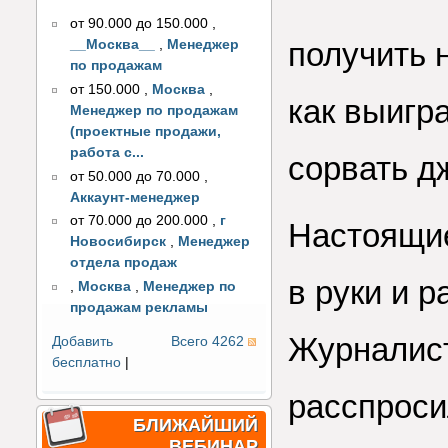
от 90.000 до 150.000
,
получить 
__Москва__
,
Менеджер
по продажам
от 150.000
,
Москва
,
как выигр
Менеджер по продажам
(проектные продажи,
работа с...
сорвать д
от 50.000 до 70.000
,
Аккаунт-менеджер
от 70.000 до 200.000
,
г
Настоящие
Новосибирск
,
Менеджер
отдела продаж
в руки и р
,
Москва
,
Менеджер по
продажам рекламы
Журналист
Добавить
Всего 4262
бесплатно
|
расспроси
БЛИЖАЙШИЙ
ВЕБИНАР