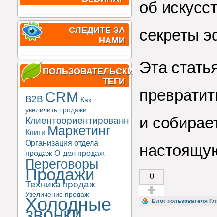
об искусс
СЛЕДИТЕ ЗА
секреты э
НАМИ
Эта статья
ПОЛЬЗОВАТЕЛЬСКИЕ
ТЕГИ
превратит
CRM
B2B
Как
увеличить продажи
и собирае
Клиентоориентированность
Маркетинг
Книги
Организация отдела
настоящую
продаж
Отдел продаж
Переговоры
Продажи
0
Техника продаж
Увеличение продаж
Холодные
Голос за!
Блог пользователя Гл
звонки