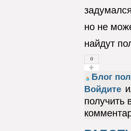
задумался
но не мож
найдут по
0
Голос за!
Блог пол
и
Войдите
получить 
коммента