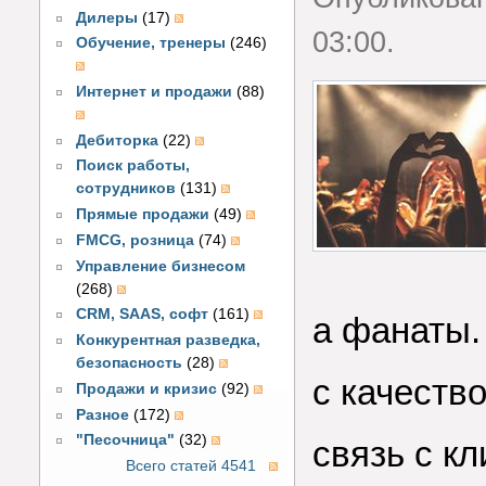
Дилеры
(17)
03:00.
Обучение, тренеры
(246)
Интернет и продажи
(88)
Дебиторка
(22)
Поиск работы,
сотрудников
(131)
Прямые продажи
(49)
FMCG, розница
(74)
Управление бизнесом
(268)
CRM, SAAS, софт
(161)
а фанаты.
Конкурентная разведка,
безопасность
(28)
с качеств
Продажи и кризис
(92)
Разное
(172)
"Песочница"
(32)
связь с к
Всего статей 4541