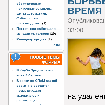
БОРЬБ
оборудование,
ВРЕМЯ
приточные установки,
щиты автоматики.
Собственное
Опубликова
производство.
(1)
03:00.
Постоянная работа для
менеджера-технаря
(29)
Менеджер продаж
(1)
еще
НОВЫЕ ТЕМЫ
ФОРУМА
В Клубе Продажников
новый бармен
В связи со СПАМ атакой
временно вводится
премодерация
на удаленк
материалов и
регистрации