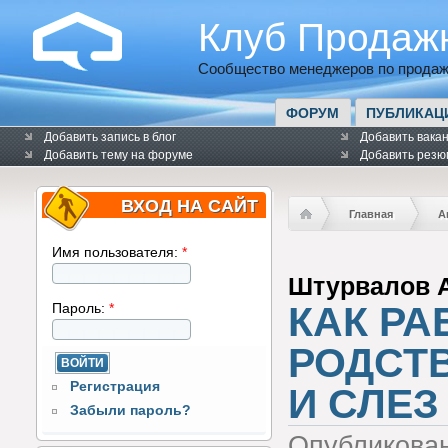
Клуб Продаж
Сообщество менеджеров по продаж
ФОРУМ
ПУБЛИКАЦ
Добавить запись в блог
Добавить вака
Добавить тему на форуме
Добавить резю
ВХОД НА САЙТ
Главная
А
Имя пользователя:
*
Штурвалов 
КАК РА
Пароль:
*
РОДСТ
Регистрация
И СЛЕЗ
Забыли пароль?
Опубликова