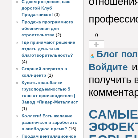
отношения
С днем рождения, наш
дорогой Клуб
Продажников!
(3)
профессио
Продажа программного
обеспечения для
0
строительства
(2)
Где принимают решение
отдать деньги на
Голос за!
Блог пол
благотворительность?
(4)
и
Войдите
Старший оператор в
колл-центр
(1)
получить 
Купить кран-балки
коммента
грузоподъемностью 5
тонн от производителя |
Завод «Лидер-Металлист
(1)
САМЫЕ
Коллеги! Есть желание
ЭФФЕК
развлечься и заработать
в свободное время?
(16)
Продам вентиляционное