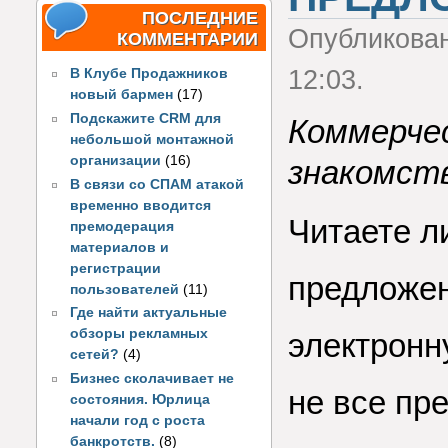
ПОСЛЕДНИЕ
Опубликова
КОММЕНТАРИИ
12:03.
В Клубе Продажников
новый бармен
(17)
Подскажите CRM для
Коммерче
небольшой монтажной
организации
(16)
знакомств
В связи со СПАМ атакой
временно вводится
Читаете л
премодерация
материалов и
регистрации
предложен
пользователей
(11)
Где найти актуальные
обзоры рекламных
электронн
сетей?
(4)
Бизнес сколачивает не
не все пр
состояния. Юрлица
начали год с роста
банкротств.
(8)