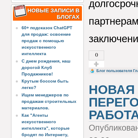
долгосроч
НОВЫЕ ЗАПИСИ В
БЛОГАХ
партнерам
60+ подсказок ChatGPT
для продаж: освоение
заключени
продаж с помощью
искусственного
0
интеллекта
С днем рождения, наш
дорогой Клуб
Голос за!
Блог пользователя Гл
Продажников!
Крутым боссом быть
НОВАЯ 
легко?
Ищем менеджеров по
ПЕРЕГ
продажам строительных
материалов.
РАБОТ
Как "Агенты
искусственного
Опубликова
интеллекта", которые
бродят по Интернету,