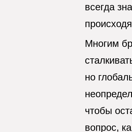
всегда зна
происход
Многим бр
сталкиват
но глобал
неопредел
чтобы ост
вопрос, ка