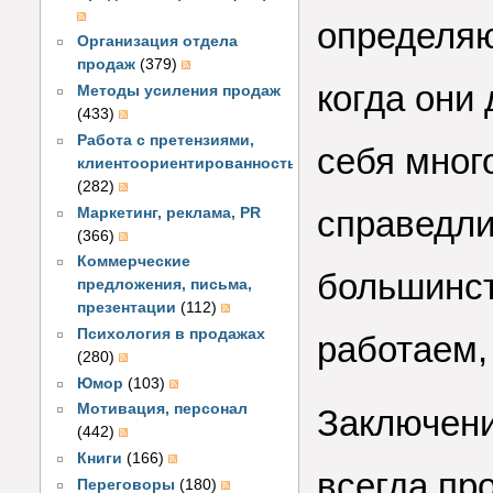
определяю
Организация отдела
продаж
(379)
когда они
Методы усиления продаж
(433)
Работа с претензиями,
себя много
клиентоориентированность
(282)
справедли
Маркетинг, реклама, PR
(366)
Коммерческие
большинст
предложения, письма,
презентации
(112)
Психология в продажах
работаем, 
(280)
Юмор
(103)
Мотивация, персонал
Заключени
(442)
Книги
(166)
всегда пр
Переговоры
(180)