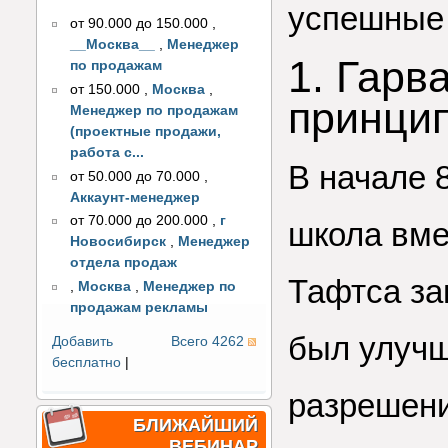
успешные 
от 90.000 до 150.000
,
__Москва__
,
Менеджер
1. Гарв
по продажам
от 150.000
,
Москва
,
принци
Менеджер по продажам
(проектные продажи,
работа с...
В начале 
от 50.000 до 70.000
,
Аккаунт-менеджер
от 70.000 до 200.000
,
г
школа вме
Новосибирск
,
Менеджер
отдела продаж
Тафтса за
,
Москва
,
Менеджер по
продажам рекламы
был улучш
Добавить
Всего 4262
бесплатно
|
разрешени
БЛИЖАЙШИЙ
ВЕБИНАР