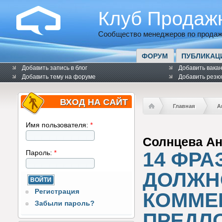
Клуб Продаж
Сообщество менеджеров по продаж
ФОРУМ
ПУБЛИКАЦ
Добавить запись в блог
Добавить вака
Добавить тему на форуме
Добавить резю
ВХОД НА САЙТ
Главная
А
Имя пользователя:
*
Солнцева Ан
14 ФРА
Пароль:
*
ДОЛЖН
Регистрация
КОММЕ
Забыли пароль?
ПРЕДЛ