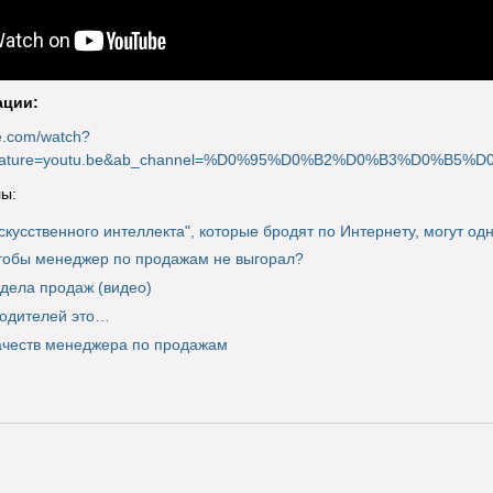
ации:
e.com/watch?
feature=youtu.be&ab_channel=%D0%95%D0%B2%D0%B3%D0%B5%
ы:
искусственного интеллекта", которые бродят по Интернету, могут о
чтобы менеджер по продажам не выгорал?
дела продаж (видео)
водителей это…
ачеств менеджера по продажам