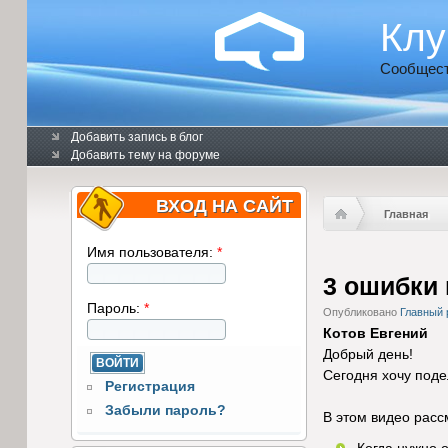
Клу
Сообщест
Добавить запись в блог
Добавить тему на форуме
ВХОД НА САЙТ
Главная
Имя пользователя:
*
3 ошибки
Пароль:
*
Опубликовано
Главный 
Котов Евгений
Добрый день!
Сегодня хочу поде
Регистрация
Забыли пароль?
В этом видео расс