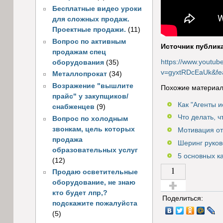
Бесплатные видео уроки
для сложных продаж.
Проектные продажи.
(11)
Вопрос по активным
Источник публик
продажам спец
https://www.youtub
оборудования
(35)
v=gyxtRDcEaUk&
Металлопрокат
(34)
Возражение "вышлите
Похожие материал
прайс" у закупщиков/
Как "Агенты 
снабженцев
(9)
Что делать, 
Вопрос по холодным
звонкам, цель которых
Мотивация от
продажа
Шеринг руко
образовательных услуг
5 основных к
(12)
1
Продаю осветительные
оборудование, не знаю
кто будет лпр,?
Голос за!
Поделиться:
подскажите пожалуйста
(5)