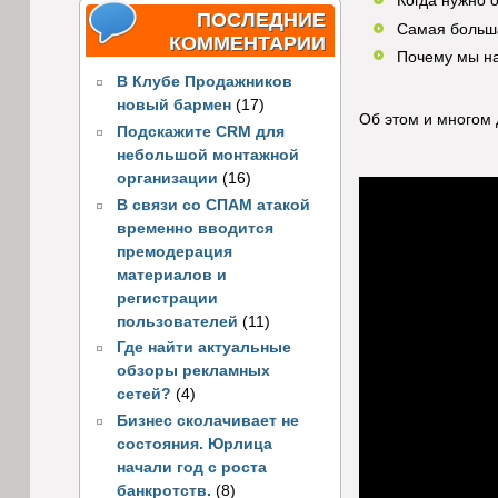
Когда нужно 
ПОСЛЕДНИЕ
Самая больша
КОММЕНТАРИИ
Почему мы на
В Клубе Продажников
новый бармен
(17)
Об этом и многом 
Подскажите CRM для
небольшой монтажной
организации
(16)
В связи со СПАМ атакой
временно вводится
премодерация
материалов и
регистрации
пользователей
(11)
Где найти актуальные
обзоры рекламных
сетей?
(4)
Бизнес сколачивает не
состояния. Юрлица
начали год с роста
банкротств.
(8)