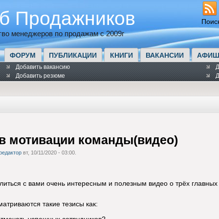
б Продажников
Поис
во менеджеров по продажам с 2009г
ФОРУМ
ПУБЛИКАЦИИ
КНИГИ
ВАКАНСИИ
АФИШ
Добавить вакансию
Д
Добавить резюме
Д
 в мотивации команды(видео)
редактор
вт, 10/11/2020 - 03:00.
литься с вами очень интересным и полезным видео о трёх главных
матриваются такие тезисы как: