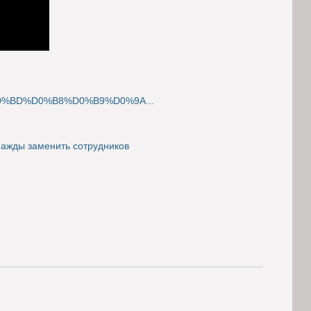
D0%BD%D0%B8%D0%B9%D0%9A...
днажды заменить сотрудников