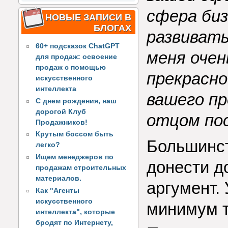
сфера биз
НОВЫЕ ЗАПИСИ В
БЛОГАХ
развивать
60+ подсказок ChatGPT
меня очен
для продаж: освоение
продаж с помощью
прекрасно
искусственного
интеллекта
вашего пр
С днем рождения, наш
дорогой Клуб
отцом по
Продажников!
Крутым боссом быть
Большинст
легко?
Ищем менеджеров по
донести д
продажам строительных
материалов.
аргумент. 
Как "Агенты
искусственного
минимум т
интеллекта", которые
бродят по Интернету,