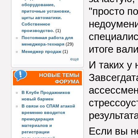
оборудование,
"просто по
приточные установки,
щиты автоматики.
недоумени
Собственное
производство.
(1)
специалист
Постоянная работа для
менеджера-технаря
(29)
итоге вал
Менеджер продаж
(1)
еще
И таких у 
Завсегдат
НОВЫЕ ТЕМЫ
ФОРУМА
ассессмен
В Клубе Продажников
новый бармен
стрессоус
В связи со СПАМ атакой
результата
временно вводится
премодерация
материалов и
Если вы н
регистрации