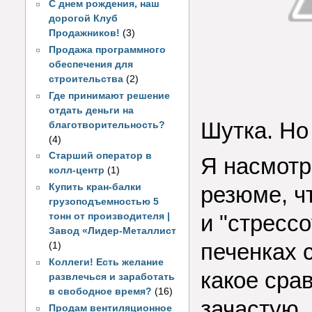
С днем рождения, наш
дорогой Клуб
Продажников!
(3)
Продажа программного
обеспечения для
строительства
(2)
Где принимают решение
отдать деньги на
Шутка. Но
благотворительность?
(4)
Старший оператор в
Я насмотр
колл-центр
(1)
Купить кран-балки
резюме, ч
грузоподъемностью 5
и "стресс
тонн от производителя |
Завод «Лидер-Металлист
печенках с
(1)
Коллеги! Есть желание
какое сра
развлечься и заработать
в свободное время?
(16)
зачастую,
Продам вентиляционное