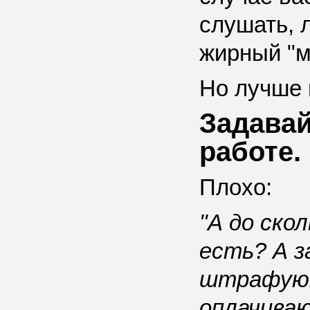
слушать, 
жирный "м
Но лучше 
Задавай
работе.
Плохо:
"А до ско
есть? А з
штрафуют
оплачиваю