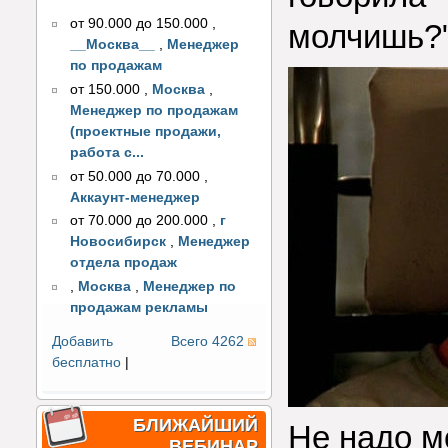
от 90.000 до 150.000
,
молчишь?
__Москва__
,
Менеджер
по продажам
от 150.000
,
Москва
,
Менеджер по продажам
(проектные продажи,
работа с...
от 50.000 до 70.000
,
Аккаунт-менеджер
от 70.000 до 200.000
,
г
Новосибирск
,
Менеджер
отдела продаж
,
Москва
,
Менеджер по
продажам рекламы
Добавить
Всего 4262
бесплатно
|
БЛИЖАЙШИЙ
Не надо м
ВЕБИНАР