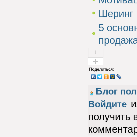
Шеринг 
5 основ
продаж
1
Голос за!
Поделиться:
Блог по
и
Войдите
получить 
коммента