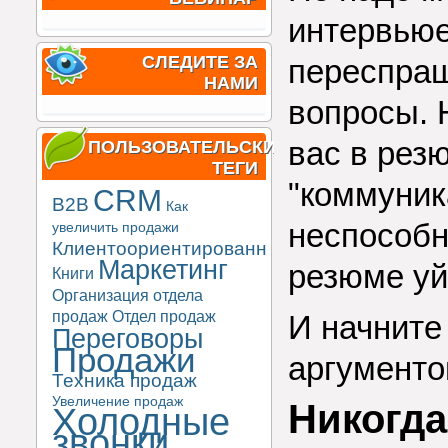
интервьюе
СЛЕДИТЕ ЗА
переспраш
НАМИ
вопросы. Н
вас в рез
ПОЛЬЗОВАТЕЛЬСКИЕ
ТЕГИ
"коммуник
CRM
B2B
Как
неспособн
увеличить продажи
Клиентоориентированность
Маркетинг
резюме уй
Книги
Организация отдела
продаж
Отдел продаж
И начните
Переговоры
Продажи
аргументо
Техника продаж
Увеличение продаж
Никогда
Холодные
звонки