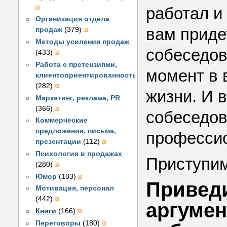
работал и 
Организация отдела
вам приде
продаж
(379)
Методы усиления продаж
собеседов
(433)
Работа с претензиями,
момент в
клиентоориентированность
(282)
жизни. И 
Маркетинг, реклама, PR
(366)
собеседов
Коммерческие
предложения, письма,
профессио
презентации
(112)
Психология в продажах
Приступим
(280)
Юмор
(103)
Приведи
Мотивация, персонал
(442)
аргумен
Книги
(166)
Переговоры
(180)