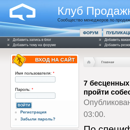
Клуб Продаж
Сообщество менеджеров по продаж
ФОРУМ
ПУБЛИКАЦ
Добавить запись в блог
Добавить вака
Добавить тему на форуме
Добавить резю
ВХОД НА САЙТ
Главная
Имя пользователя:
*
7 бесценных 
Пароль:
*
пройти собе
Опубликова
Регистрация
03:00.
Забыли пароль?
По специф