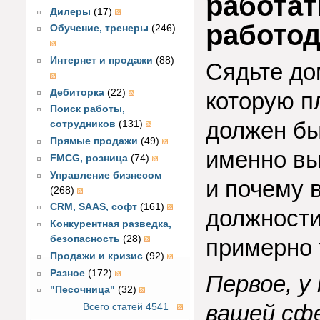
работат
Дилеры
(17)
работод
Обучение, тренеры
(246)
Интернет и продажи
(88)
Сядьте до
Дебиторка
(22)
которую п
Поиск работы,
должен быт
сотрудников
(131)
Прямые продажи
(49)
именно вы
FMCG, розница
(74)
Управление бизнесом
и почему 
(268)
CRM, SAAS, софт
(161)
должности
Конкурентная разведка,
безопасность
(28)
примерно 
Продажи и кризис
(92)
Разное
(172)
Первое, у
"Песочница"
(32)
вашей сфе
Всего статей 4541