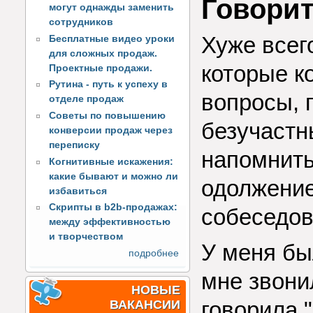
Говорит
могут однажды заменить
сотрудников
Хуже всег
Бесплатные видео уроки
для сложных продаж.
которые к
Проектные продажи.
Рутина - путь к успеху в
вопросы, 
отделе продаж
Советы по повышению
безучастн
конверсии продаж через
переписку
напомнить
Когнитивные искажения:
какие бывают и можно ли
одолжение
избавиться
Скрипты в b2b-продажах:
собеседов
между эффективностью
и творчеством
У меня бы
подробнее
мне звони
НОВЫЕ
говорила "
ВАКАНСИИ