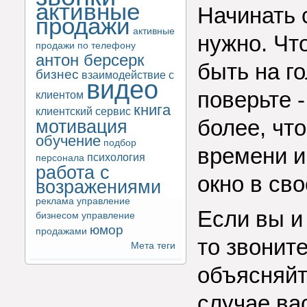
активные
Начинать 
продажи
активные
нужно. Чт
продажи по телефону
антон берсерк
быть на г
бизнес
взаимодействие с
видео
поверьте 
клиентом
книга
клиентский сервис
более, чт
мотивация
обучение
подбор
времени и
психология
персонала
работа с
окно в св
возражениями
реклама
управление
Если вы и
бизнесом
управление
юмор
продажами
то звоните
Мета теги
объясняйт
случае ва