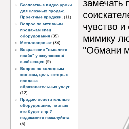
замечать 
Бесплатные видео уроки
для сложных продаж.
соискател
Проектные продажи.
(11)
чувство и
Вопрос по активным
продажам спец
мимику лю
оборудования
(35)
Металлопрокат
(34)
"Обмани м
Возражение "вышлите
прайс" у закупщиков/
снабженцев
(9)
Вопрос по холодным
звонкам, цель которых
продажа
образовательных услуг
(12)
Продаю осветительные
оборудование, не знаю
кто будет лпр,?
подскажите пожалуйста
(5)