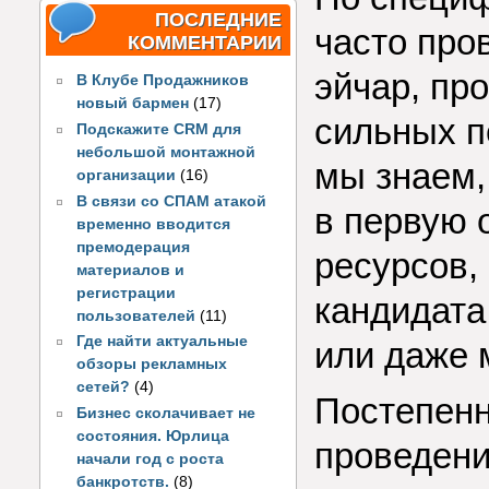
ПОСЛЕДНИЕ
часто про
КОММЕНТАРИИ
эйчар, пр
В Клубе Продажников
новый бармен
(17)
сильных п
Подскажите CRM для
небольшой монтажной
мы знаем, 
организации
(16)
В связи со СПАМ атакой
в первую 
временно вводится
премодерация
ресурсов,
материалов и
регистрации
кандидата
пользователей
(11)
Где найти актуальные
или даже 
обзоры рекламных
сетей?
(4)
Постепенн
Бизнес сколачивает не
состояния. Юрлица
проведени
начали год с роста
банкротств.
(8)